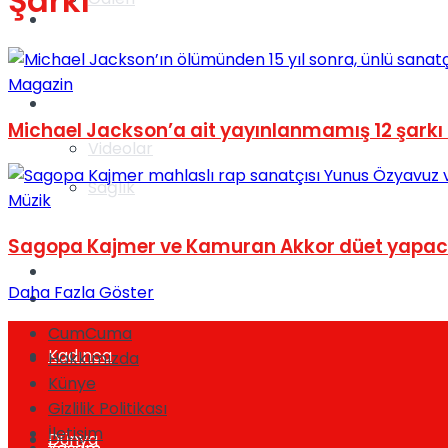
Şarkı
Gündem
Magazin
Yaşam
Michael Jackson’a ait yayınlanmamış 12 şarkı
Videolar
Sağlık
Müzik
Sagopa Kajmer ve Kamuran Akkor düet yapa
TV
Daha Fazla Göster
Gündem
CumCuma
Kadınca
Hakkımızda
Künye
Gizlilik Politikası
İletişim
Dünya