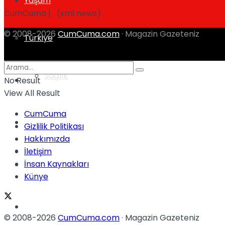
Yaşam
CumCuma | (xml news)
© 2008-2026
CumCuma.com
· Magazin Gazeteniz
Türkiye
Sağlık
Müzik
No Result
View All Result
CumCuma
Sinema
Gizlilik Politikası
Hakkımızda
TV
İletişim
İnsan Kaynakları
Tatil
Künye
Spor
© 2008-2026
CumCuma.com
· Magazin Gazeteniz