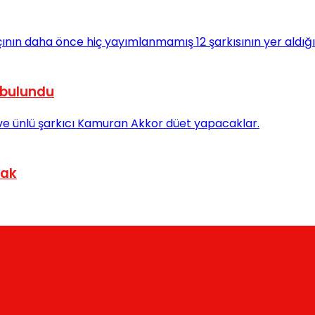
 bulundu
cak