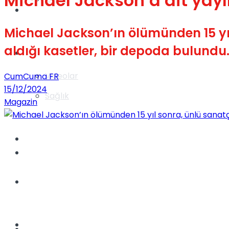
Michael Jackson’a ait yay
Gündem
Michael Jackson’ın ölümünden 15 yı
aldığı kasetler, bir depoda bulundu.
Yaşam
Videolar
CumCuma FR
15/12/2024
Sağlık
Magazin
TV
Gündem
Kadınca
Dünya