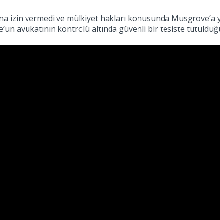
ına izin vermedi ve mülkiyet hakları konusunda Musgrove’a y
’un avukatının kontrolü altında güvenli bir tesiste tutulduğu