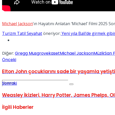
Spor
Michael Jackson
’ın Hayatını Anlatan ‘Michael’ Filmi 2025 S
Turizm Tatil Seyahat
öneriyor:
Yeni yıla Bali’de girmek gibis
Podcast
Diğer:
Gregg Musgrove
kaset
Michael Jackson
Müzik
San 
Önceki
Elton John çocuklarını sade bir yaşamla yetişti
Sonraki
Weasley İkizleri, Harry Potter, James Phelps, O
İlgili
Haberler