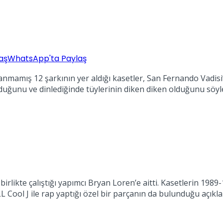
aş
WhatsApp'ta Paylaş
lanmamış 12 şarkının yer aldığı kasetler, San Fernando Vadis
lduğunu ve dinlediğinde tüylerinin diken diken olduğunu söyle
ikte çalıştığı yapımcı Bryan Loren’e aitti. Kasetlerin 1989-1
L Cool J ile rap yaptığı özel bir parçanın da bulunduğu açıkla