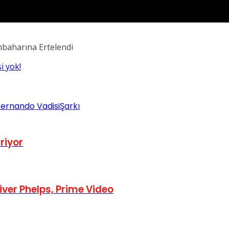
onbaharına Ertelendi
i yok!
Fernando Vadisi
Şarkı
riyor
liver Phelps, Prime Video