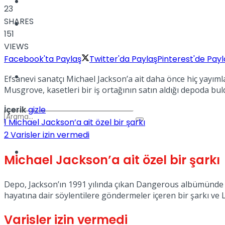
Kadınca
23
SHARES
Podcast
151
VIEWS
Facebook'ta Paylaş
Twitter'da Paylaş
Pinterest'de Payl
Dünya
Efsanevi sanatçı Michael Jackson’a ait daha önce hiç yayım
Musgrove, kasetleri bir iş ortağının satın aldığı depoda bu
İçerik
gizle
1
Michael Jackson’a ait özel bir şarkı
2
Varisler izin vermedi
Türkiye
Michael Jackson’a ait özel bir şarkı
No Result
Depo, Jackson’ın 1991 yılında çıkan Dangerous albümünde birl
hayatına dair söylentilere göndermeler içeren bir şarkı ve L
View All Result
Varisler izin vermedi