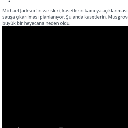
Müzik
Michael Jackson’ın varisleri, kasetlerin kamuya açıklanmas
satışa çıkarılması planlanıyor. Şu anda kasetlerin, Musgrove
büyük bir heyecana neden oldu.
Sinema
Tatil