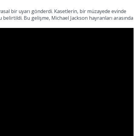
asal bir uyarı gönderdi. Kasetlerin, bir müzayede evinde
 belirtildi. Bu gelişme, Michael Jackson hayranları arasında