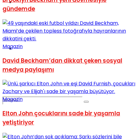
Spor
gündemde
Magazin
Podcast
David Beckham’dan dikkat çeken sosyal
medya paylaşımı
Magazin
Elton John çocuklarını sade bir yaşamla
yetiştiriyor