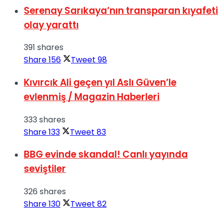
Serenay Sarıkaya’nın transparan kıyafeti
olay yarattı
391 shares
Share
156
Tweet
98
Kıvırcık Ali geçen yıl Aslı Güven’le
evlenmiş / Magazin Haberleri
333 shares
Share
133
Tweet
83
BBG evinde skandal! Canlı yayında
seviştiler
326 shares
Share
130
Tweet
82