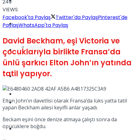
Yaşam
249
VIEWS
Facebook'ta Paylaş
Twitter'da Paylaş
Pinterest'de
Türkiye
Paylaş
WhatsApp'ta Paylaş
David Beckham, eşi Victoria ve
Sağlık
Müzik
çocuklarıyla birlikte Fransa’da
ünlü şarkıcı Elton John’ın yatında
tatil yapıyor.
Sinema
TV
Elton John’ın davetlisi olarak Fransa’da lüks yatta tatil
Tatil
yapan Beckham ailesi keyifli anlar yaşadı.
Beckam eşini önce denize atmaya çalıştı sonra da
öpücüklere boğdu.
Spor