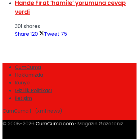
Hande Fırat ‘hamile’ yorumuna cevap
verdi
301 shares
Share
120
Tweet
75
CumCuma
Hakkımızda
Künye
Gizlilik Politikası
İletişim
CumCuma | (xml news)
© 2008-2026
CumCuma.com
· Magazin Gazeteniz