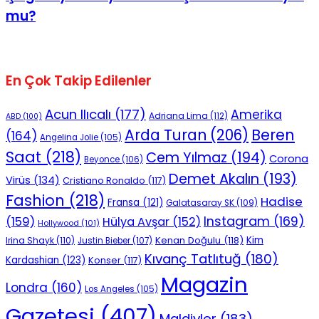
mu?
En Çok Takip Edilenler
Acun Ilıcalı
(177)
Amerika
Adriana Lima
(112)
ABD
(100)
Beren
Arda Turan
(206)
(164)
Angelina Jolie
(105)
Saat
(218)
Cem Yılmaz
(194)
Corona
Beyonce
(106)
Demet Akalın
(193)
Virüs
(134)
Cristiano Ronaldo
(117)
Fashion
(218)
Hadise
Fransa
(121)
Galatasaray SK
(109)
Instagram
(169)
(159)
Hülya Avşar
(152)
Hollywood
(101)
Kenan Doğulu
(118)
Kim
Irina Shayk
(110)
Justin Bieber
(107)
Kıvanç Tatlıtuğ
(180)
Kardashian
(123)
Konser
(117)
Magazin
Londra
(160)
Los Angeles
(105)
Gazetesi
(407)
Maldivler
(183)