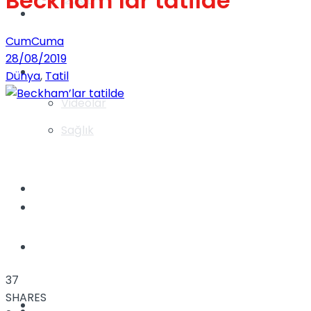
Beckham’lar tatilde
Gündem
CumCuma
28/08/2019
Yaşam
Dünya
,
Tatil
Videolar
Sağlık
TV
Gündem
Kadınca
37
SHARES
Dünya