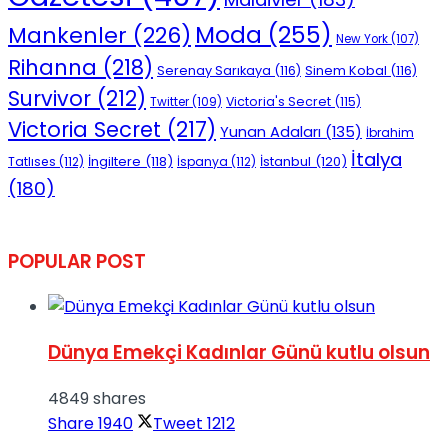
Moda
(255)
Mankenler
(226)
New York
(107)
Rihanna
(218)
Serenay Sarıkaya
(116)
Sinem Kobal
(116)
Survivor
(212)
Victoria's Secret
(115)
Twitter
(109)
Victoria Secret
(217)
Yunan Adaları
(135)
İbrahim
İtalya
İngiltere
(118)
İstanbul
(120)
Tatlıses
(112)
İspanya
(112)
(180)
POPULAR POST
Dünya Emekçi Kadınlar Günü kutlu olsun
4849 shares
Share
1940
Tweet
1212