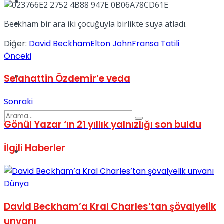
Kadınca
Podcast
Beckham bir ara iki çocuğuyla birlikte suya atladı.
Diğer:
David Beckham
Elton John
Fransa Tatili
Önceki
Dünya
Selahattin Özdemir’e veda
Sonraki
Gönül Yazar ‘ın 21 yıllık yalnızlığı son buldu
İlgili
Haberler
Türkiye
No Result
Dünya
View All Result
David Beckham’a Kral Charles’tan şövalyelik
unvanı