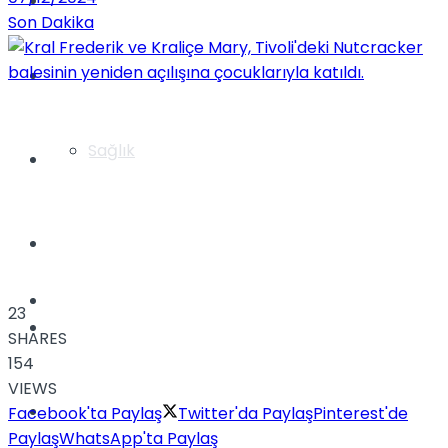
Yaşam
Son Dakika
Türkiye
Sağlık
Müzik
Sinema
TV
23
Tatil
SHARES
154
VIEWS
Spor
Facebook'ta Paylaş
Twitter'da Paylaş
Pinterest'de
Paylaş
WhatsApp'ta Paylaş