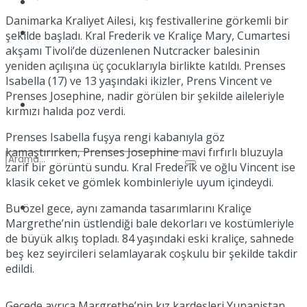
Kadınca
Danimarka Kraliyet Ailesi, kış festivallerine görkemli bir
Podcast
şekilde başladı. Kral Frederik ve Kraliçe Mary, Cumartesi
akşamı Tivoli’de düzenlenen Nutcracker balesinin
yeniden açılışına üç çocuklarıyla birlikte katıldı. Prenses
Isabella (17) ve 13 yaşındaki ikizler, Prens Vincent ve
Prenses Josephine, nadir görülen bir şekilde aileleriyle
Dünya
kırmızı halıda poz verdi.
Prenses Isabella fuşya rengi kabanıyla göz
kamaştırırken, Prenses Josephine mavi fırfırlı bluzuyla
zarif bir görüntü sundu. Kral Frederik ve oğlu Vincent ise
klasik ceket ve gömlek kombinleriyle uyum içindeydi.
Türkiye
Bu özel gece, aynı zamanda tasarımlarını Kraliçe
No Result
Margrethe’nin üstlendiği bale dekorları ve kostümleriyle
de büyük alkış topladı. 84 yaşındaki eski kraliçe, sahnede
beş kez seyircileri selamlayarak coşkulu bir şekilde takdir
edildi.
View All Result
Gecede ayrıca Margrethe’nin kız kardeşleri Yunanistan