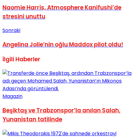
Naomie Harris, Atmosphere Kanifushi’de
No Result
stresini unuttu
Sonraki
Angelina Jolie’nin oğlu Maddox pilot oldu!
View All Result
İlgili
Haberler
Magazin
Beşiktaş ve Trabzonspor’la anılan Salah,
Yunanistan tatilinde