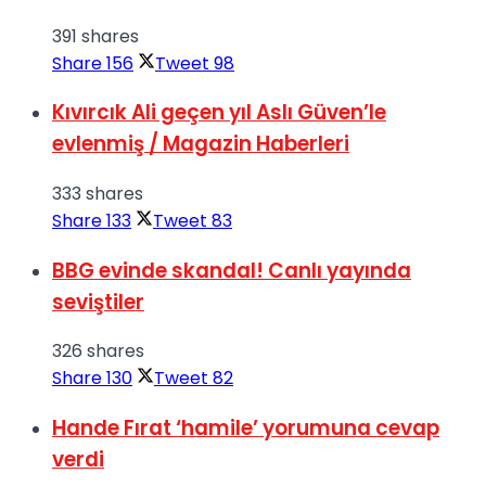
391 shares
Share
156
Tweet
98
Kıvırcık Ali geçen yıl Aslı Güven’le
evlenmiş / Magazin Haberleri
333 shares
Share
133
Tweet
83
BBG evinde skandal! Canlı yayında
seviştiler
326 shares
Share
130
Tweet
82
Hande Fırat ‘hamile’ yorumuna cevap
verdi