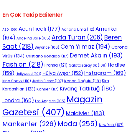
En Çok Takip Edilenler
Acun Ilıcalı
(177)
Amerika
Adriana Lima
(112)
ABD
(100)
Beren
Arda Turan
(206)
(164)
Angelina Jolie
(105)
Saat
(218)
Cem Yılmaz
(194)
Corona
Beyonce
(106)
Demet Akalın
(193)
Virüs
(134)
Cristiano Ronaldo
(117)
Fashion
(218)
Hadise
Fransa
(121)
Galatasaray SK
(109)
Instagram
(169)
(159)
Hülya Avşar
(152)
Hollywood
(101)
Kenan Doğulu
(118)
Kim
Irina Shayk
(110)
Justin Bieber
(107)
Kıvanç Tatlıtuğ
(180)
Kardashian
(123)
Konser
(117)
Magazin
Londra
(160)
Los Angeles
(105)
Gazetesi
(407)
Maldivler
(183)
Moda
(255)
Mankenler
(226)
New York
(107)