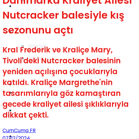
Danimarka Kraliyet Ailesi
Gündem
Nutcracker balesiyle kış
sezonunu açtı
Yaşam
Videolar
Kral Frederik ve Kraliçe Mary,
Sağlık
Tivoli'deki Nutcracker balesinin
yeniden açılışına çocuklarıyla
katıldı. Kraliçe Margrethe'nin
TV
tasarımlarıyla göz kamaştıran
Gündem
gecede kraliyet ailesi şıklıklarıyla
Kadınca
dikkat çekti.
CumCuma FR
Dünya
07/12/2024