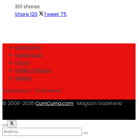
301 shares
Share
120
Tweet
75
CumCuma
Hakkımızda
Künye
Gizlilik Politikası
İletişim
CumCuma | (xml news)
© 2008-2026
CumCuma.com
· Magazin Gazeteniz