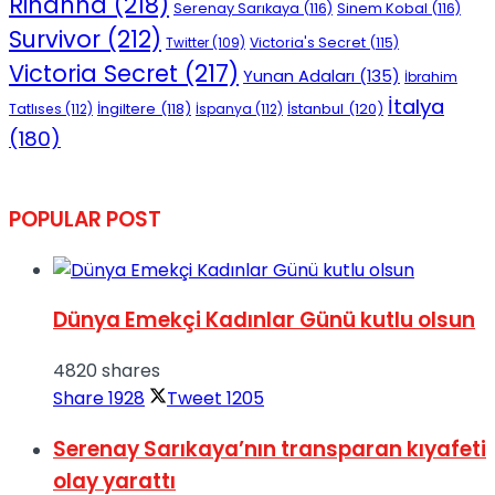
Rihanna
(218)
Serenay Sarıkaya
(116)
Sinem Kobal
(116)
Survivor
(212)
Victoria's Secret
(115)
Twitter
(109)
Victoria Secret
(217)
Yunan Adaları
(135)
İbrahim
İtalya
İngiltere
(118)
İstanbul
(120)
Tatlıses
(112)
İspanya
(112)
(180)
POPULAR POST
Dünya Emekçi Kadınlar Günü kutlu olsun
4820 shares
Share
1928
Tweet
1205
Serenay Sarıkaya’nın transparan kıyafeti
olay yarattı