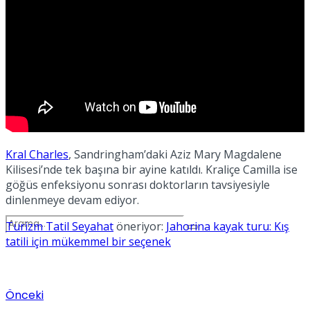
Spor
Podcast
Kral Charles
, Sandringham’daki Aziz Mary Magdalene
Kilisesi’nde tek başına bir ayine katıldı. Kraliçe Camilla ise
göğüs enfeksiyonu sonrası doktorların tavsiyesiyle
dinlenmeye devam ediyor.
Turizm Tatil Seyahat
öneriyor:
Jahorina kayak turu: Kış
tatili için mükemmel bir seçenek
Önceki