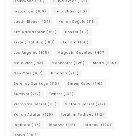
Hollywood
(101)
Hülya Avşar
(152)
Instagram
(169)
Irina Shayk
(110)
Justin Bieber
(107)
Kenan Doğulu
(118)
Kim Kardashian
(123)
Konser
(117)
Kıvanç Tatlıtuğ
(180)
Londra
(160)
Los Angeles
(105)
Magazin Gazetesi
(407)
Maldivler
(183)
Mankenler
(226)
Moda
(255)
New York
(107)
Rihanna
(218)
Serenay Sarıkaya
(116)
Sinem Kobal
(116)
Survivor
(212)
Twitter
(109)
Victoria's Secret
(115)
Victoria Secret
(217)
Yunan Adaları
(135)
İbrahim Tatlıses
(112)
İngiltere
(118)
İspanya
(112)
İstanbul
(120)
İtalya
(180)