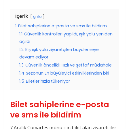
İçerik
gizle
1
Bilet sahiplerine e-posta ve sms ile bildirim
1.1
Güvenlik kontrolleri yapıldı, ışık yolu yeniden
açıldı
1.2
Kış ışık yolu ziyaretçileri büyülemeye
devam ediyor
1.3
Güvenlik öncelikli: Hızlı ve şeffaf müdahale
1.4
Sezonun En büyüleyici etkinliklerinden biri
1.5
Biletler hızla tükeniyor
Bilet sahiplerine e-posta
ve sms ile bildirim
7 Aralık Cumartesi günü için bilet alan ziyaretçiler,