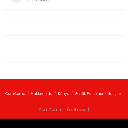
301 SHARES
CumCuma
Hakkımızda
Künye
Gizlilik Politikası
İletişim
CumCuma | (xml news)