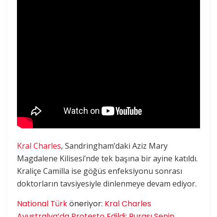
Kral Charles
, Sandringham’daki Aziz Mary
Magdalene Kilisesi’nde tek başına bir ayine katıldı.
Kraliçe Camilla ise göğüs enfeksiyonu sonrası
doktorların tavsiyesiyle dinlenmeye devam ediyor.
National Türk
öneriyor:
Kral Charles
Avustralya’da Protesto Edildi: Burası Senin