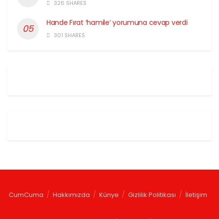
326 SHARES
Hande Fırat ‘hamile’ yorumuna cevap verdi
301 SHARES
CumCuma
Hakkımızda
Künye
Gizlilik Politikası
İletişim