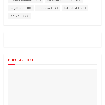
Yunan Adaları
(135)
İbrahim Tatlıses
(112)
İngiltere
(118)
İspanya
(112)
İstanbul
(120)
İtalya
(180)
POPULAR POST