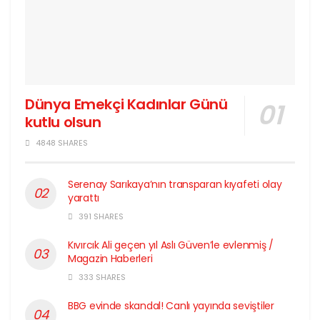
Dünya Emekçi Kadınlar Günü
kutlu olsun
4848 SHARES
Serenay Sarıkaya’nın transparan kıyafeti olay
yarattı
391 SHARES
Kıvırcık Ali geçen yıl Aslı Güven’le evlenmiş /
Magazin Haberleri
333 SHARES
BBG evinde skandal! Canlı yayında seviştiler