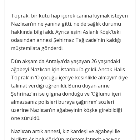
Toprak, bir kutu hap içerek canına kıymak isteyen
Nazlıcan’ın ne yanına gitti, ne de sağlık durumu
hakkında bilgi aldı. Ayrıca eşini Aslanlı Köşk’teki
odasından annesi Şehirnaz Tağızade’nin kaldığı
müştemilata gönderdi.
Dün akşam da Antalya’da yaşayan 26 yaşındaki
ağabeyi Nazlıcan için İstanbul’a geldi. Ancak Halis
Toprak’ın ‘O çocuğu içeriye kesinlikle almayın’ diye
talimat verdiği öğrenildi. Bunu duyan anne
Şehrinaz’ın ise çılgına döndüğü ve ‘Oğlumu içeri
almazsanız polisleri buraya çağırırım’ sözleri
üzerine Nazlıcan’ın ağabeyinin köşke girebildiği
öne sürüldü.
Nazlıcan artık annesi, kız kardeşi ve ağabeyi ile
birlikte Aslanlı Köşk’ün müştemilatında yaşıyor.