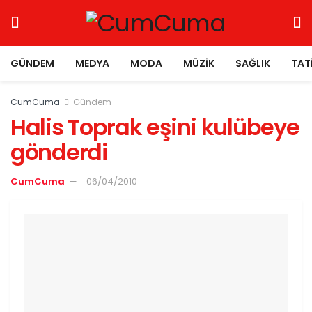
GÜNDEM
MEDYA
MODA
MÜZIK
SAĞLIK
TAT
CumCuma
Gündem
Halis Toprak eşini kulübeye
gönderdi
CumCuma
06/04/2010