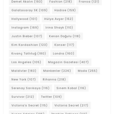
Demet Akalın
(193)
Fashion
(218)
Fransa
(121)
Galatasaray SK
(109)
Hadise
(159)
Hollywood
(101)
Hülya Avşar
(152)
Instagram
(169)
Irina Shayk
(110)
Justin Bieber
(107)
Kenan Doğulu
(118)
Kim Kardashian
(123)
Konser
(117)
Kıvanç Tatlıtuğ
(180)
Londra
(160)
Los Angeles
(105)
Magazin Gazetesi
(407)
Maldivler
(183)
Mankenler
(226)
Moda
(255)
New York
(107)
Rihanna
(218)
Serenay Sarıkaya
(116)
Sinem Kobal
(116)
Survivor
(212)
Twitter
(109)
Victoria's Secret
(115)
Victoria Secret
(217)