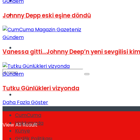
Kadınca
Gündem
Johnny Depp eski eşine döndü
Podcast
Gündem
Dünya
Vanessa gitti…Johnny Deep’n yeni sevgilisi ki
Gündem
Tutku Günlükleri vizyonda
Türkiye
No Result
Daha Fazla Göster
CumCuma
Hakkımızda
View All Result
Künye
Gizlilik Politikası