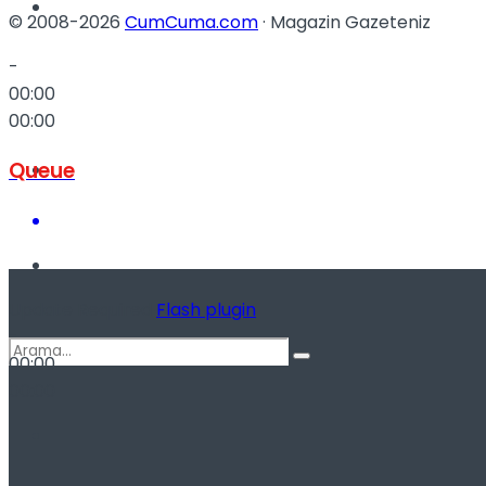
Spor
© 2008-2026
CumCuma.com
· Magazin Gazeteniz
-
00:00
00:00
Queue
Podcast
Update Required
Flash plugin
-
00:00
00:00