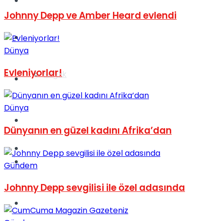
Yaşam
Johnny Depp ve Amber Heard evlendi
Türkiye
Dünya
Evleniyorlar!
Sağlık
Müzik
Dünya
Sinema
Dünyanın en güzel kadını Afrika’dan
TV
Tatil
Gündem
Johnny Depp sevgilisi ile özel adasında
Spor