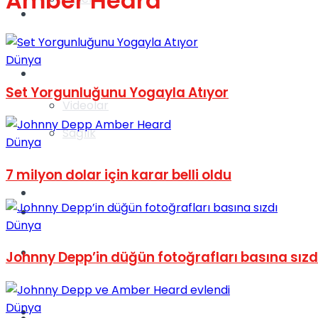
Amber Heard
Gündem
Dünya
Yaşam
Set Yorgunluğunu Yogayla Atıyor
Videolar
Sağlık
Dünya
7 milyon dolar için karar belli oldu
TV
Gündem
Dünya
Kadınca
Johnny Depp’in düğün fotoğrafları basına sızd
Dünya
Dünya