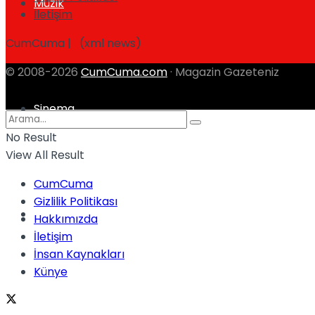
Müzik
İletişim
CumCuma | (xml news)
© 2008-2026
CumCuma.com
· Magazin Gazeteniz
Sinema
No Result
View All Result
CumCuma
Gizlilik Politikası
Tatil
Hakkımızda
İletişim
İnsan Kaynakları
Künye