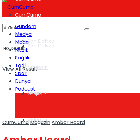
CumCuma
Gündem
Medya
Son Dakika
Moda
Son Dakika
No Result
Müzik
Sağlık
Tatil
Magazin
View All Result
Spor
Dünya
Podcast
Magazin
Galeri
Videolar
CumCuma
Magazin
Amber Heard
Galeri