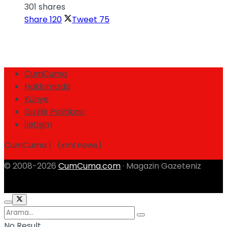
301 shares
Share
120
Tweet
75
CumCuma
Hakkımızda
Künye
Gizlilik Politikası
İletişim
CumCuma | (xml news)
© 2008-2026
CumCuma.com
· Magazin Gazeteniz
No Result