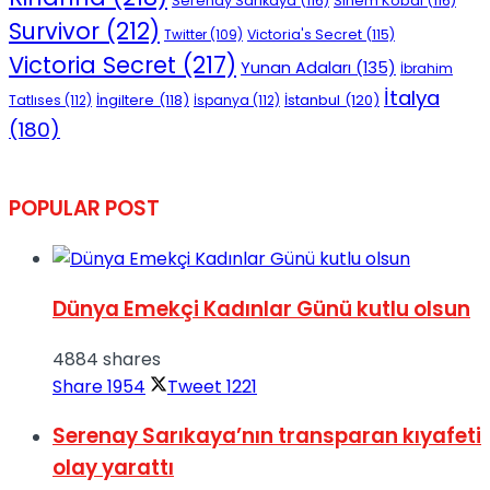
Serenay Sarıkaya
(116)
Sinem Kobal
(116)
Survivor
(212)
Victoria's Secret
(115)
Twitter
(109)
Victoria Secret
(217)
Yunan Adaları
(135)
İbrahim
İtalya
İngiltere
(118)
İstanbul
(120)
Tatlıses
(112)
İspanya
(112)
(180)
POPULAR POST
Dünya Emekçi Kadınlar Günü kutlu olsun
4884 shares
Share
1954
Tweet
1221
Serenay Sarıkaya’nın transparan kıyafeti
olay yarattı