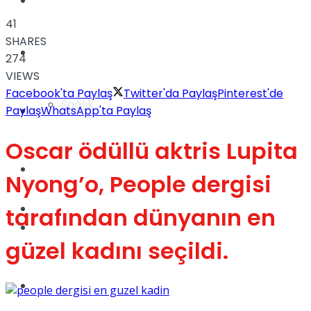
Yaşam
41
SHARES
Türkiye
274
VIEWS
Facebook'ta Paylaş
Twitter'da Paylaş
Pinterest'de
Sağlık
Müzik
Paylaş
WhatsApp'ta Paylaş
Oscar ödüllü aktris Lupita
Sinema
Nyong’o, People dergisi
TV
tarafından dünyanın en
Tatil
güzel kadını seçildi.
Spor