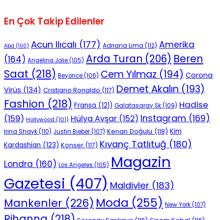
En Çok Takip Edilenler
Acun Ilıcalı
(177)
Amerika
Adriana Lima
(112)
Abd
(100)
Beren
Arda Turan
(206)
(164)
Angelina Jolie
(105)
Saat
(218)
Cem Yılmaz
(194)
Corona
Beyonce
(106)
Demet Akalın
(193)
Virüs
(134)
Cristiano Ronaldo
(117)
Fashion
(218)
Hadise
Fransa
(121)
Galatasaray Sk
(109)
Instagram
(169)
(159)
Hülya Avşar
(152)
Hollywood
(101)
Kenan Doğulu
(118)
Kim
Irina Shayk
(110)
Justin Bieber
(107)
Kıvanç Tatlıtuğ
(180)
Kardashian
(123)
Konser
(117)
Magazin
Londra
(160)
Los Angeles
(105)
Gazetesi
(407)
Maldivler
(183)
Moda
(255)
Mankenler
(226)
New York
(107)
Rihanna
(218)