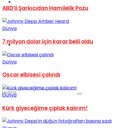
Spor
ABD’li Şarkıcıdan Hamilelik Pozu
Dünya
7 milyon dolar için karar belli oldu
Podcast
Dünya
Oscar elbisesi çalındı
Dünya
Kürk giyeceğime çıplak kalırım!