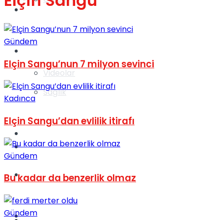
Elçin Sangu
Gündem
Gündem
Yaşam
Elçin Sangu’nun 7 milyon sevinci
Videolar
Sağlık
Kadınca
Elçin Sangu’dan evlilik itirafı
TV
Gündem
Gündem
Kadınca
Bu kadar da benzerlik olmaz
Gündem
Dünya