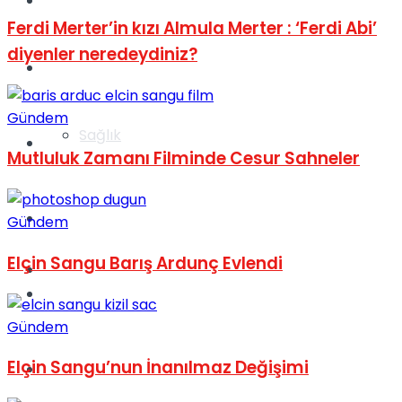
Yaşam
Ferdi Merter’in kızı Almula Merter : ‘Ferdi Abi’
diyenler neredeydiniz?
Türkiye
Gündem
Sağlık
Müzik
Mutluluk Zamanı Filminde Cesur Sahneler
Sinema
Gündem
Elçin Sangu Barış Ardunç Evlendi
TV
Tatil
Gündem
Elçin Sangu’nun İnanılmaz Değişimi
Spor