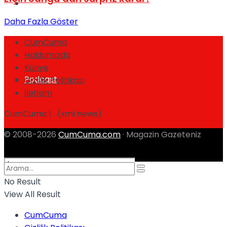
Spor
Daha Fazla Göster
CumCuma
Hakkımızda
Künye
Podcast
Gizlilik Politikası
İletişim
CumCuma | (xml news)
© 2008-2026
CumCuma.com
· Magazin Gazeteniz
No Result
View All Result
CumCuma