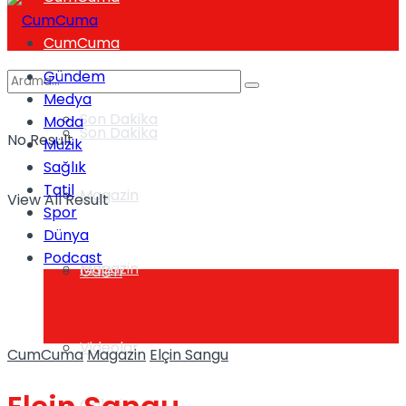
CumCuma
Gündem
Medya
Son Dakika
Moda
Son Dakika
No Result
Müzik
Sağlık
Tatil
Magazin
View All Result
Spor
Dünya
Podcast
Magazin
Galeri
Videolar
CumCuma
Magazin
Elçin Sangu
Galeri