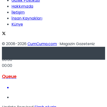
Gizlilik Politikası
No Result
Hakkımızda
İletişim
İnsan Kaynakları
Künye
View All Result
© 2008-2026
CumCuma.com
· Magazin Gazeteniz
-
00:00
00:00
Queue