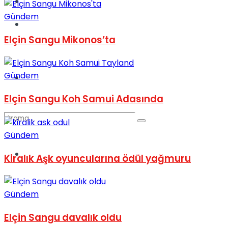
Kadınca
Gündem
Podcast
Elçin Sangu Mikonos’ta
Gündem
Dünya
Elçin Sangu Koh Samui Adasında
Gündem
Türkiye
Kiralık Aşk oyuncularına ödül yağmuru
No Result
Gündem
View All Result
Elçin Sangu davalık oldu