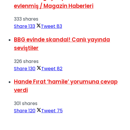
evlenmiş / Magazin Haberleri
333 shares
Share
133
Tweet
83
BBG evinde skandal! Canlı yayında
seviştiler
326 shares
Share
130
Tweet
82
Hande Fırat ‘hamile’ yorumuna cevap
verdi
301 shares
Share
120
Tweet
75