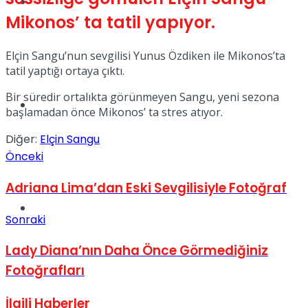
Tatil
Mikonos’ ta tatil yapıyor.
Elçin Sangu’nun sevgilisi Yunus Özdiken ile Mikonos’ta
tatil yaptığı ortaya çıktı.
Bir süredir ortalıkta görünmeyen Sangu, yeni sezona
Spor
başlamadan önce Mikonos’ ta stres atıyor.
Diğer:
Elçin Sangu
Önceki
Adriana Lima’dan Eski Sevgilisiyle Fotoğraf
Podcast
Sonraki
Lady Diana’nın Daha Önce Görmediğiniz
Fotoğrafları
İlgili
Haberler