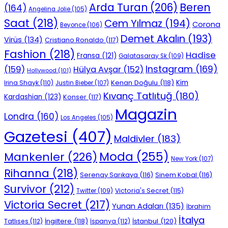
Beren
Arda Turan
(206)
(164)
Angelina Jolie
(105)
Saat
(218)
Cem Yılmaz
(194)
Corona
Beyonce
(106)
Demet Akalın
(193)
Virüs
(134)
Cristiano Ronaldo
(117)
Fashion
(218)
Hadise
Fransa
(121)
Galatasaray Sk
(109)
Instagram
(169)
(159)
Hülya Avşar
(152)
Hollywood
(101)
Kenan Doğulu
(118)
Kim
Irina Shayk
(110)
Justin Bieber
(107)
Kıvanç Tatlıtuğ
(180)
Kardashian
(123)
Konser
(117)
Magazin
Londra
(160)
Los Angeles
(105)
Gazetesi
(407)
Maldivler
(183)
Moda
(255)
Mankenler
(226)
New York
(107)
Rihanna
(218)
Serenay Sarıkaya
(116)
Sinem Kobal
(116)
Survivor
(212)
Victoria's Secret
(115)
Twitter
(109)
Victoria Secret
(217)
Yunan Adaları
(135)
İbrahim
İtalya
İngiltere
(118)
İstanbul
(120)
Tatlıses
(112)
İspanya
(112)