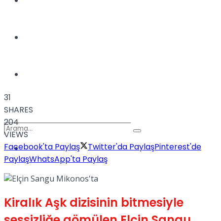
Türkiye
Podcast
Müzik
31
SHARES
204
VIEWS
Facebook'ta Paylaş
Twitter'da Paylaş
Pinterest'de
Sinema
Paylaş
WhatsApp'ta Paylaş
No Result
Kiralık Aşk dizisinin bitmesiyle
View All Result
sessizliğe gömülen Elçin Sangu