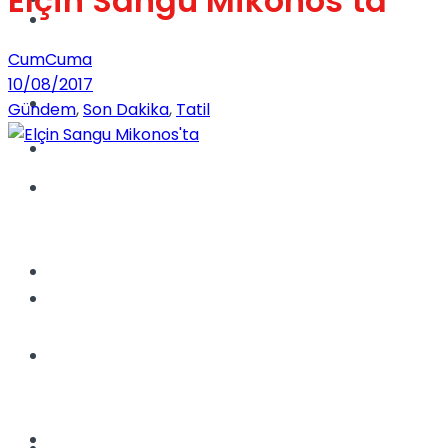
Elçin Sangu Mikonos’ta
Dünya
CumCuma
10/08/2017
Türkiye
Gündem
,
Son Dakika
,
Tatil
Kadınca
Müzik
Sinema
Dünya
Tatil
Spor