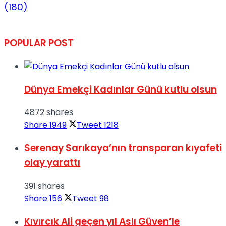
(180)
POPULAR POST
Dünya Emekçi Kadınlar Günü kutlu olsun
4872 shares
Share
1949
Tweet
1218
Serenay Sarıkaya’nın transparan kıyafeti
olay yarattı
391 shares
Share
156
Tweet
98
Kıvırcık Ali geçen yıl Aslı Güven’le