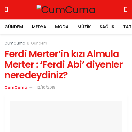
GÜNDEM
MEDYA
MODA
MÜZIK
SAĞLIK
TAT
CumCuma
Gündem
Ferdi Merter’in kızı Almula
Merter : ‘Ferdi Abi’ diyenler
neredeydiniz?
CumCuma
12/10/2018