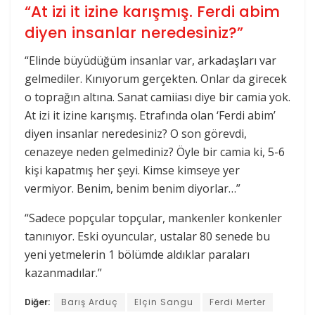
“At izi it izine karışmış. Ferdi abim
diyen insanlar neredesiniz?”
“Elinde büyüdüğüm insanlar var, arkadaşları var
gelmediler. Kınıyorum gerçekten. Onlar da girecek
o toprağın altına. Sanat camiiası diye bir camia yok.
At izi it izine karışmış. Etrafında olan ‘Ferdi abim’
diyen insanlar neredesiniz? O son görevdi,
cenazeye neden gelmediniz? Öyle bir camia ki, 5-6
kişi kapatmış her şeyi. Kimse kimseye yer
vermiyor. Benim, benim benim diyorlar…”
“Sadece popçular topçular, mankenler konkenler
tanınıyor. Eski oyuncular, ustalar 80 senede bu
yeni yetmelerin 1 bölümde aldıklar paraları
kazanmadılar.”
Diğer:
Barış Arduç
Elçin Sangu
Ferdi Merter