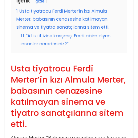
İçerik
gizle
1
Usta tiyatrocu Ferdi Merter’in kızı Almula
Merter, babasının cenazesine katılmayan
sinema ve tiyatro sanatçılarına sitem etti.
1.1
“At izi it izine karışmış. Ferdi abim diyen
insanlar neredesiniz?”
Usta tiyatrocu Ferdi
Merter’in kızı Almula Merter,
babasının cenazesine
katılmayan sinema ve
tiyatro sanatçılarına sitem
etti.
Almura Merter “Babamın üzerinden para kazanan