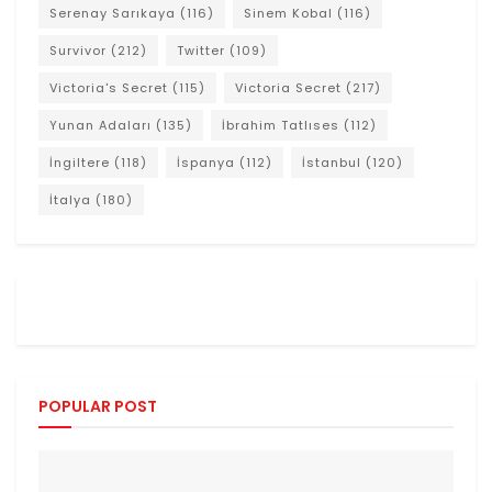
Serenay Sarıkaya
(116)
Sinem Kobal
(116)
Survivor
(212)
Twitter
(109)
Victoria's Secret
(115)
Victoria Secret
(217)
Yunan Adaları
(135)
İbrahim Tatlıses
(112)
İngiltere
(118)
İspanya
(112)
İstanbul
(120)
İtalya
(180)
POPULAR POST