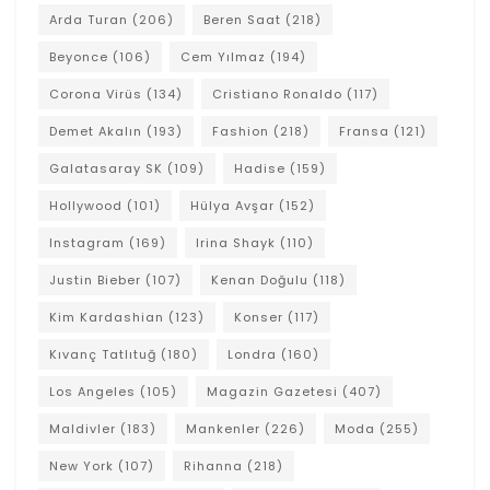
Arda Turan
(206)
Beren Saat
(218)
Beyonce
(106)
Cem Yılmaz
(194)
Corona Virüs
(134)
Cristiano Ronaldo
(117)
Demet Akalın
(193)
Fashion
(218)
Fransa
(121)
Galatasaray SK
(109)
Hadise
(159)
Hollywood
(101)
Hülya Avşar
(152)
Instagram
(169)
Irina Shayk
(110)
Justin Bieber
(107)
Kenan Doğulu
(118)
Kim Kardashian
(123)
Konser
(117)
Kıvanç Tatlıtuğ
(180)
Londra
(160)
Los Angeles
(105)
Magazin Gazetesi
(407)
Maldivler
(183)
Mankenler
(226)
Moda
(255)
New York
(107)
Rihanna
(218)