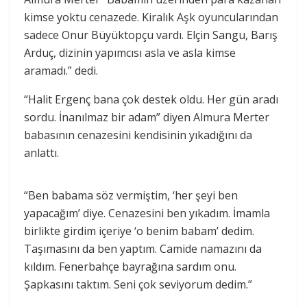
kimse yoktu cenazede. Kiralık Aşk oyuncularından
sadece Onur Büyüktopçu vardı. Elçin Sangu, Barış
Arduç, dizinin yapımcısı asla ve asla kimse
aramadı.” dedi.
“Halit Ergenç bana çok destek oldu. Her gün aradı
sordu. İnanılmaz bir adam” diyen Almura Merter
babasının cenazesini kendisinin yıkadığını da
anlattı.
“Ben babama söz vermiştim, ‘her şeyi ben
yapacağım’ diye. Cenazesini ben yıkadım. İmamla
birlikte girdim içeriye ‘o benim babam’ dedim.
Taşımasını da ben yaptım. Camide namazını da
kıldım. Fenerbahçe bayrağına sardım onu.
Şapkasını taktım. Seni çok seviyorum dedim.”