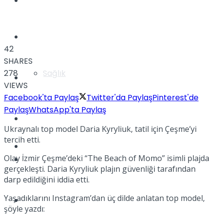
Yaşam
Türkiye
42
SHARES
278
Sağlık
Müzik
VIEWS
Facebook'ta Paylaş
Twitter'da Paylaş
Pinterest'de
Paylaş
WhatsApp'ta Paylaş
Sinema
Ukraynalı top model Daria Kyryliuk, tatil için Çeşme’yi
tercih etti.
TV
Olay İzmir Çeşme’deki “The Beach of Momo” isimli plajda
Tatil
gerçekleşti. Daria Kyryliuk plajın güvenliği tarafından
darp edildiğini iddia etti.
Yaşadıklarını Instagram’dan üç dilde anlatan top model,
Spor
şöyle yazdı: