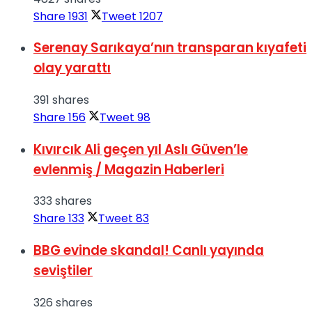
Share
1931
Tweet
1207
Serenay Sarıkaya’nın transparan kıyafeti
olay yarattı
391 shares
Share
156
Tweet
98
Kıvırcık Ali geçen yıl Aslı Güven’le
evlenmiş / Magazin Haberleri
333 shares
Share
133
Tweet
83
BBG evinde skandal! Canlı yayında
seviştiler
326 shares