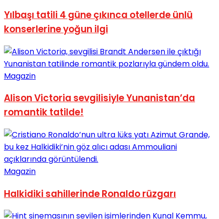
No Result
Yılbaşı tatili 4 güne çıkınca otellerde ünlü
konserlerine yoğun ilgi
Magazin
View All Result
Alison Victoria sevgilisiyle Yunanistan’da
romantik tatilde!
Magazin
Halkidiki sahillerinde Ronaldo rüzgarı