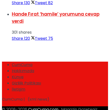
Share
130
Tweet
82
Hande Fırat ‘hamile’ yorumuna cevap
verdi
301 shares
Share
120
Tweet
75
CumCuma
Hakkımızda
Künye
Gizlilik Politikası
İletişim
CumCuma | (xml news)
© 2008-2026
CumCuma.com
· Magazin Gazeteniz