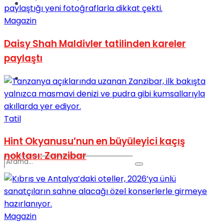
Spor
Magazin
Daisy Shah Maldivler tatilinden kareler
paylaştı
Podcast
Tatil
Hint Okyanusu’nun en büyüleyici kaçış
noktası: Zanzibar
Magazin