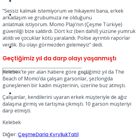
Kadınca
“Sessiz kalmak istemiyorum ve hikayemi bana, erkek
Podcast
arkadaşım ve grubumuza ne olduğunu
anlatmak istiyorum. Momo Plajı’nın (Çeşme Türkiye)
güvenliği bize saldırdı. Dört kız (ben dahil) yüzüne yumruk
atıldı ve çocuklar kötü yaralandı. Polise ayrıntılı raporlar
verdik. Bu olayı görmezden gelemeyiz” dedi.
Dünya
Geçtiğimiz yıl da darp olayı yaşanmıştı
Kelebek’te yer alan habere göre geçtiğimiz yıl da The
Beach of Momo’da çalışan garsonlar, şezlongda
güneşlenen bir kadın müşterinin, üzerine buz atmıştı.
Türkiye
No Result
Çalışanlar, kendilerini uyaran erkek müşteriyle de ağız
dalaşına girmiş ve tartışma çıkmıştı. 10 garson müşteriyi
darp etmişti.
Kelebek
View All Result
Diğer:
Çeşme
Daria Kyryliuk
Tatil