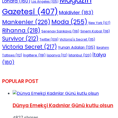
Londra
(160)
Los Angeles
(105)
Gazetesi
(407)
Maldivler
(183)
Moda
(255)
Mankenler
(226)
New York
(107)
Rihanna
(218)
Serenay Sarıkaya
(116)
Sinem Kobal
(116)
Survivor
(212)
Victoria's Secret
(115)
Twitter
(109)
Victoria Secret
(217)
Yunan Adaları
(135)
İbrahim
İtalya
İngiltere
(118)
İstanbul
(120)
Tatlıses
(112)
İspanya
(112)
(180)
POPULAR POST
Dünya Emekçi Kadınlar Günü kutlu olsun
4827 shares