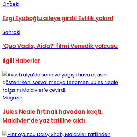
Müzik
Önceki
Ezgi Eyüboğlu aileye girdi! Evlilik yakın!
Sonraki
‘Quo Vadis, Aida?’ filmi Venedik yolcusu
Sinema
İlgili
Haberler
Tatil
Magazin
Jules Neale fırtınalı havadan kaçtı,
Maldivler’de yaz tatiline çıktı