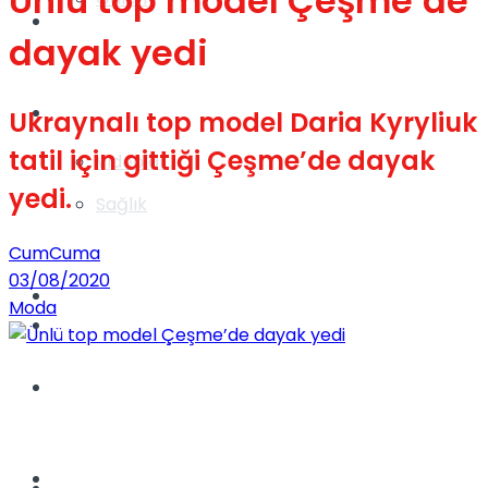
Ünlü top model Çeşme’de
Gündem
dayak yedi
Yaşam
Ukraynalı top model Daria Kyryliuk
tatil için gittiği Çeşme’de dayak
Videolar
yedi.
Sağlık
CumCuma
03/08/2020
TV
Moda
Gündem
Kadınca
Dünya