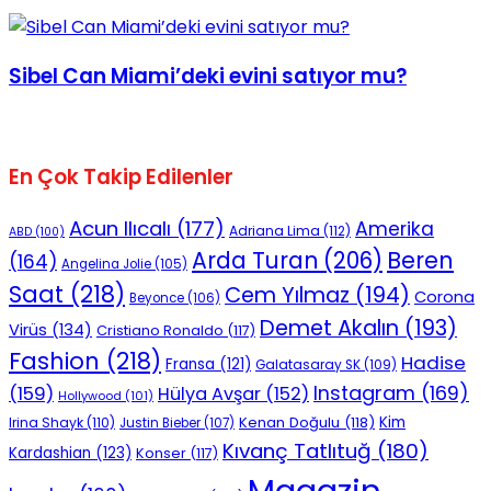
Sibel Can Miami’deki evini satıyor mu?
En Çok Takip Edilenler
Acun Ilıcalı
(177)
Amerika
Adriana Lima
(112)
ABD
(100)
Beren
Arda Turan
(206)
(164)
Angelina Jolie
(105)
Saat
(218)
Cem Yılmaz
(194)
Corona
Beyonce
(106)
Demet Akalın
(193)
Virüs
(134)
Cristiano Ronaldo
(117)
Fashion
(218)
Hadise
Fransa
(121)
Galatasaray SK
(109)
Instagram
(169)
(159)
Hülya Avşar
(152)
Hollywood
(101)
Kenan Doğulu
(118)
Kim
Irina Shayk
(110)
Justin Bieber
(107)
Kıvanç Tatlıtuğ
(180)
Kardashian
(123)
Konser
(117)
Magazin