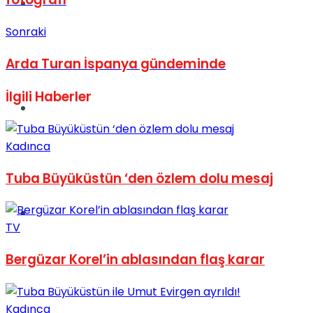
Müzik
Sonraki
Arda Turan İspanya gündeminde
İlgili
Haberler
Sinema
Kadınca
Tuba Büyüküstün ‘den özlem dolu mesaj
Tatil
TV
Bergüzar Korel’in ablasından flaş karar
Kadınca