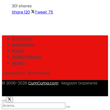
301 shares
Share
120
Tweet
75
CumCuma
Hakkımızda
Künye
Gizlilik Politikası
İletişim
CumCuma | (xml news)
© 2008-2026
CumCuma.com
· Magazin Gazeteniz