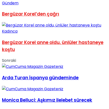
Gündem
No Result
Bergüzar Korel’den çağrı
Kadınca
Bergüzar Korel anne oldu, ünlüler hastaneye
View All Result
koştu
Sonraki
Arda Turan İspanya gündeminde
Monica Belluci: Aşkımız ilelebet sürecek