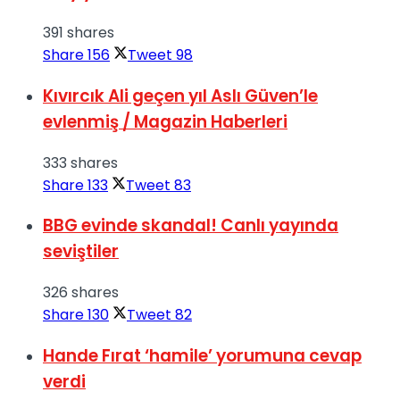
391 shares
Share
156
Tweet
98
Kıvırcık Ali geçen yıl Aslı Güven’le
evlenmiş / Magazin Haberleri
333 shares
Share
133
Tweet
83
BBG evinde skandal! Canlı yayında
seviştiler
326 shares
Share
130
Tweet
82
Hande Fırat ‘hamile’ yorumuna cevap
verdi