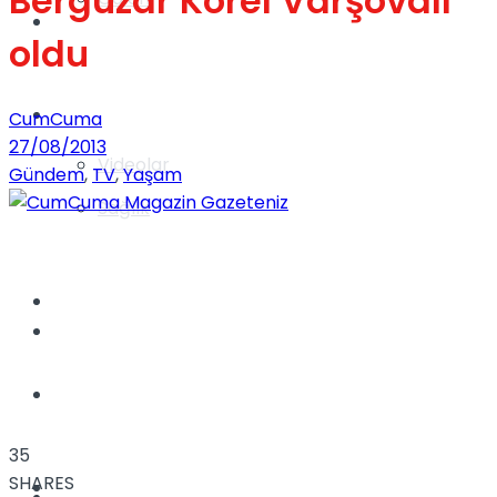
Bergüzar Korel Varşovalı
Gündem
oldu
Yaşam
CumCuma
27/08/2013
Videolar
Gündem
,
TV
,
Yaşam
Sağlık
TV
Gündem
Kadınca
35
SHARES
Dünya