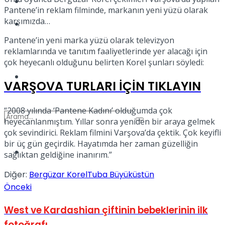
Kadınca
Pantene’in reklam filminde, markanın yeni yüzü olarak
karşımızda…
Podcast
Pantene’in yeni marka yüzü olarak televizyon
reklamlarında ve tanıtım faaliyetlerinde yer alacağı için
çok heyecanlı olduğunu belirten Korel şunları söyledi:
Dünya
VARŞOVA TURLARI İÇİN TIKLAYIN
“2008 yılında ‘Pantene Kadını’ olduğumda çok
heyecanlanmıştım. Yıllar sonra yeniden bir araya gelmek
çok sevindirici. Reklam filmini Varşova’da çektik. Çok keyifli
bir üç gün geçirdik. Hayatımda her zaman güzelliğin
Türkiye
sağlıktan geldiğine inanırım.”
No Result
Diğer:
Bergüzar Korel
Tuba Büyüküstün
Önceki
View All Result
West ve Kardashian çiftinin bebeklerinin ilk
fotoğrafı