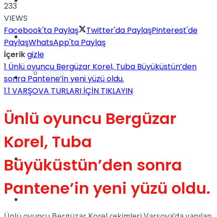
Yaşam
233
VIEWS
Facebook'ta Paylaş
Twitter'da Paylaş
Pinterest'de
Türkiye
Paylaş
WhatsApp'ta Paylaş
İçerik
gizle
1
Ünlü oyuncu Bergüzar Korel, Tuba Büyüküstün’den
Sağlık
Müzik
sonra Pantene’in yeni yüzü oldu.
1.1
VARŞOVA TURLARI İÇİN TIKLAYIN
Ünlü oyuncu Bergüzar
Sinema
Korel, Tuba
TV
Tatil
Büyüküstün’den sonra
Pantene’in yeni yüzü oldu.
Spor
Ünlü oyuncu Bergüzar Korel çekimleri Varşova’da yapılan