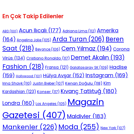
En Çok Takip Edilenler
Acun Ilıcalı
(177)
Amerika
Adriana Lima
(112)
ABD
(100)
Beren
Arda Turan
(206)
(164)
Angelina Jolie
(105)
Saat
(218)
Cem Yılmaz
(194)
Corona
Beyonce
(106)
Demet Akalın
(193)
Virüs
(134)
Cristiano Ronaldo
(117)
Fashion
(218)
Hadise
Fransa
(121)
Galatasaray SK
(109)
Instagram
(169)
(159)
Hülya Avşar
(152)
Hollywood
(101)
Kenan Doğulu
(118)
Kim
Irina Shayk
(110)
Justin Bieber
(107)
Kıvanç Tatlıtuğ
(180)
Kardashian
(123)
Konser
(117)
Magazin
Londra
(160)
Los Angeles
(105)
Gazetesi
(407)
Maldivler
(183)
Moda
(255)
Mankenler
(226)
New York
(107)