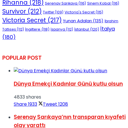
Rihanna
(218)
Serenay Sarıkaya
(116)
Sinem Kobal
(116)
Survivor
(212)
Victoria's Secret
(115)
Twitter
(109)
Victoria Secret
(217)
Yunan Adaları
(135)
İbrahim
İtalya
İngiltere
(118)
İstanbul
(120)
Tatlıses
(112)
İspanya
(112)
(180)
POPULAR POST
Dünya Emekçi Kadınlar Günü kutlu olsun
4833 shares
Share
1933
Tweet
1208
Serenay Sarıkaya’nın transparan kıyafeti
olay yarattı