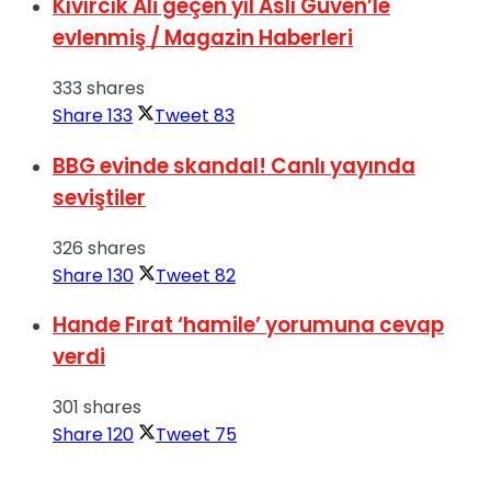
Kıvırcık Ali geçen yıl Aslı Güven’le
evlenmiş / Magazin Haberleri
333 shares
Share
133
Tweet
83
BBG evinde skandal! Canlı yayında
seviştiler
326 shares
Share
130
Tweet
82
Hande Fırat ‘hamile’ yorumuna cevap
verdi
301 shares
Share
120
Tweet
75