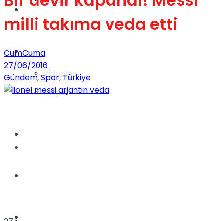
Bir devir kapandı! Messi
Gündem
milli takıma veda etti
Yaşam
CumCuma
27/06/2016
Videolar
Gündem
,
Spor
,
Türkiye
Sağlık
TV
Gündem
Kadınca
Dünya