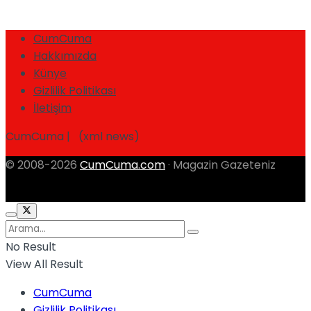
CumCuma
Hakkımızda
Künye
Gizlilik Politikası
İletişim
CumCuma | (xml news)
© 2008-2026
CumCuma.com
· Magazin Gazeteniz
No Result
View All Result
CumCuma
Gizlilik Politikası