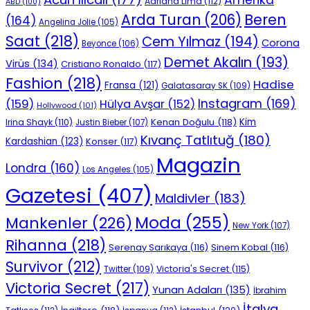
Amerika
Adriana Lima
(112)
ABD
(100)
Beren
Arda Turan
(206)
(164)
Angelina Jolie
(105)
Saat
(218)
Cem Yılmaz
(194)
Corona
Beyonce
(106)
Demet Akalın
(193)
Virüs
(134)
Cristiano Ronaldo
(117)
Fashion
(218)
Hadise
Fransa
(121)
Galatasaray SK
(109)
Instagram
(169)
(159)
Hülya Avşar
(152)
Hollywood
(101)
Kenan Doğulu
(118)
Kim
Irina Shayk
(110)
Justin Bieber
(107)
Kıvanç Tatlıtuğ
(180)
Kardashian
(123)
Konser
(117)
Magazin
Londra
(160)
Los Angeles
(105)
Gazetesi
(407)
Maldivler
(183)
Moda
(255)
Mankenler
(226)
New York
(107)
Rihanna
(218)
Serenay Sarıkaya
(116)
Sinem Kobal
(116)
Survivor
(212)
Victoria's Secret
(115)
Twitter
(109)
Victoria Secret
(217)
Yunan Adaları
(135)
İbrahim
İtalya