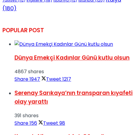
İngiltere
(118)
İstanbul
(120)
Tatlıses
(112)
İspanya
(112)
(180)
POPULAR POST
Dünya Emekçi Kadınlar Günü kutlu olsun
4867 shares
Share
1947
Tweet
1217
Serenay Sarıkaya’nın transparan kıyafeti
olay yarattı
391 shares
Share
156
Tweet
98