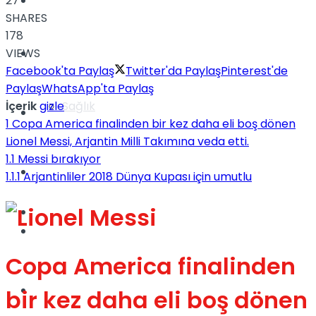
Yaşam
27
SHARES
178
Türkiye
VIEWS
Facebook'ta Paylaş
Twitter'da Paylaş
Pinterest'de
Paylaş
WhatsApp'ta Paylaş
Sağlık
İçerik
gizle
Müzik
1
Copa America finalinden bir kez daha eli boş dönen
Lionel Messi, Arjantin Milli Takımına veda etti.
1.1
Messi bırakıyor
Sinema
1.1.1
Arjantinliler 2018 Dünya Kupası için umutlu
TV
Tatil
Copa America finalinden
Spor
bir kez daha eli boş dönen