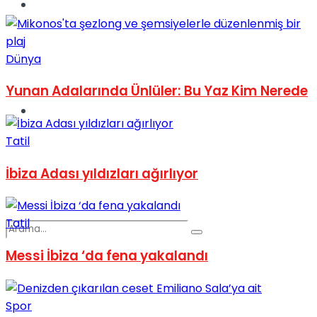
Spor
Dünya
Yunan Adalarında Ünlüler: Bu Yaz Kim Nerede
Podcast
Tatil
İbiza Adası yıldızları ağırlıyor
Tatil
Messi İbiza ‘da fena yakalandı
Spor