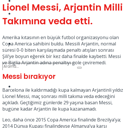
Kadınca
Lionel Messi, Arjantin Milli
Podcast
Takımına veda etti.
Amerika kıtasının en büyük futbol organizasyonu olan
Dünya
Copa America sahibini buldu. Messili Arjantin, normal
süresi 0-0 biten karşılaşmada penaltı atışları sonrası
Şili’ye boyun eğerek bir kez daha finalde kaybetti. Messi
ve Biglia Arjantin adına penaltıyı gole çeviremedi.
Messi bırakıyor
Türkiye
No Result
Barcelona ile kaldırmadığı kupa kalmayan Arjantinli yıldız
Lionel Messi, maç sonrası milli takıma veda edeceğini
açıkladı. Geçtiğimiz günlerde 29 yaşına basan Messi,
bugüne kadar Arjantin ile kupa kazanamadı.
View All Result
Leo, daha önce 2015 Copa America finalinde Brezilya’ya;
2014 Dünya Kupası finalindeyse Almanya’ya karşı