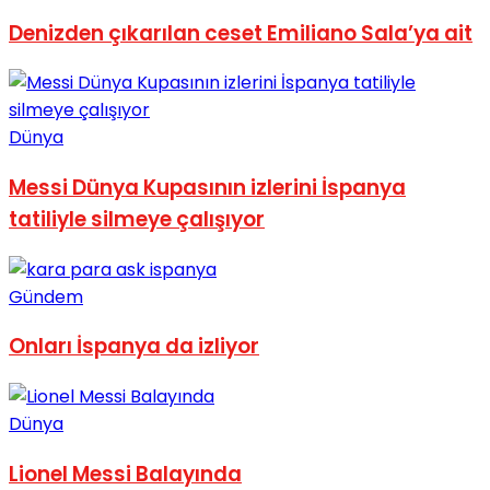
No Result
Denizden çıkarılan ceset Emiliano Sala’ya ait
Dünya
Messi Dünya Kupasının izlerini İspanya
View All Result
tatiliyle silmeye çalışıyor
Gündem
Onları İspanya da izliyor
Dünya
Lionel Messi Balayında