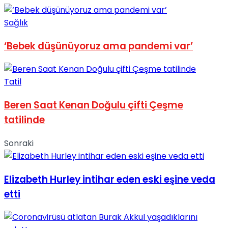
No Result
Sağlık
‘Bebek düşünüyoruz ama pandemi var’
Tatil
View All Result
Beren Saat Kenan Doğulu çifti Çeşme
tatilinde
Sonraki
Elizabeth Hurley intihar eden eski eşine veda
etti