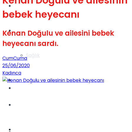
Kenan Doğulu ve ailesinin
Gündem
bebek heyecanı
Yaşam
Kenan Doğulu ve ailesini bebek
heyecanı sardı.
Videolar
Sağlık
CumCuma
25/06/2020
Kadınca
TV
Gündem
Kadınca
Dünya