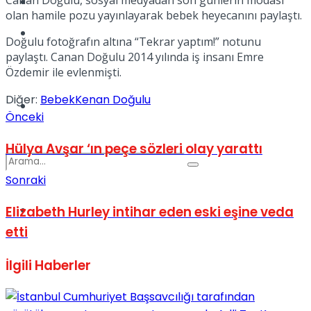
Kadınca
olan hamile pozu yayınlayarak bebek heyecanını paylaştı.
Podcast
Doğulu fotoğrafın altına “Tekrar yaptım!” notunu
paylaştı. Canan Doğulu 2014 yılında iş insanı Emre
Özdemir ile evlenmişti.
Diğer:
Bebek
Kenan Doğulu
Dünya
Önceki
Hülya Avşar ‘ın peçe sözleri olay yarattı
Sonraki
Türkiye
Elizabeth Hurley intihar eden eski eşine veda
No Result
etti
İlgili
Haberler
View All Result