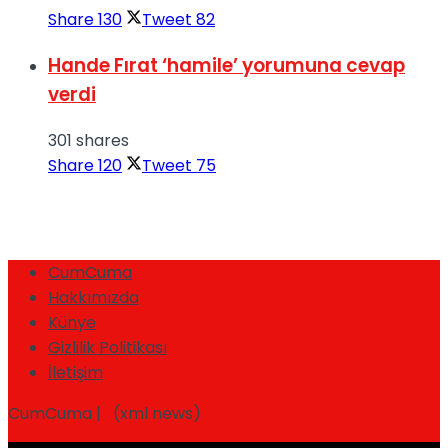
Share
130
Tweet
82
Hande Fırat ‘hamile’ yorumuna cevap
verdi
301 shares
Share
120
Tweet
75
CumCuma
Hakkımızda
Künye
Gizlilik Politikası
İletişim
CumCuma | (xml news)