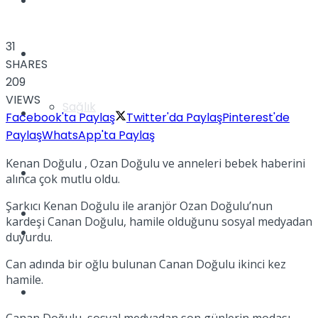
Yaşam
31
Türkiye
SHARES
209
VIEWS
Sağlık
Müzik
Facebook'ta Paylaş
Twitter'da Paylaş
Pinterest'de
Paylaş
WhatsApp'ta Paylaş
Kenan Doğulu , Ozan Doğulu ve anneleri bebek haberini
Sinema
alınca çok mutlu oldu.
Şarkıcı Kenan Doğulu ile aranjör Ozan Doğulu’nun
TV
kardeşi Canan Doğulu, hamile olduğunu sosyal medyadan
Tatil
duyurdu.
Can adında bir oğlu bulunan Canan Doğulu ikinci kez
hamile.
Spor
Canan Doğulu, sosyal medyadan son günlerin modası