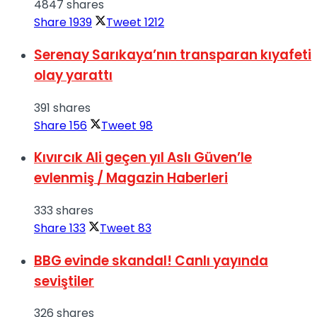
4847 shares
Share
1939
Tweet
1212
Serenay Sarıkaya’nın transparan kıyafeti
olay yarattı
391 shares
Share
156
Tweet
98
Kıvırcık Ali geçen yıl Aslı Güven’le
evlenmiş / Magazin Haberleri
333 shares
Share
133
Tweet
83
BBG evinde skandal! Canlı yayında
seviştiler
326 shares