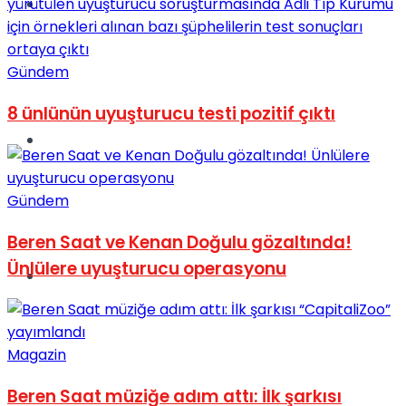
Müzik
Gündem
8 ünlünün uyuşturucu testi pozitif çıktı
Sinema
Gündem
Beren Saat ve Kenan Doğulu gözaltında!
Ünlülere uyuşturucu operasyonu
Tatil
Magazin
Beren Saat müziğe adım attı: İlk şarkısı