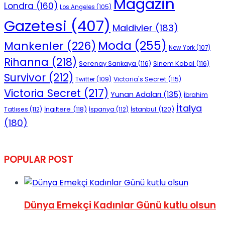
Magazin
Londra
(160)
Los Angeles
(105)
Gazetesi
(407)
Maldivler
(183)
Moda
(255)
Mankenler
(226)
New York
(107)
Rihanna
(218)
Serenay Sarıkaya
(116)
Sinem Kobal
(116)
Survivor
(212)
Victoria's Secret
(115)
Twitter
(109)
Victoria Secret
(217)
Yunan Adaları
(135)
İbrahim
İtalya
İngiltere
(118)
İstanbul
(120)
Tatlıses
(112)
İspanya
(112)
(180)
POPULAR POST
Dünya Emekçi Kadınlar Günü kutlu olsun