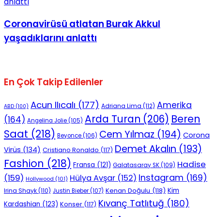
Coronavirüsü atlatan Burak Akkul
yaşadıklarını anlattı
En Çok Takip Edilenler
Acun Ilıcalı
(177)
Amerika
Adriana Lima
(112)
ABD
(100)
Beren
Arda Turan
(206)
(164)
Angelina Jolie
(105)
Saat
(218)
Cem Yılmaz
(194)
Corona
Beyonce
(106)
Demet Akalın
(193)
Virüs
(134)
Cristiano Ronaldo
(117)
Fashion
(218)
Hadise
Fransa
(121)
Galatasaray SK
(109)
Instagram
(169)
(159)
Hülya Avşar
(152)
Hollywood
(101)
Kenan Doğulu
(118)
Kim
Irina Shayk
(110)
Justin Bieber
(107)
Kıvanç Tatlıtuğ
(180)
Kardashian
(123)
Konser
(117)