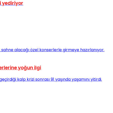
i yediriyor
erlerine yoğun ilgi