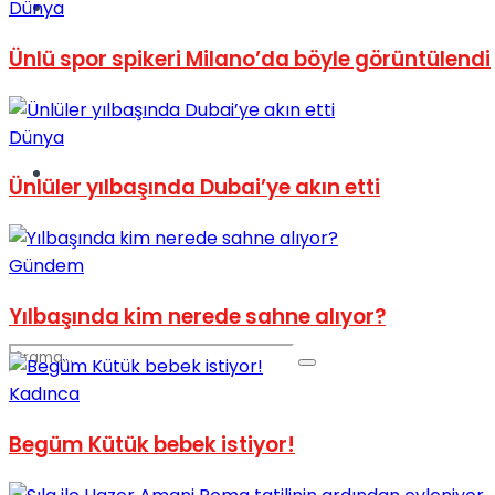
Spor
Dünya
Ünlü spor spikeri Milano’da böyle görüntülendi
Dünya
Podcast
Ünlüler yılbaşında Dubai’ye akın etti
Gündem
Yılbaşında kim nerede sahne alıyor?
Kadınca
Begüm Kütük bebek istiyor!