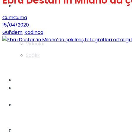
Ebru Destan’ın Milano’da çek
Gündem
CumCuma
15/04/2020
Yaşam
Gündem
,
Kadınca
Videolar
Sağlık
TV
Gündem
Kadınca
Dünya