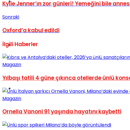
Müzik
Kylie Jenner’ın zor günleri! Yemeğini bile annes
Sonraki
Oxford’a kabul edildi
İlgili
Haberler
Sinema
Magazin
Yılbaşı tatili 4 güne çıkınca otellerde ünlü kons
Tatil
Magazin
Ornella Vanoni 91 yaşında hayatını kaybetti