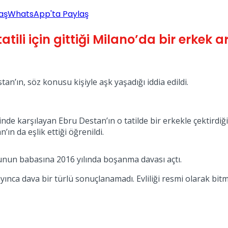
aş
WhatsApp'ta Paylaş
tili için gittiği Milano’da bir erkek 
ın, söz konusu kişiyle aşk yaşadığı iddia edildi.
inde karşılayan Ebru Destan’ın o tatilde bir erkekle çektirdiğ
ın da eşlik ettiği öğrenildi.
ğunun babasına 2016 yılında boşanma davası açtı.
nca dava bir türlü sonuçlanamadı. Evliliği resmi olarak bitm