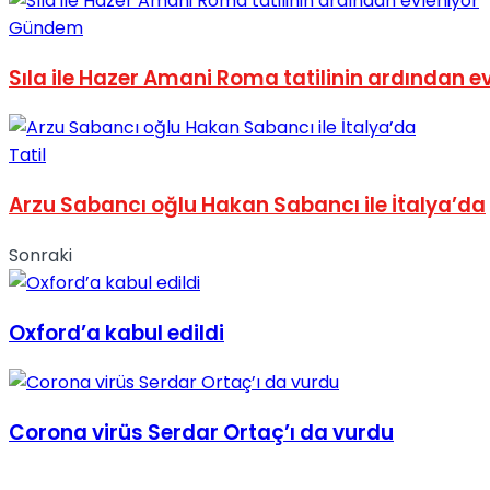
No Result
Gündem
Sıla ile Hazer Amani Roma tatilinin ardından e
Tatil
View All Result
Arzu Sabancı oğlu Hakan Sabancı ile İtalya’da
Sonraki
Oxford’a kabul edildi
Corona virüs Serdar Ortaç’ı da vurdu