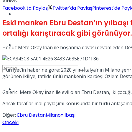
VIEWS
Kadınca
Facebook'ta Paylaş
Twitter'da Paylaş
Pinterest'de Payl
Podcast
Eski manken Ebru Destan’ın yılbaşı ta
ortalığı karıştıracak gibi görünüyor.
Dünya
Henüz Mete Okay İnan ile boşanma davası devam eden Destan’
Hürriyet’in haberine göre; 2020 yılını İtalya’nın Milano şehr
görünen ikiliye, tatilde ünlü mankenin kardeşi Özlem Destan’
Türkiye
Galerici Mete Okay İnan ile evli olan Ebru Destan, iki çocu
No Result
Ancak taraflar mal paylaşımı konusunda bir türlü anlaşamayı
Diğer:
Ebru Destan
Milano
Yılbaşı
View All Result
Önceki