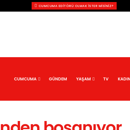
CUMCUMA EDITÖRÜ OLMAK İSTER MISINIZ?
CUMCUMA
GÜNDEM
YAŞAM
TV
KADI
inden boşanıyor