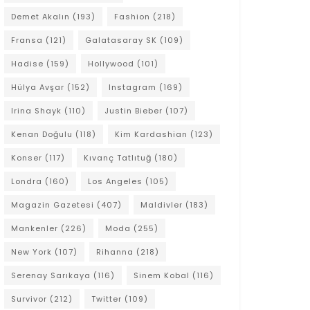
Demet Akalın
(193)
Fashion
(218)
Fransa
(121)
Galatasaray SK
(109)
Hadise
(159)
Hollywood
(101)
Hülya Avşar
(152)
Instagram
(169)
Irina Shayk
(110)
Justin Bieber
(107)
Kenan Doğulu
(118)
Kim Kardashian
(123)
Konser
(117)
Kıvanç Tatlıtuğ
(180)
Londra
(160)
Los Angeles
(105)
Magazin Gazetesi
(407)
Maldivler
(183)
Mankenler
(226)
Moda
(255)
New York
(107)
Rihanna
(218)
Serenay Sarıkaya
(116)
Sinem Kobal
(116)
Survivor
(212)
Twitter
(109)