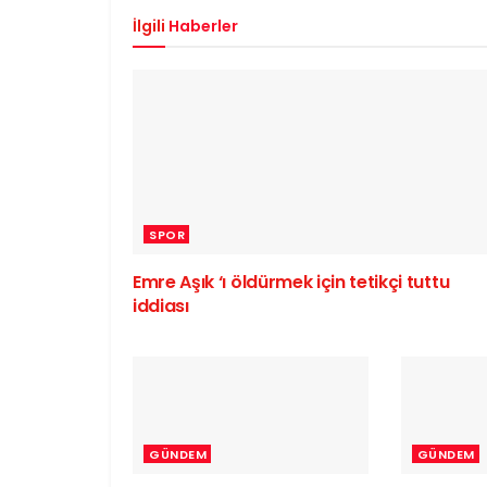
İlgili
Haberler
SPOR
Emre Aşık ‘ı öldürmek için tetikçi tuttu
iddiası
GÜNDEM
GÜNDEM