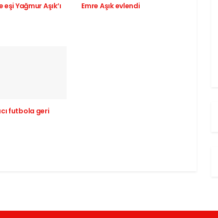
e eşi Yağmur Aşık’ı
Emre Aşık evlendi
cı futbola geri