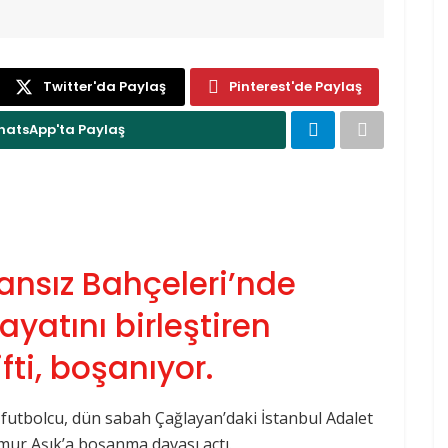
Twitter'da Paylaş
Pinterest'de Paylaş
atsApp'ta Paylaş
ransız Bahçeleri’nde
yatını birleştiren
ti, boşanıyor.
lli futbolcu, dün sabah Çağlayan’daki İstanbul Adalet
mur Aşık’a boşanma davası açtı.