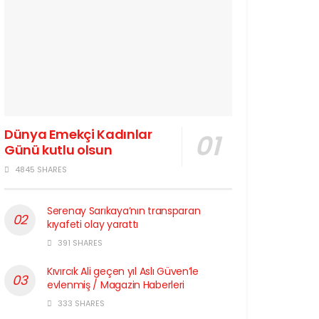
Dünya Emekçi Kadınlar
Günü kutlu olsun
4845 SHARES
Serenay Sarıkaya’nın transparan
kıyafeti olay yarattı
391 SHARES
Kıvırcık Ali geçen yıl Aslı Güven’le
evlenmiş / Magazin Haberleri
333 SHARES