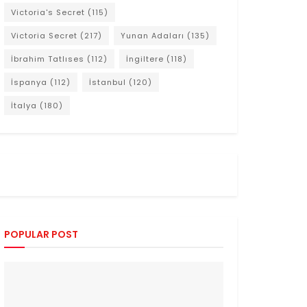
Victoria's Secret
(115)
Victoria Secret
(217)
Yunan Adaları
(135)
İbrahim Tatlıses
(112)
İngiltere
(118)
İspanya
(112)
İstanbul
(120)
İtalya
(180)
POPULAR POST