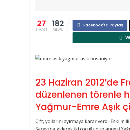
27
182
Facebook'ta Paylaş
SHARES
VIEWS
Wh
23 Haziran 2012’de F
düzenlenen törenle ha
Yağmur-Emre Aşık çif
Çift, yollarını ayırmaya karar verdi. Eski mi
Sarayı’na giderek iki çocuğunun annesi Yağ