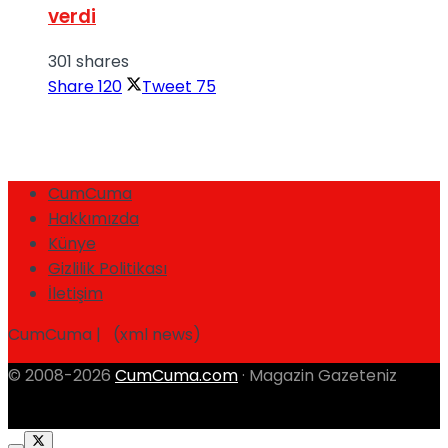
verdi
301 shares
Share
120
Tweet
75
CumCuma
Hakkımızda
Künye
Gizlilik Politikası
İletişim
CumCuma | (xml news)
© 2008-2026
CumCuma.com
· Magazin Gazeteniz