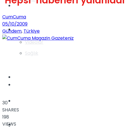
‘Hepsi’ haberleri yalanladı
Gündem
CumCuma
05/10/2009
Yaşam
Gündem
,
Türkiye
Videolar
Sağlık
TV
Gündem
Kadınca
30
SHARES
198
VIEWS
Dünya