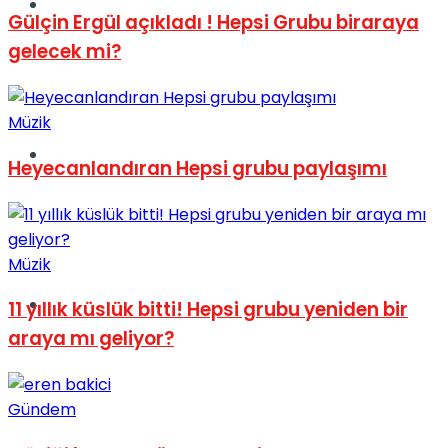
Müzik
Gülçin Ergül açıkladı ! Hepsi Grubu biraraya
gelecek mi?
Müzik
Sinema
Heyecanlandıran Hepsi grubu paylaşımı
Müzik
Tatil
11 yıllık küslük bitti! Hepsi grubu yeniden bir
araya mı geliyor?
Gündem