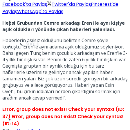
Yaşam
Facebook'ta Paylaş
Twitter'da Paylaş
Pinterest'de
Paylaş
WhatsApp'ta Paylaş
Türkiye
Hepsi Grubundan Cemre arkadaşı Eren ile aynı kişiye
aşık oldukları yönünde çıkan haberleri yalanladı.
Haberlerin asılsız olduğunu belirten Cemre şöyle
Sağlık
Müzik
konuştu;”Eren’le aynı adama aşık olduğumuz söyleniyor.
Bahsi geçen Tunç benim çocukluk arkadaşım ve Eren’le 3-
4 yıllık bir ilişkisi var. Benim de zaten 6 yıllık bir ilişkim var.
Geçmişte gruptan bir ayrılık olduğu için bu tarz
Sinema
haberlerle üzerimize geliniyor ancak yapılan haber
tamamen yalan. Biz çok uzun süredir görüşen bir arkadaş
grubuyuz ve ailece görüşüyoruz. Haberi yapan Esin
TV
Övet’i, bu çirkin iddiaları nerden çıkardığını sormak için
Tatil
aradım ancak cevap vermedi”.
Error, group does not exist! Check your syntax! (ID:
37)
Error, group does not exist! Check your syntax!
Spor
(ID: 14)