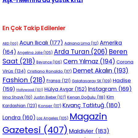
Aşk-ı Memnu'da yastık krizi
No Result
En Çok Takip Edilenler
Acun Ilıcalı
(177)
Amerika
Adriana Lima
(112)
ABD
(100)
Beren
Arda Turan
(206)
(164)
Angelina Jolie
(105)
View All Result
Saat
(218)
Cem Yılmaz
(194)
Corona
Beyonce
(106)
Demet Akalın
(193)
Virüs
(134)
Cristiano Ronaldo
(117)
Fashion
(218)
Hadise
Fransa
(121)
Galatasaray SK
(109)
Instagram
(169)
(159)
Hülya Avşar
(152)
Hollywood
(101)
Kenan Doğulu
(118)
Kim
Irina Shayk
(110)
Justin Bieber
(107)
Kıvanç Tatlıtuğ
(180)
Kardashian
(123)
Konser
(117)
Magazin
Londra
(160)
Los Angeles
(105)
Gazetesi
(407)
Maldivler
(183)