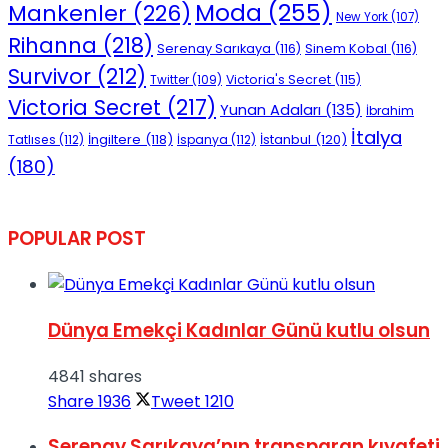
Moda
(255)
Mankenler
(226)
New York
(107)
Rihanna
(218)
Serenay Sarıkaya
(116)
Sinem Kobal
(116)
Survivor
(212)
Victoria's Secret
(115)
Twitter
(109)
Victoria Secret
(217)
Yunan Adaları
(135)
İbrahim
İtalya
İngiltere
(118)
İstanbul
(120)
Tatlıses
(112)
İspanya
(112)
(180)
POPULAR POST
Dünya Emekçi Kadınlar Günü kutlu olsun
4841 shares
Share
1936
Tweet
1210
Serenay Sarıkaya’nın transparan kıyafeti