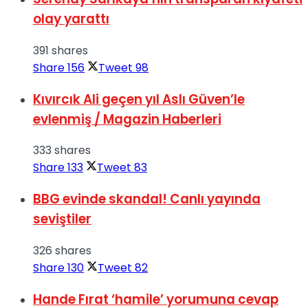
olay yarattı
391 shares
Share
156
Tweet
98
Kıvırcık Ali geçen yıl Aslı Güven’le
evlenmiş / Magazin Haberleri
333 shares
Share
133
Tweet
83
BBG evinde skandal! Canlı yayında
seviştiler
326 shares
Share
130
Tweet
82
Hande Fırat ‘hamile’ yorumuna cevap