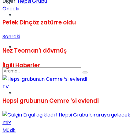
Kadınca
Diğer:
Hepsi Grubu
Önceki
Podcast
Petek Dinçöz zatürre oldu
Sonraki
Dünya
Nez Teoman’ı dövmüş
İlgili
Haberler
TV
Türkiye
No Result
Hepsi grubunun Cemre ‘si evlendi
View All Result
Müzik