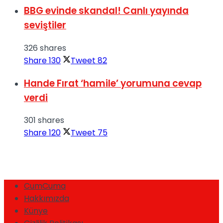
BBG evinde skandal! Canlı yayında
seviştiler
326 shares
Share
130
Tweet
82
Hande Fırat ‘hamile’ yorumuna cevap
verdi
301 shares
Share
120
Tweet
75
CumCuma
Hakkımızda
Künye