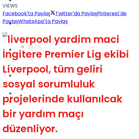
Yaşam
VIEWS
Facebook'ta Paylaş
Twitter'da Paylaş
Pinterest'de
Paylaş
WhatsApp'ta Paylaş
Türkiye
Sağlık
Müzik
İngitere Premier Lig ekibi
Liverpool, tüm geliri
Sinema
sosyal sorumluluk
TV
projelerinde kullanılcak
Tatil
bir yardım maçı
düzenliyor.
Spor