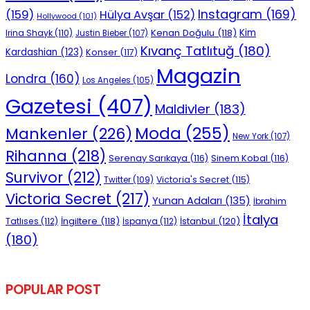
Instagram
(169)
(159)
Hülya Avşar
(152)
Hollywood
(101)
Kenan Doğulu
(118)
Kim
Irina Shayk
(110)
Justin Bieber
(107)
Kıvanç Tatlıtuğ
(180)
Kardashian
(123)
Konser
(117)
Magazin
Londra
(160)
Los Angeles
(105)
Gazetesi
(407)
Maldivler
(183)
Moda
(255)
Mankenler
(226)
New York
(107)
Rihanna
(218)
Serenay Sarıkaya
(116)
Sinem Kobal
(116)
Survivor
(212)
Victoria's Secret
(115)
Twitter
(109)
Victoria Secret
(217)
Yunan Adaları
(135)
İbrahim
İtalya
İngiltere
(118)
İstanbul
(120)
Tatlıses
(112)
İspanya
(112)
(180)
POPULAR POST