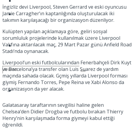
Kadınca
İngizliz devi Liverpool, Steven Gerrard ve eski oyuncusu
Jamie Carragher’ın kaptanlığında oluşturulacak iki
Podcast
takımın karşılaşacağı bir organizasyon düzenliyor.
Kulüpten yapılan açıklamaya göre, geliri sosyal
sorumluluk projelerinde kullanılmak üzere Liverpool
Vakfına aktarılacak maç, 29 Mart Pazar günü Anfield Road
Dünya
Stadı’nda oynanacak.
Liverpool’un eski futbolcularından Fenerbahçeli Dirk Kuyt
ve Barcelona’ya transfer olan Luis Suarez de yardım
maçında sahada olacak. Gçmiş yıllarda Liverpool forması
giymiş Fernando Torres, Pepe Reina ve Xabi Alonso da
organizasyon da yer alacak.
Türkiye
No Result
Galatasaray taraftarının sevgilisi haline gelen
Chelsea’den Didier Drogba ve futbolu bırakan Thierry
Henry’nin karşılaşmada forma giymeyi kabul ettiği
View All Result
öğrenildi.