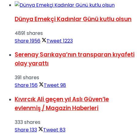
Dünya Emekçi Kadınlar Günü kutlu olsun
4891 shares
Share
1956
Tweet
1223
Serenay Sarıkaya’nın transparan kıyafeti
olay yarattı
391 shares
Share
156
Tweet
98
Kıvırcık Ali geçen yıl Aslı Güven’le
evlenmiş / Magazin Haberleri
333 shares
Share
133
Tweet
83