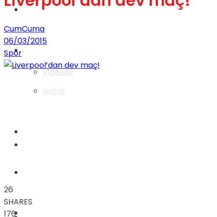
Liverpool’dan dev maç!
Gündem
CumCuma
06/03/2015
Yaşam
Spor
Videolar
Sağlık
TV
Gündem
Kadınca
26
SHARES
Dünya
176