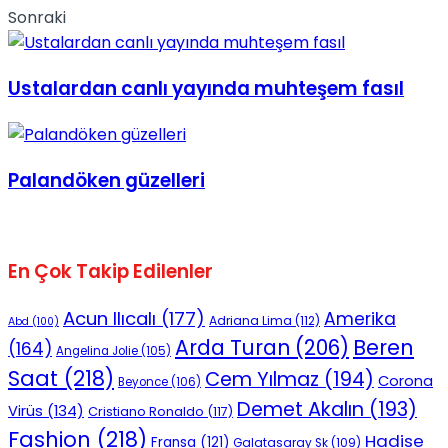
Sonraki
Ustalardan canlı yayında muhteşem fasıl
Palandöken güzelleri
En Çok Takip Edilenler
Acun Ilıcalı
(177)
Amerika
Adriana Lima
(112)
Abd
(100)
Beren
Arda Turan
(206)
(164)
Angelina Jolie
(105)
Saat
(218)
Cem Yılmaz
(194)
Corona
Beyonce
(106)
Demet Akalın
(193)
Virüs
(134)
Cristiano Ronaldo
(117)
Fashion
(218)
Hadise
Fransa
(121)
Galatasaray Sk
(109)