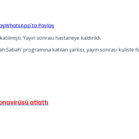
aş
WhatsApp'ta Paylaş
tılmıştı. Yayın sonrası hastaneye kaldırıldı.
ah Sabah’ programına katılan şarkıcı, yayın sonrası kuliste fe
ronavirüsü atlattı