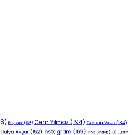
18)
Cem Yılmaz
(194)
Corona Virüs
(134)
Beyonce
(106)
Instagram
(169)
Hülya Avşar
(152)
Irina Shayk
(110)
Justin