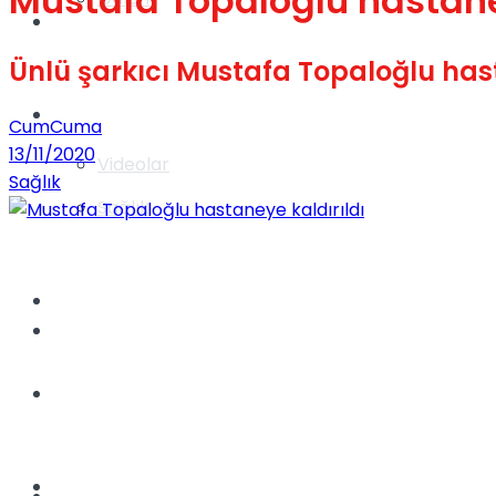
Mustafa Topaloğlu hastaney
Gündem
Ünlü şarkıcı Mustafa Topaloğlu hast
Yaşam
CumCuma
13/11/2020
Videolar
Sağlık
Sağlık
TV
Gündem
Kadınca
Dünya