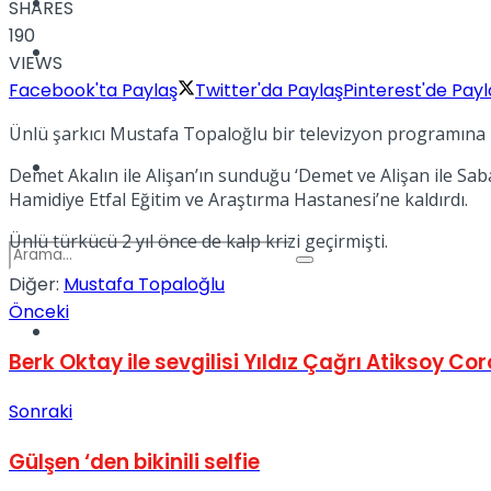
Kadınca
SHARES
190
Podcast
VIEWS
Facebook'ta Paylaş
Twitter'da Paylaş
Pinterest'de Payl
Ünlü şarkıcı Mustafa Topaloğlu bir televizyon programına ka
Dünya
Demet Akalın ile Alişan’ın sunduğu ‘Demet ve Alişan ile Sab
Hamidiye Etfal Eğitim ve Araştırma Hastanesi’ne kaldırdı.
Ünlü türkücü 2 yıl önce de kalp krizi geçirmişti.
Diğer:
Mustafa Topaloğlu
Önceki
Türkiye
No Result
Berk Oktay ile sevgilisi Yıldız Çağrı Atiksoy Co
Sonraki
View All Result
Gülşen ‘den bikinili selfie