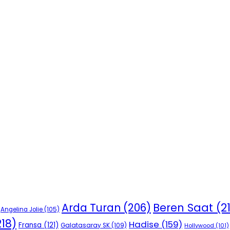
Beren Saat
(2
Arda Turan
(206)
Angelina Jolie
(105)
18)
Hadise
(159)
Fransa
(121)
Galatasaray SK
(109)
Hollywood
(101)