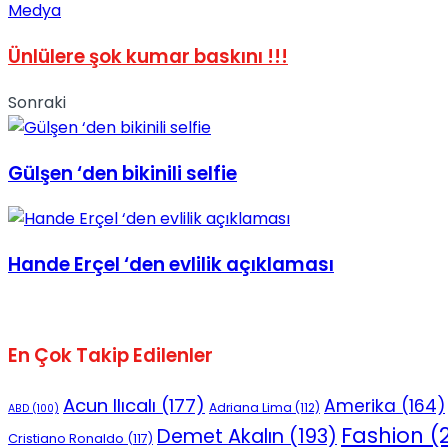
Medya
No Result
Ünlülere şok kumar baskını !!!
Sonraki
Gülşen ‘den bikinili selfie
View All Result
Hande Erçel ‘den evlilik açıklaması
En Çok Takip Edilenler
Acun Ilıcalı
(177)
Amerika
(164)
Adriana Lima
(112)
ABD
(100)
Fashion
(2
Demet Akalın
(193)
Cristiano Ronaldo
(117)