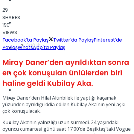
Yaşam
29
SHARES
Türkiye
190
VIEWS
Facebook'ta Paylaş
Twitter'da Paylaş
Pinterest'de
Sağlık
Paylaş
WhatsApp'ta Paylaş
Müzik
Miray Daner’den ayrıldıktan sonra
en çok konuşulan ünlülerden biri
Sinema
haline geldi Kubilay Aka.
TV
Tatil
Miray Daner’den Hilal Altınbilek ile yaptığı kaçamak
yüzünden ayrıldığı iddia edilen Kubilay Aka’nın yeni aşkı
çok konuşulacak.
Kubilay Aka’nın yalnızlığı uzun sürmedi. 24 yaşındaki
Spor
oyuncu cumartesi günü saat 17:00’de Beşiktaş’taki Vogue