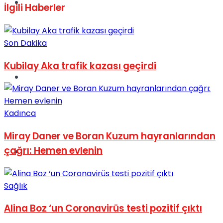
Müzik
İlgili
Haberler
Son Dakika
Kubilay Aka trafik kazası geçirdi
Sinema
Kadınca
Miray Daner ve Boran Kuzum hayranlarından
çağrı: Hemen evlenin
Tatil
Sağlık
Alina Boz ‘un Coronavirüs testi pozitif çıktı