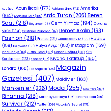
Acun Ilıcalı
(177)
Amerika
Adriana Lima
(112)
ABD
(100)
Beren
Arda Turan
(206)
(164)
Angelina Jolie
(105)
Saat
(218)
Cem Yılmaz
(194)
Corona
Beyonce
(106)
Demet Akalın
(193)
Virüs
(134)
Cristiano Ronaldo
(117)
Fashion
(218)
Hadise
Fransa
(121)
Galatasaray SK
(109)
Instagram
(169)
(159)
Hülya Avşar
(152)
Hollywood
(101)
Kenan Doğulu
(118)
Kim
Irina Shayk
(110)
Justin Bieber
(107)
Kıvanç Tatlıtuğ
(180)
Kardashian
(123)
Konser
(117)
Magazin
Londra
(160)
Los Angeles
(105)
Gazetesi
(407)
Maldivler
(183)
Moda
(255)
Mankenler
(226)
New York
(107)
Rihanna
(218)
Serenay Sarıkaya
(116)
Sinem Kobal
(116)
Survivor
(212)
Victoria's Secret
(115)
Twitter
(109)