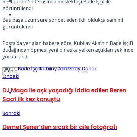
Kadınca
Restaurant’ın terasında meslektaşı Bade İşçil ile
görüntülendi.
Podcast
Baş başa uzun süre sohbet eden ikili oldukça samimi
görüntülendi.
Posta’da yer alan habere göre; Kubilay Aka’nın Bade İşçil’i
Dünya
dudağından öpmesi yeni bir aşka yelken açtıkları şeklinde
yorumlandı.
Diğer:
Bade İşçil
Kubilay Aka
Miray Daner
Önceki
DJ Maga ile aşk yaşadığı iddia edilen Beren
Türkiye
No Result
Saat ilk kez konuştu
Sonraki
View All Result
Demet Şener’den sıcak bir aile fotoğrafı