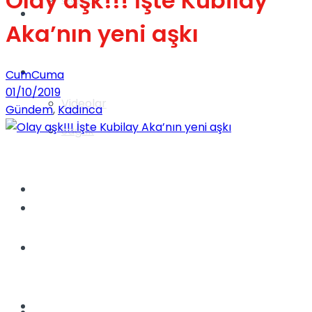
Olay aşk!!! İşte Kubilay
Gündem
Aka’nın yeni aşkı
Yaşam
CumCuma
01/10/2019
Videolar
Gündem
,
Kadınca
Sağlık
TV
Gündem
Kadınca
Dünya