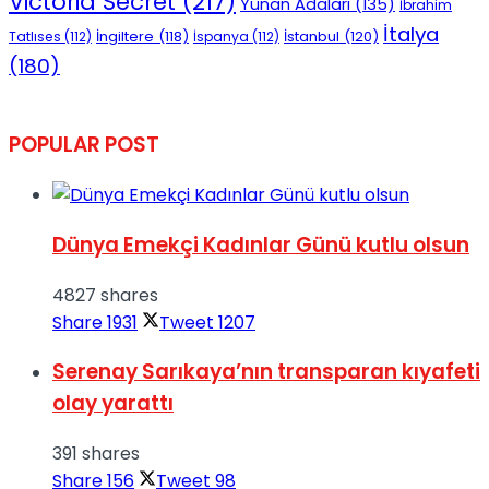
Victoria Secret
(217)
Yunan Adaları
(135)
İbrahim
İtalya
İngiltere
(118)
İstanbul
(120)
Tatlıses
(112)
İspanya
(112)
(180)
POPULAR POST
Dünya Emekçi Kadınlar Günü kutlu olsun
4827 shares
Share
1931
Tweet
1207
Serenay Sarıkaya’nın transparan kıyafeti
olay yarattı
391 shares
Share
156
Tweet
98