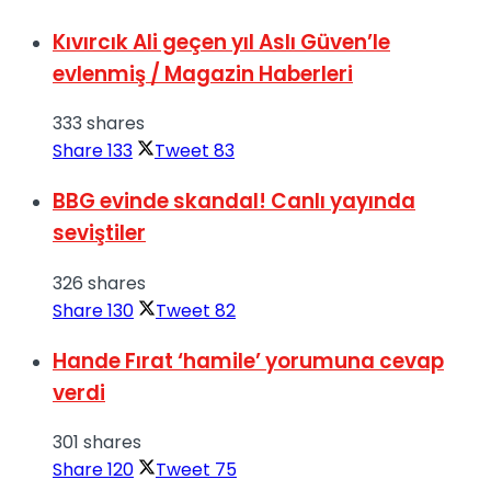
Kıvırcık Ali geçen yıl Aslı Güven’le
evlenmiş / Magazin Haberleri
333 shares
Share
133
Tweet
83
BBG evinde skandal! Canlı yayında
seviştiler
326 shares
Share
130
Tweet
82
Hande Fırat ‘hamile’ yorumuna cevap
verdi
301 shares
Share
120
Tweet
75