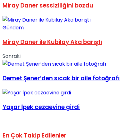
Miray Daner sessiziliğini bozdu
No Result
Gündem
Miray Daner ile Kubilay Aka barıştı
View All Result
Sonraki
Demet Şener’den sıcak bir aile fotoğrafı
Yaşar İpek cezaevine girdi
En Çok Takip Edilenler