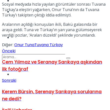
Kadınca
Sosyal medyada hızla yayılan görüntüler sonrası Tuvana
Türkay’a eleştiri yağarken, Onur Tuna’nın da Tuvana
Podcast
Türkay’ı takipten çıktığı iddia edilmişti.
Aralarının açıldığı konuşulan ikili, Bakü galasında bir
araya geldi. Tuna ve Türkay’ın yan yana gülümseyerek
verdiği pozlar, ‘Araları düzeldi’ şeklinde yorumlandı.
Dünya
Diğer:
Onur Tuna
Tuvana Türkay
Önceki
Cem Yılmaz ve Seranay Sarıkaya aşkından
ilk fotoğraf
Türkiye
No Result
Sonraki
Kerem Bürsin, Serenay Sarıkaya sorularına
View All Result
ne dedi?