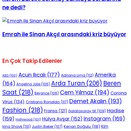
ne dedi?
Emrah ile Sinan Akçıl arasındaki kriz büyüyor
En Çok Takip Edilenler
Acun Ilıcalı
(177)
Amerika
Adriana Lima
(112)
ABD
(100)
Beren
Arda Turan
(206)
(164)
Angelina Jolie
(105)
Saat
(218)
Cem Yılmaz
(194)
Corona
Beyonce
(106)
Demet Akalın
(193)
Virüs
(134)
Cristiano Ronaldo
(117)
Fashion
(218)
Hadise
Fransa
(121)
Galatasaray SK
(109)
Instagram
(169)
(159)
Hülya Avşar
(152)
Hollywood
(101)
Kenan Doğulu
(118)
Kim
Irina Shayk
(110)
Justin Bieber
(107)