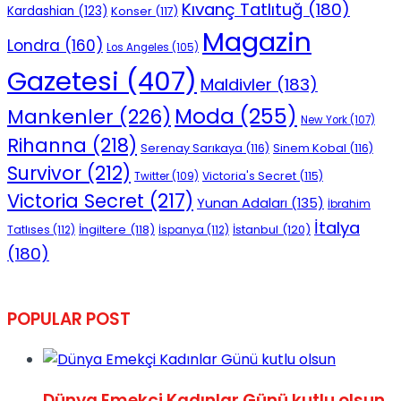
Kıvanç Tatlıtuğ
(180)
Kardashian
(123)
Konser
(117)
Magazin
Londra
(160)
Los Angeles
(105)
Gazetesi
(407)
Maldivler
(183)
Moda
(255)
Mankenler
(226)
New York
(107)
Rihanna
(218)
Serenay Sarıkaya
(116)
Sinem Kobal
(116)
Survivor
(212)
Victoria's Secret
(115)
Twitter
(109)
Victoria Secret
(217)
Yunan Adaları
(135)
İbrahim
İtalya
İngiltere
(118)
İstanbul
(120)
Tatlıses
(112)
İspanya
(112)
(180)
POPULAR POST
Dünya Emekçi Kadınlar Günü kutlu olsun