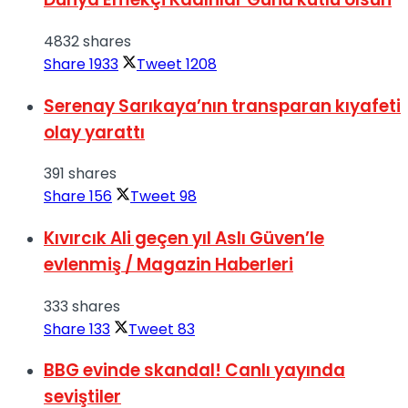
4832 shares
Share
1933
Tweet
1208
Serenay Sarıkaya’nın transparan kıyafeti
olay yarattı
391 shares
Share
156
Tweet
98
Kıvırcık Ali geçen yıl Aslı Güven’le
evlenmiş / Magazin Haberleri
333 shares
Share
133
Tweet
83
BBG evinde skandal! Canlı yayında
seviştiler