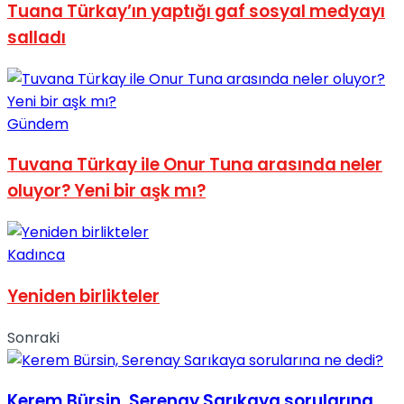
Tuana Türkay’ın yaptığı gaf sosyal medyayı
No Result
salladı
Gündem
View All Result
Tuvana Türkay ile Onur Tuna arasında neler
oluyor? Yeni bir aşk mı?
Kadınca
Yeniden birlikteler
Sonraki
Kerem Bürsin, Serenay Sarıkaya sorularına