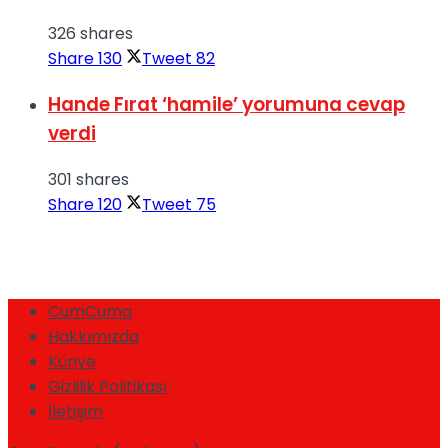
326 shares
Share
130
Tweet
82
Hande Fırat ‘hamile’ yorumuna cevap
verdi
301 shares
Share
120
Tweet
75
CumCuma
Hakkımızda
Künye
Gizlilik Politikası
İletişim