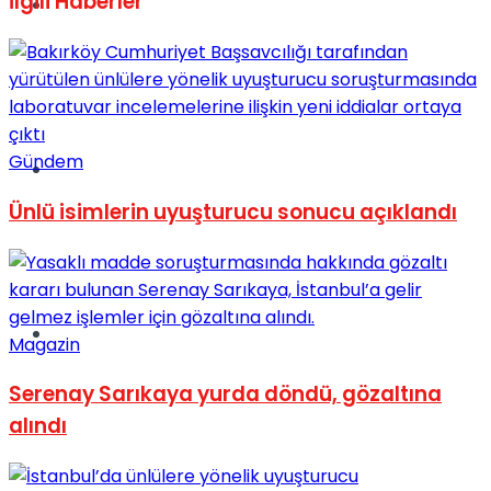
İlgili
Haberler
Müzik
Gündem
Sinema
Ünlü isimlerin uyuşturucu sonucu açıklandı
Tatil
Magazin
Serenay Sarıkaya yurda döndü, gözaltına
alındı