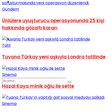
Spor
Gündem
Ünlülere uyuşturucu operasyonunda 25 kişi
hakkında gözaltı kararı
Podcast
Tatil
Tuvana Türkay yeni aşkıyla Londra tatilinde
Sinema
Hazal Kaya minik oğlu ile sette
Sinema