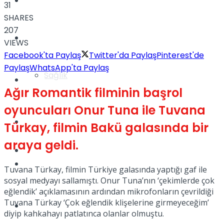
Yaşam
31
SHARES
207
Türkiye
VIEWS
Facebook'ta Paylaş
Twitter'da Paylaş
Pinterest'de
Paylaş
WhatsApp'ta Paylaş
Sağlık
Müzik
Ağır Romantik filminin başrol
oyuncuları Onur Tuna ile Tuvana
Sinema
Türkay, filmin Bakü galasında bir
araya geldi.
TV
Tatil
Tuvana Türkay, filmin Türkiye galasında yaptığı gaf ile
sosyal medyayı sallamıştı. Onur Tuna’nın ‘çekimlerde çok
eğlendik’ açıklamasının ardından mikrofonların çevrildiği
Tuvana Türkay ‘Çok eğlendik klişelerine girmeyeceğim’
Spor
diyip kahkahayı patlatınca olanlar olmuştu.