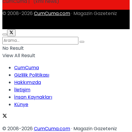
CumCuma | (xml news)
© 2008-2026
CumCuma.com
· Magazin Gazeteniz
No Result
View All Result
CumCuma
Gizlilik Politikası
Hakkımızda
İletişim
İnsan Kaynakları
Künye
© 2008-2026
CumCuma.com
· Magazin Gazeteniz