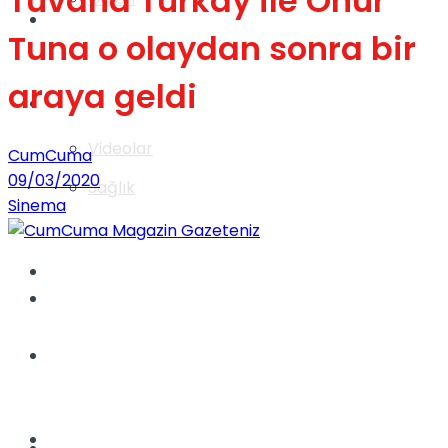
Tuvana Türkay ile Onur
Gündem
Tuna o olaydan sonra bir
araya geldi
Yaşam
Videolar
CumCuma
09/03/2020
Sağlık
Sinema
TV
Gündem
Kadınca
Dünya