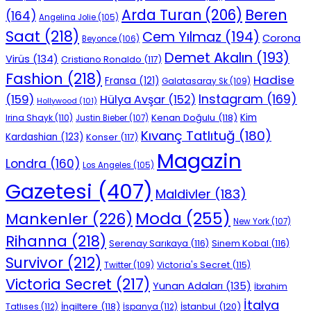
Beren
Arda Turan
(206)
(164)
Angelina Jolie
(105)
Saat
(218)
Cem Yılmaz
(194)
Corona
Beyonce
(106)
Demet Akalın
(193)
Virüs
(134)
Cristiano Ronaldo
(117)
Fashion
(218)
Hadise
Fransa
(121)
Galatasaray Sk
(109)
Instagram
(169)
(159)
Hülya Avşar
(152)
Hollywood
(101)
Kenan Doğulu
(118)
Kim
Irina Shayk
(110)
Justin Bieber
(107)
Kıvanç Tatlıtuğ
(180)
Kardashian
(123)
Konser
(117)
Magazin
Londra
(160)
Los Angeles
(105)
Gazetesi
(407)
Maldivler
(183)
Moda
(255)
Mankenler
(226)
New York
(107)
Rihanna
(218)
Serenay Sarıkaya
(116)
Sinem Kobal
(116)
Survivor
(212)
Victoria's Secret
(115)
Twitter
(109)
Victoria Secret
(217)
Yunan Adaları
(135)
İbrahim
İtalya
İngiltere
(118)
İstanbul
(120)
Tatlıses
(112)
İspanya
(112)