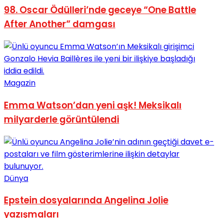
98. Oscar Ödülleri’nde geceye “One Battle
After Another” damgası
Magazin
Emma Watson’dan yeni aşk! Meksikalı
milyarderle görüntülendi
Dünya
Epstein dosyalarında Angelina Jolie
yazışmaları