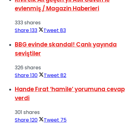
evlenmiş / Magazin Haberleri
333 shares
Share
133
Tweet
83
BBG evinde skandal! Canlı yayında
seviştiler
326 shares
Share
130
Tweet
82
Hande Fırat ‘hamile’ yorumuna cevap
verdi
301 shares
Share
120
Tweet
75