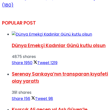
(180)
POPULAR POST
Dünya Emekçi Kadınlar Günü kutlu olsun
4875 shares
Share
1950
Tweet
1219
Serenay Sarıkaya’nın transparan kıyafeti
olay yarattı
391 shares
Share
156
Tweet
98
Kıvırcık Ali geçen yıl Aslı Güven’le