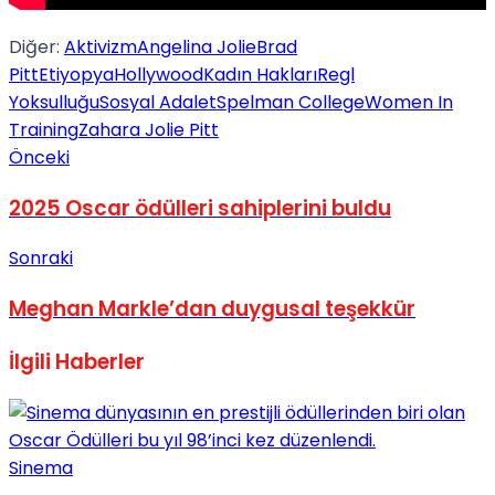
Diğer:
Aktivizm
Angelina Jolie
Brad
Pitt
Etiyopya
Hollywood
Kadın Hakları
Regl
Yoksulluğu
Sosyal Adalet
Spelman College
Women In
Training
Zahara Jolie Pitt
Önceki
2025 Oscar ödülleri sahiplerini buldu
Sonraki
Meghan Markle’dan duygusal teşekkür
İlgili
Haberler
Sinema