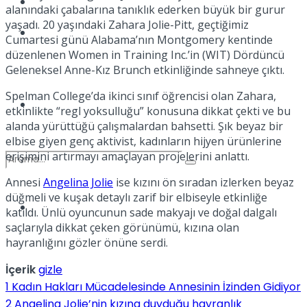
Kadınca
alanındaki çabalarına tanıklık ederken büyük bir gurur
yaşadı. 20 yaşındaki Zahara Jolie-Pitt, geçtiğimiz
Podcast
Cumartesi günü Alabama’nın Montgomery kentinde
düzenlenen Women in Training Inc.’in (WIT) Dördüncü
Geleneksel Anne-Kız Brunch etkinliğinde sahneye çıktı.
Spelman College’da ikinci sınıf öğrencisi olan Zahara,
Dünya
etkinlikte “regl yoksulluğu” konusuna dikkat çekti ve bu
alanda yürüttüğü çalışmalardan bahsetti. Şık beyaz bir
elbise giyen genç aktivist, kadınların hijyen ürünlerine
erişimini artırmayı amaçlayan projelerini anlattı.
Annesi
Angelina Jolie
ise kızını ön sıradan izlerken beyaz
düğmeli ve kuşak detaylı zarif bir elbiseyle etkinliğe
Türkiye
katıldı. Ünlü oyuncunun sade makyajı ve doğal dalgalı
No Result
saçlarıyla dikkat çeken görünümü, kızına olan
hayranlığını gözler önüne serdi.
İçerik
gizle
View All Result
1
Kadın Hakları Mücadelesinde Annesinin İzinden Gidiyor
2
Angelina Jolie’nin kızına duyduğu hayranlık