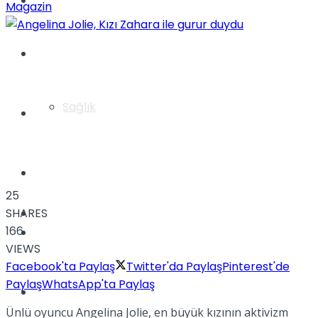
Yaşam
Magazin
Türkiye
Sağlık
Müzik
Sinema
25
SHARES
TV
166
Tatil
VIEWS
Facebook'ta Paylaş
Twitter'da Paylaş
Pinterest'de
Paylaş
WhatsApp'ta Paylaş
Spor
Ünlü oyuncu Angelina Jolie, en büyük kızının aktivizm