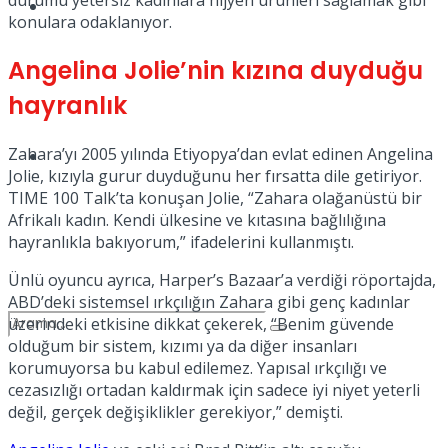
durumu yetersiz kadınlara hijyen ürünleri sağlamak gibi
Spor
konulara odaklanıyor.
Angelina Jolie’nin kızına duyduğu
hayranlık
Zahara’yı 2005 yılında Etiyopya’dan evlat edinen Angelina
Podcast
Jolie, kızıyla gurur duyduğunu her fırsatta dile getiriyor.
TIME 100 Talk’ta konuşan Jolie, “Zahara olağanüstü bir
Afrikalı kadın. Kendi ülkesine ve kıtasına bağlılığına
hayranlıkla bakıyorum,” ifadelerini kullanmıştı.
Ünlü oyuncu ayrıca, Harper’s Bazaar’a verdiği röportajda,
ABD’deki sistemsel ırkçılığın Zahara gibi genç kadınlar
üzerindeki etkisine dikkat çekerek, “Benim güvende
olduğum bir sistem, kızımı ya da diğer insanları
korumuyorsa bu kabul edilemez. Yapısal ırkçılığı ve
cezasızlığı ortadan kaldırmak için sadece iyi niyet yeterli
değil, gerçek değişiklikler gerekiyor,” demişti.