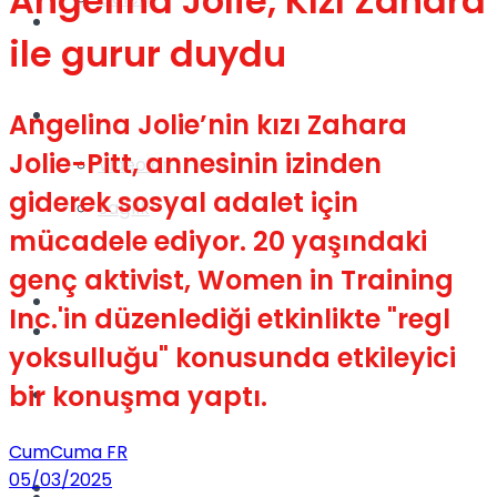
Angelina Jolie, Kızı Zahara
Gündem
ile gurur duydu
Yaşam
Angelina Jolie’nin kızı Zahara
Jolie-Pitt, annesinin izinden
Videolar
giderek sosyal adalet için
Sağlık
mücadele ediyor. 20 yaşındaki
genç aktivist, Women in Training
TV
Inc.'in düzenlediği etkinlikte "regl
Gündem
yoksulluğu" konusunda etkileyici
bir konuşma yaptı.
Kadınca
CumCuma FR
05/03/2025
Dünya