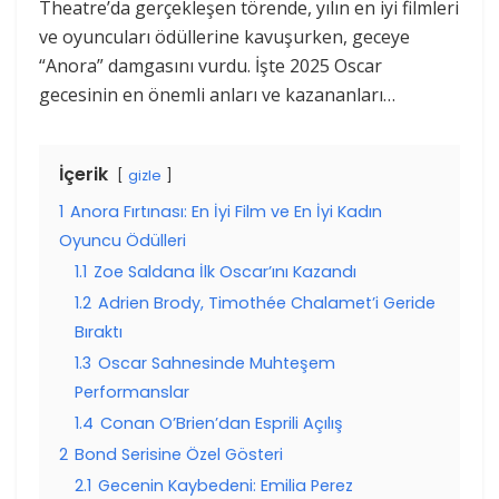
Theatre’da gerçekleşen törende, yılın en iyi filmleri
ve oyuncuları ödüllerine kavuşurken, geceye
“Anora” damgasını vurdu. İşte 2025 Oscar
gecesinin en önemli anları ve kazananları…
İçerik
gizle
1
Anora Fırtınası: En İyi Film ve En İyi Kadın
Oyuncu Ödülleri
1.1
Zoe Saldana İlk Oscar’ını Kazandı
1.2
Adrien Brody, Timothée Chalamet’i Geride
Bıraktı
1.3
Oscar Sahnesinde Muhteşem
Performanslar
1.4
Conan O’Brien’dan Esprili Açılış
2
Bond Serisine Özel Gösteri
2.1
Gecenin Kaybedeni: Emilia Perez