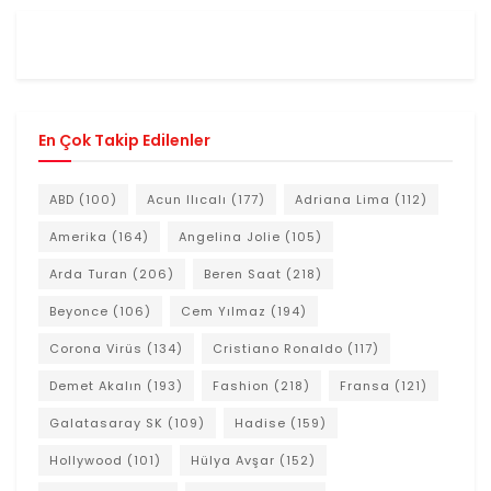
En Çok Takip Edilenler
ABD
(100)
Acun Ilıcalı
(177)
Adriana Lima
(112)
Amerika
(164)
Angelina Jolie
(105)
Arda Turan
(206)
Beren Saat
(218)
Beyonce
(106)
Cem Yılmaz
(194)
Corona Virüs
(134)
Cristiano Ronaldo
(117)
Demet Akalın
(193)
Fashion
(218)
Fransa
(121)
Galatasaray SK
(109)
Hadise
(159)
Hollywood
(101)
Hülya Avşar
(152)