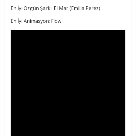
En İyi Özgün Şarkı: El Mar (Emilia Perez)
En İyi Animasyon: Flow