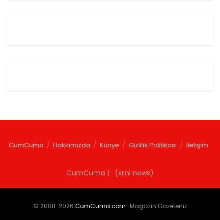
CumCuma
Hakkımızda
Künye
Gizlilik Politikası
İletişim
CumCuma | (xml news)
© 2008-2026
CumCuma.com
· Magazin Gazeteniz