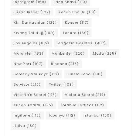
Instagram
(169)
Irina Shayk
(110)
Justin Bieber
(107)
Kenan Doğulu
(118)
Kim Kardashian
(123)
Konser
(117)
Kıvanç Tatlıtuğ
(180)
Londra
(160)
Los Angeles
(105)
Magazin Gazetesi
(407)
Maldivler
(183)
Mankenler
(226)
Moda
(255)
New York
(107)
Rihanna
(218)
Serenay Sarıkaya
(116)
Sinem Kobal
(116)
Survivor
(212)
Twitter
(109)
Victoria's Secret
(115)
Victoria Secret
(217)
Yunan Adaları
(135)
İbrahim Tatlıses
(112)
İngiltere
(118)
İspanya
(112)
İstanbul
(120)
İtalya
(180)