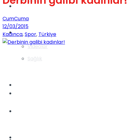
Derbinin galibi kadınlar!
Gündem
CumCuma
12/03/2015
Yaşam
Kadınca
,
Spor
,
Türkiye
Videolar
Sağlık
TV
Gündem
Kadınca
Dünya