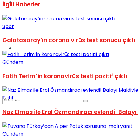
Spor
İlgili
Haberler
Spor
Galatasaray’ın corona virüs test sonucu çıktı
Podcast
Gündem
Fatih Terim’in koronavirüs testi pozitif çıktı
Tatil
Naz Elmas ile Erol Özmandıracı evlendi! Balayı
Gündem