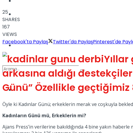
Kadınca
25
Podcast
SHARES
167
VIEWS
Facebook'ta Paylaş
Twitter'da Paylaş
Pinterest'de Payl
Dünya
Yıllar
arkasına aldığı destekçiler
Günü” Özellikle geçtiğimiz
Türkiye
No Result
Öyle ki Kadınlar Günü; erkeklerin merak ve coşkuyla bekledi
Kadınların Günü mü, Erkeklerin mi?
View All Result
Ajans Press’in verilerine bakıldığında 4 bine yakın haberl