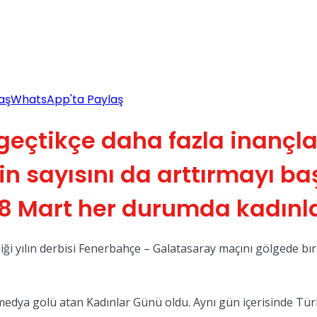
aş
WhatsApp'ta Paylaş
 geçtikçe daha fazla inançl
in sayısını da arttırmayı b
 8 Mart her durumda kadınla
ği yılın derbisi Fenerbahçe – Galatasaray maçını gölgede bır
e medya golü atan Kadınlar Günü oldu. Aynı gün içerisinde Tü