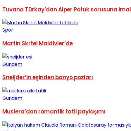
No Result
Tuvana Türkay’dan Alper Potuk sorusuna imalı
Spor
Martin Skrtel Maldivler’de
View All Result
Gündem
Sneijder’in eşinden banyo pozları
Gündem
Muslera’dan romantik tatil paylaşımı