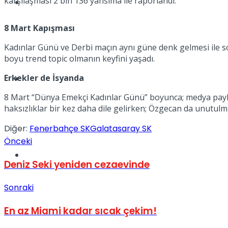
karşılaşması 2 bin 136 yansıma ile raporlandı.
Müzik
8 Mart Kapışması
Kadınlar Günü ve Derbi maçın aynı güne denk gelmesi ile so
boyu trend topic olmanın keyfini yaşadı.
Erkekler de İsyanda
Sinema
8 Mart “Dünya Emekçi Kadınlar Günü” boyunca; medya paylaşı
haksızlıklar bir kez daha dile gelirken; Özgecan da unutul
Diğer:
Fenerbahçe SK
Galatasaray SK
Önceki
Tatil
Deniz Seki yeniden cezaevinde
Sonraki
En az Miami kadar sıcak çekim!