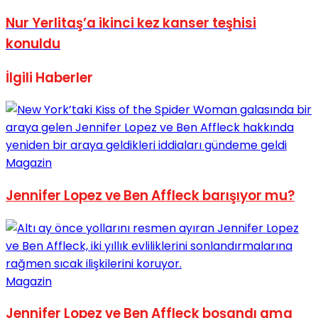
No Result
Nur Yerlitaş’a ikinci kez kanser teşhisi
konuldu
İlgili
Haberler
View All Result
Magazin
Jennifer Lopez ve Ben Affleck barışıyor mu?
Magazin
Jennifer Lopez ve Ben Affleck boşandı ama