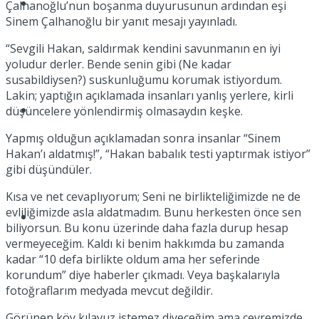
Müzik
Çalhanoğlu’nun boşanma duyurusunun ardından eşi
Sinem Çalhanoğlu bir yanıt mesajı yayınladı.
“Sevgili Hakan, saldırmak kendini savunmanın en iyi
yoludur derler. Bende senin gibi (Ne kadar
susabildiysen?) suskunluğumu korumak istiyordum.
Lakin; yaptığın açıklamada insanları yanlış yerlere, kirli
Sinema
düşüncelere yönlendirmiş olmasaydın keşke.
Yapmış olduğun açıklamadan sonra insanlar “Sinem
Hakan’ı aldatmış!”, “Hakan babalık testi yaptırmak istiyor”
gibi düşündüler.
Kısa ve net cevaplıyorum; Seni ne birlikteliğimizde ne de
evliliğimizde asla aldatmadım. Bunu herkesten önce sen
Tatil
biliyorsun. Bu konu üzerinde daha fazla durup hesap
vermeyeceğim. Kaldı ki benim hakkımda bu zamanda
kadar “10 defa birlikte oldum ama her seferinde
korundum” diye haberler çıkmadı. Veya başkalarıyla
fotoğraflarım medyada mevcut değildir.
Görünen köy kılavuz istemez diyeceğim ama çevremizde