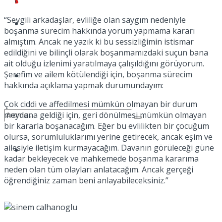
Kadınca
“Sevgili arkadaşlar, evliliğe olan saygım nedeniyle
Podcast
boşanma sürecim hakkında yorum yapmama kararı
almıştım. Ancak ne yazık ki bu sessizliğimin istismar
edildiğini ve bilinçli olarak boşanmamızdaki suçun bana
ait olduğu izlenimi yaratılmaya çalışıldığını görüyorum.
Şerefim ve ailem kötülendiği için, boşanma sürecim
Dünya
hakkında açıklama yapmak durumundayım:
Çok ciddi ve affedilmesi mümkün olmayan bir durum
meydana geldiği için, geri dönülmesi mümkün olmayan
bir kararla boşanacağım. Eğer bu evlilikten bir çocuğum
olursa, sorumluluklarımı yerine getirecek, ancak eşim ve
ailesiyle iletişim kurmayacağım. Davanın görüleceği güne
Türkiye
No Result
kadar bekleyecek ve mahkemede boşanma kararıma
neden olan tüm olayları anlatacağım. Ancak gerçeği
öğrendiğiniz zaman beni anlayabileceksiniz.”
View All Result