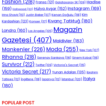
Fashion
(218)
Hadise
Fransa
(121)
Galatasaray SK
(109)
Instagram
(169)
(159)
Hülya Avşar
(152)
Hollywood
(101)
Kenan Doğulu
(118)
Kim
Irina Shayk
(110)
Justin Bieber
(107)
Kıvanç Tatlıtuğ
(180)
Kardashian
(123)
Konser
(117)
Magazin
Londra
(160)
Los Angeles
(105)
Gazetesi
(407)
Maldivler
(183)
Moda
(255)
Mankenler
(226)
New York
(107)
Rihanna
(218)
Serenay Sarıkaya
(116)
Sinem Kobal
(116)
Survivor
(212)
Victoria's Secret
(115)
Twitter
(109)
Victoria Secret
(217)
Yunan Adaları
(135)
İbrahim
İtalya
İngiltere
(118)
İstanbul
(120)
Tatlıses
(112)
İspanya
(112)
(180)
POPULAR POST