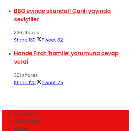
BBG evinde skandal! Canlı yayında
seviştiler
326 shares
Share
130
Tweet
82
Hande Fırat ‘hamile’ yorumuna cevap
verdi
301 shares
Share
120
Tweet
75
CumCuma
Hakkımızda
Künye