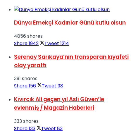
Dünya Emekçi Kadınlar Günü kutlu olsun
4856 shares
Share
1942
Tweet
1214
Serenay Sarıkaya’nın transparan kıyafeti
olay yarattı
391 shares
Share
156
Tweet
98
Kıvırcık Ali geçen yıl Aslı Güven’le
evlenmiş / Magazin Haberleri
333 shares
Share
133
Tweet
83