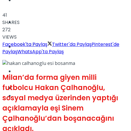
Yaşam
41
Türkiye
SHARES
272
VIEWS
Sağlık
Facebook'ta Paylaş
Twitter'da Paylaş
Pinterest'de
Müzik
Paylaş
WhatsApp'ta Paylaş
Sinema
Milan’da forma giyen milli
futbolcu Hakan Çalhanoğlu,
TV
Tatil
sosyal medya üzerinden yaptığı
açıklamayla eşi Sinem
Çalhanoğlu’dan boşanacağını
Spor
açıkladı.