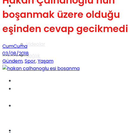
Hakan Çalhanoğlu’nun
Gündem
boşanmak üzere olduğu
eşinden cevap gecikmedi
Yaşam
Videolar
CumCuma
03/08/2018
Sağlık
Gündem
,
Spor
,
Yaşam
TV
Gündem
Kadınca
Dünya