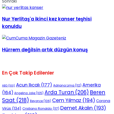
Sonraki
Nur Yerlitaş'a ikinci kez kanser teşhisi
konuldu
Hürrem değilsin artık düzgün konuş
En Çok Takip Edilenler
Acun Ilıcalı
(177)
Amerika
Adriana Lima
(112)
ABD
(100)
Beren
Arda Turan
(206)
(164)
Angelina Jolie
(105)
Saat
(218)
Cem Yılmaz
(194)
Corona
Beyonce
(106)
Demet Akalın
(193)
Virüs
(134)
Cristiano Ronaldo
(117)