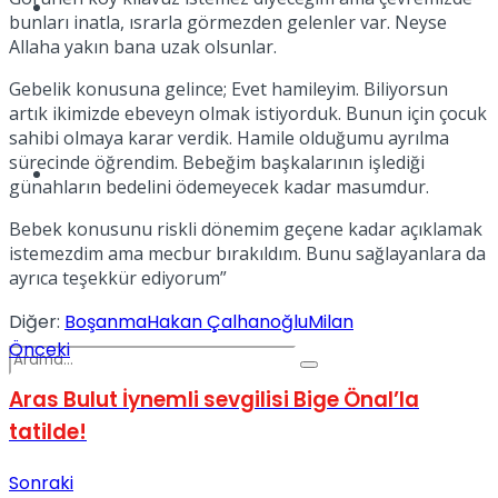
Spor
bunları inatla, ısrarla görmezden gelenler var. Neyse
Allaha yakın bana uzak olsunlar.
Gebelik konusuna gelince; Evet hamileyim. Biliyorsun
artık ikimizde ebeveyn olmak istiyorduk. Bunun için çocuk
sahibi olmaya karar verdik. Hamile olduğumu ayrılma
sürecinde öğrendim. Bebeğim başkalarının işlediği
Podcast
günahların bedelini ödemeyecek kadar masumdur.
Bebek konusunu riskli dönemim geçene kadar açıklamak
istemezdim ama mecbur bırakıldım. Bunu sağlayanlara da
ayrıca teşekkür ediyorum”
Diğer:
Boşanma
Hakan Çalhanoğlu
Milan
Önceki
Aras Bulut İynemli sevgilisi Bige Önal’la
tatilde!
Sonraki