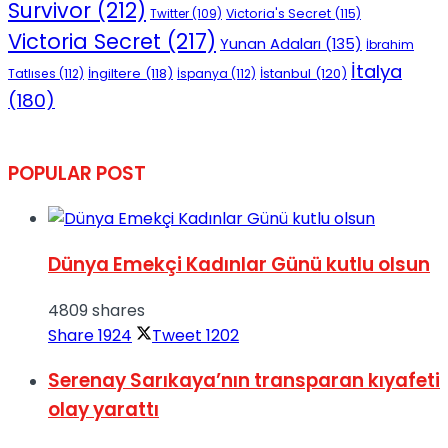
Survivor
(212)
Victoria's Secret
(115)
Twitter
(109)
Victoria Secret
(217)
Yunan Adaları
(135)
İbrahim
İtalya
İngiltere
(118)
İstanbul
(120)
Tatlıses
(112)
İspanya
(112)
(180)
POPULAR POST
Dünya Emekçi Kadınlar Günü kutlu olsun
4809 shares
Share
1924
Tweet
1202
Serenay Sarıkaya’nın transparan kıyafeti
olay yarattı