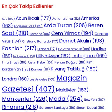
En Çok Takip Edilenler
Acun Ilıcalı
(177)
Amerika
Adriana Lima
(112)
ABD
(100)
Beren
Arda Turan
(206)
(163)
Angelina Jolie
(105)
Saat
(218)
Cem Yılmaz
(194)
Corona
Beyonce
(106)
Demet Akalın
(193)
Virüs
(134)
Cristiano Ronaldo
(117)
Fashion
(217)
Hadise
Fransa
(121)
Galatasaray SK
(109)
Instagram
(169)
(159)
Hülya Avşar
(152)
Hollywood
(101)
Kenan Doğulu
(118)
Kim
Irina Shayk
(110)
Justin Bieber
(107)
Kıvanç Tatlıtuğ
(180)
Kardashian
(123)
Konser
(117)
Magazin
Londra
(160)
Los Angeles
(105)
Gazetesi
(407)
Maldivler
(183)
Moda
(254)
Mankenler
(226)
New York
(107)
Rihanna
(218)
Serenay Sarıkaya
(116)
Sinem Kobal
(116)