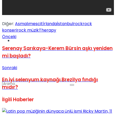
Spor
Diğer:
Asmalımescit
İrlanda
İstanbul
rock
rock
konseri
rock müzik
Therapy
Önceki
Podcast
Serenay Sarıkaya-Kerem Bürsin aşkı yeniden
mi başladı?
Sonraki
En iyi selenyum kaynağı Brezilya fındığı
mıdır?
İlgili
Haberler