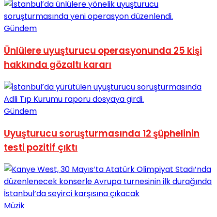
Gündem
Ünlülere uyuşturucu operasyonunda 25 kişi
hakkında gözaltı kararı
Gündem
Uyuşturucu soruşturmasında 12 şüphelinin
testi pozitif çıktı
Müzik