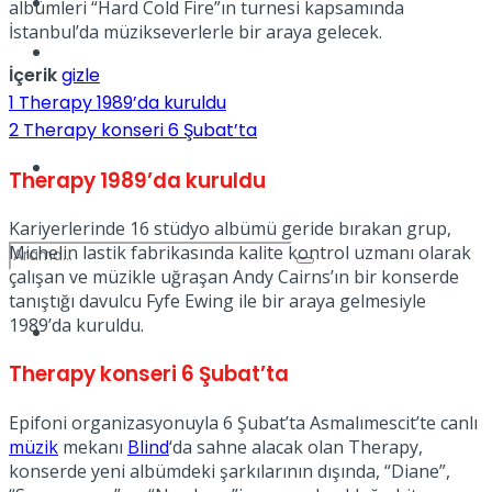
Kadınca
albümleri “Hard Cold Fire”ın turnesi kapsamında
İstanbul’da müzikseverlerle bir araya gelecek.​​​​​​​
Podcast
İçerik
gizle
1
Therapy 1989’da kuruldu
2
Therapy konseri 6 Şubat’ta
Dünya
Therapy 1989’da kuruldu
Kariyerlerinde 16 stüdyo albümü geride bırakan grup,
Michelin lastik fabrikasında kalite kontrol uzmanı olarak
çalışan ve müzikle uğraşan Andy Cairns’ın bir konserde
tanıştığı davulcu Fyfe Ewing ile bir araya gelmesiyle
1989’da kuruldu.
Türkiye
No Result
Therapy konseri 6 Şubat’ta
Epifoni organizasyonuyla 6 Şubat’ta Asmalımescit’te canlı
View All Result
müzik
mekanı
Blind
‘da sahne alacak olan Therapy,
konserde yeni albümdeki şarkılarının dışında, “Diane”,