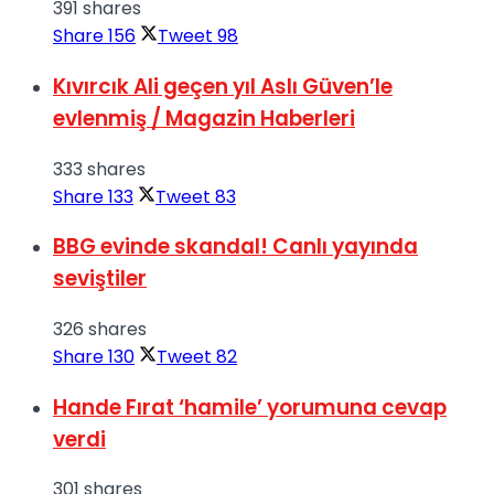
391 shares
Share
156
Tweet
98
Kıvırcık Ali geçen yıl Aslı Güven’le
evlenmiş / Magazin Haberleri
333 shares
Share
133
Tweet
83
BBG evinde skandal! Canlı yayında
seviştiler
326 shares
Share
130
Tweet
82
Hande Fırat ‘hamile’ yorumuna cevap
verdi
301 shares