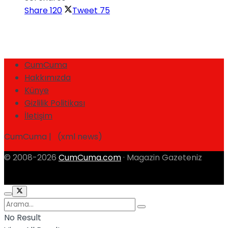
Share
120
Tweet
75
CumCuma
Hakkımızda
Künye
Gizlilik Politikası
İletişim
CumCuma | (xml news)
© 2008-2026
CumCuma.com
· Magazin Gazeteniz
No Result