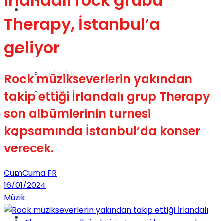
İrlandalı rock grubu
Gündem
Therapy, İstanbul’a
geliyor
Yaşam
Videolar
Rock müzikseverlerin yakından
Sağlık
takip ettiği İrlandalı grup Therapy
son albümlerinin turnesi
kapsamında İstanbul’da konser
TV
verecek.
Gündem
CumCuma FR
Kadınca
16/01/2024
Müzik
Dünya