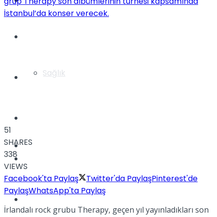
Yaşam
Türkiye
Sağlık
Müzik
Sinema
51
SHARES
TV
338
Tatil
VIEWS
Facebook'ta Paylaş
Twitter'da Paylaş
Pinterest'de
Paylaş
WhatsApp'ta Paylaş
Spor
İrlandalı rock grubu Therapy, geçen yıl yayınladıkları son