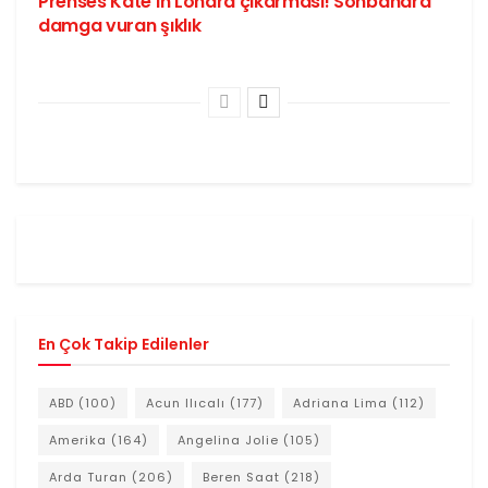
Prenses Kate’in Londra çıkarması! Sonbahara
damga vuran şıklık
En Çok Takip Edilenler
ABD
(100)
Acun Ilıcalı
(177)
Adriana Lima
(112)
Amerika
(164)
Angelina Jolie
(105)
Arda Turan
(206)
Beren Saat
(218)