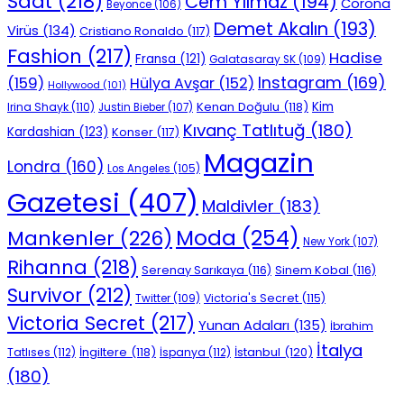
Saat
(218)
Cem Yılmaz
(194)
Corona
Beyonce
(106)
Demet Akalın
(193)
Virüs
(134)
Cristiano Ronaldo
(117)
Fashion
(217)
Hadise
Fransa
(121)
Galatasaray SK
(109)
Instagram
(169)
(159)
Hülya Avşar
(152)
Hollywood
(101)
Kenan Doğulu
(118)
Kim
Irina Shayk
(110)
Justin Bieber
(107)
Kıvanç Tatlıtuğ
(180)
Kardashian
(123)
Konser
(117)
Magazin
Londra
(160)
Los Angeles
(105)
Gazetesi
(407)
Maldivler
(183)
Moda
(254)
Mankenler
(226)
New York
(107)
Rihanna
(218)
Serenay Sarıkaya
(116)
Sinem Kobal
(116)
Survivor
(212)
Victoria's Secret
(115)
Twitter
(109)
Victoria Secret
(217)
Yunan Adaları
(135)
İbrahim
İtalya
İngiltere
(118)
İstanbul
(120)
Tatlıses
(112)
İspanya
(112)
(180)