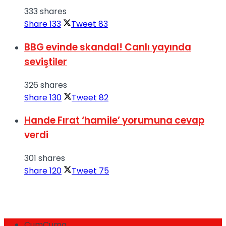
333 shares
Share
133
Tweet
83
BBG evinde skandal! Canlı yayında
seviştiler
326 shares
Share
130
Tweet
82
Hande Fırat ‘hamile’ yorumuna cevap
verdi
301 shares
Share
120
Tweet
75
CumCuma