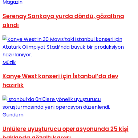
Magazin
No Result
Serenay Sarıkaya yurda döndü, gözaltına
alındı
View All Result
Müzik
Kanye West konseri için İstanbul’da dev
hazırlık
Gündem
Ünlülere uyuşturucu operasyonunda 25 kişi
hakkında gözaltı kararı