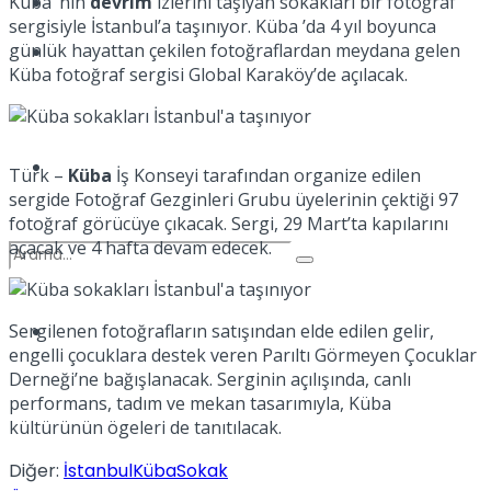
Kadınca
Küba ’nın
devrim
izlerini taşıyan sokakları bir fotoğraf
sergisiyle İstanbul’a taşınıyor. Küba ’da 4 yıl boyunca
günlük hayattan çekilen fotoğraflardan meydana gelen
Podcast
Küba fotoğraf sergisi Global Karaköy’de açılacak.
Dünya
Türk –
Küba
İş Konseyi tarafından organize edilen
sergide Fotoğraf Gezginleri Grubu üyelerinin çektiği 97
fotoğraf görücüye çıkacak. Sergi, 29 Mart’ta kapılarını
açacak ve 4 hafta devam edecek.
Türkiye
Sergilenen fotoğrafların satışından elde edilen gelir,
No Result
engelli çocuklara destek veren Parıltı Görmeyen Çocuklar
Derneği’ne bağışlanacak. Serginin açılışında, canlı
performans, tadım ve mekan tasarımıyla, Küba
kültürünün ögeleri de tanıtılacak.
View All Result
Diğer:
İstanbul
Küba
Sokak