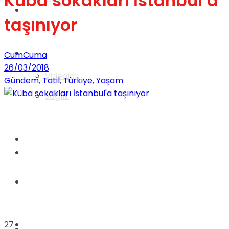
Küba sokakları İstanbul’a
Gündem
taşınıyor
Yaşam
CumCuma
26/03/2018
Videolar
Gündem
,
Tatil
,
Türkiye
,
Yaşam
Sağlık
TV
Gündem
Kadınca
Dünya
27