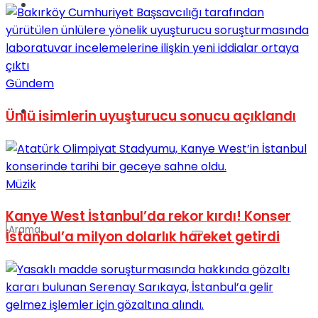
Spor
Gündem
Podcast
Ünlü isimlerin uyuşturucu sonucu açıklandı
Müzik
Kanye West İstanbul’da rekor kırdı! Konser
İstanbul’a milyon dolarlık hareket getirdi