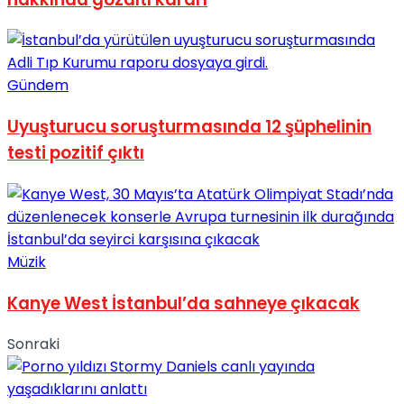
Gündem
Uyuşturucu soruşturmasında 12 şüphelinin
testi pozitif çıktı
Müzik
Kanye West İstanbul’da sahneye çıkacak
Sonraki