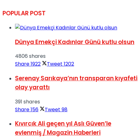
POPULAR POST
Dünya Emekçi Kadınlar Günü kutlu olsun
4806 shares
Share
1922
Tweet
1202
Serenay Sarıkaya’nın transparan kıyafeti
olay yarattı
391 shares
Share
156
Tweet
98
Kıvırcık Ali geçen yıl Aslı Güven’le
evlenmiş / Magazin Haberleri