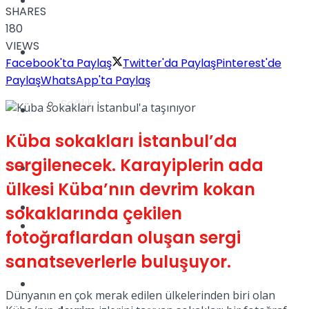
Yaşam
SHARES
180
VIEWS
Türkiye
Facebook'ta Paylaş
Twitter'da Paylaş
Pinterest'de
Paylaş
WhatsApp'ta Paylaş
Sağlık
Müzik
Küba sokakları İstanbul’da
sergilenecek. Karayiplerin ada
Sinema
ülkesi Küba’nın devrim kokan
TV
sokaklarında çekilen
Tatil
fotoğraflardan oluşan sergi
sanatseverlerle buluşuyor.
Spor
Dünyanın en çok merak edilen ülkelerinden biri olan