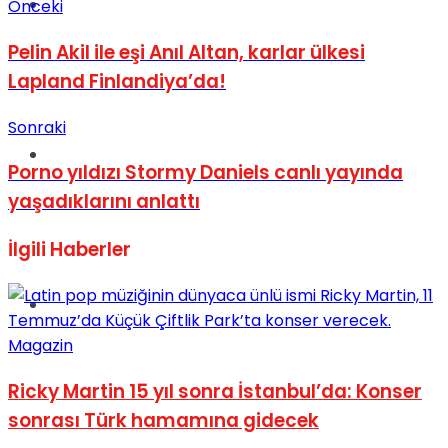
Müzik
Önceki
Pelin Akil ile eşi Anıl Altan, karlar ülkesi
Lapland Finlandiya’da!
Sonraki
Sinema
Porno yıldızı Stormy Daniels canlı yayında
yaşadıklarını anlattı
İlgili
Haberler
Tatil
Magazin
Ricky Martin 15 yıl sonra İstanbul’da: Konser
sonrası Türk hamamına gidecek