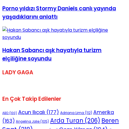
Porno yıldızı Stormy Daniels canlı yayında
yaşadıklarını anlattı
Hakan Sabancı aşk hayatıyla turizm
elçiliğine soyundu
LADY GAGA
En Çok Takip Edilenler
Acun Ilıcalı
(177)
Amerika
Adriana Lima
(112)
ABD
(100)
Beren
Arda Turan
(206)
(163)
Angelina Jolie
(105)