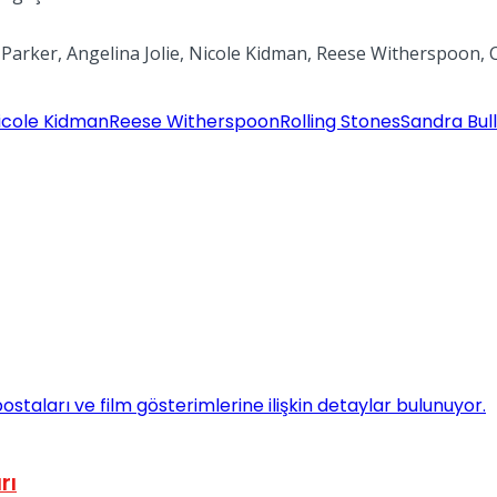
 Parker, Angelina Jolie, Nicole Kidman, Reese Witherspoon, C
icole Kidman
Reese Witherspoon
Rolling Stones
Sandra Bul
rı