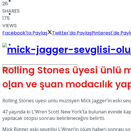
Kadınca
26
SHARES
Podcast
175
VIEWS
Facebook'ta Paylaş
Twitter'da Paylaş
Pinterest'de Payl
Dünya
Rolling Stones üyesi ünlü 
olan ve şuan modacılık ya
Türkiye
No Result
Rolling Stones üyesi ünlü müzisyen Mick Jagger’in eski sev
47 yaşında ki L’Wren Scott New York’ta bulunan evinde kap
View All Result
yapılacak otopsi sonrası belirleneceğini belirtti.
Mick Bigger eski sevgilisi L’Wren’in ölüm haberi sonrası şok