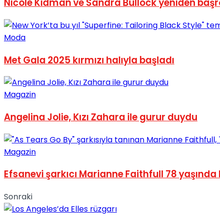
Nicole Kidman ve Sandra Bullock yeniden başr
No Result
Moda
Met Gala 2025 kırmızı halıyla başladı
View All Result
Magazin
Angelina Jolie, Kızı Zahara ile gurur duydu
Magazin
Efsanevi şarkıcı Marianne Faithfull 78 yaşında 
Sonraki