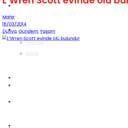
L’Wren Scott evinde ölü bu
Gündem
Mahir
18/03/2014
Yaşam
Dünya
,
Gündem
,
Yaşam
Videolar
Sağlık
TV
Gündem
Kadınca
Dünya