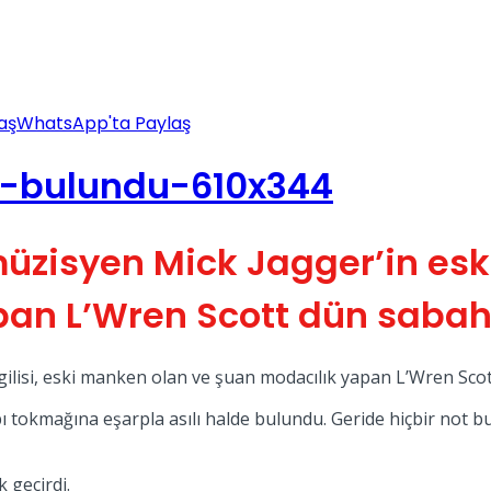
aş
WhatsApp'ta Paylaş
müzisyen Mick Jagger’in esk
pan L’Wren Scott dün sabah
gilisi, eski manken olan ve şuan modacılık yapan L’Wren Sco
ı tokmağına eşarpla asılı halde bulundu. Geride hiçbir not 
 geçirdi.