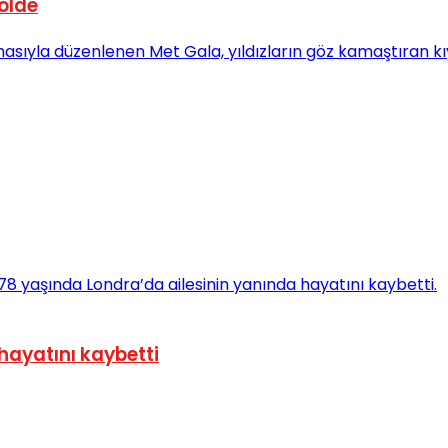
olde
hayatını kaybetti