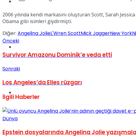
Müzik
2006 yılında kendi markasını oluşturan Scott, Sarah Jessica
Obama gibi isimleri giydirmişti.
Diğer:
Angelina Jolie
L'Wren Scott
Mick Jagger
New York
N
Önceki
Sinema
Survivor Amazonu Dominik’e veda etti
Sonraki
Los Angeles’da Elles rüzgarı
Tatil
İlgili
Haberler
Dünya
Epstein dosyalarında Angelina Jolie yazışmala