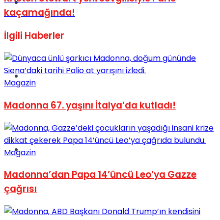
Müzik
kaçamağında!
İlgili
Haberler
Sinema
Magazin
Madonna 67. yaşını İtalya’da kutladı!
Tatil
Magazin
Madonna’dan Papa 14’üncü Leo’ya Gazze
çağrısı