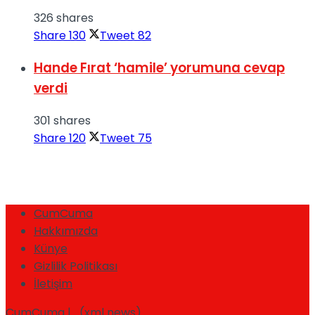
326 shares
Share
130
Tweet
82
Hande Fırat ‘hamile’ yorumuna cevap
verdi
301 shares
Share
120
Tweet
75
CumCuma
Hakkımızda
Künye
Gizlilik Politikası
İletişim
CumCuma | (xml news)