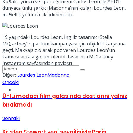
Kadınca
Kübalı oyuncu ve spor eğitmeni Carlos Leon ile ABD’li
dünyaca ünlü şarkıcı Madonna’nın kızları Lourdes Leon,
Podcast
modellik yolunda ilk adımını attı.
19 yaşındaki Lourdes Leon, İngiliz tasarımcı Stella
McCartney’in parfüm kampanyası için objektif karşısına
Dünya
geçti. Makyajsız olarak poz veren Lourdes Leon’un
kamera arkası görüntülerini, tasarımcı McCartney
Instagram sayfasından paylaştı.
Diğer:
Lourdes Leon
Madonna
Önceki
Türkiye
No Result
Ünlü modacı film galasında dostlarını yalnız
bırakmadı
Sonraki
View All Result
Kristen Stewart yeni sevgilisiyle Paris