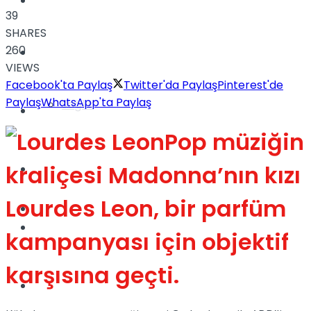
Yaşam
39
SHARES
260
Türkiye
VIEWS
Facebook'ta Paylaş
Twitter'da Paylaş
Pinterest'de
Paylaş
WhatsApp'ta Paylaş
Sağlık
Müzik
Pop müziğin
kraliçesi Madonna’nın kızı
Sinema
Lourdes Leon, bir parfüm
TV
Tatil
kampanyası için objektif
karşısına geçti.
Spor