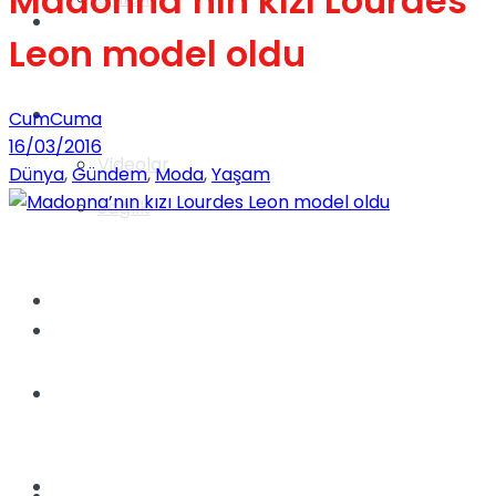
Madonna’nın kızı Lourdes
Gündem
Leon model oldu
Yaşam
CumCuma
16/03/2016
Videolar
Dünya
,
Gündem
,
Moda
,
Yaşam
Sağlık
TV
Gündem
Kadınca
Dünya