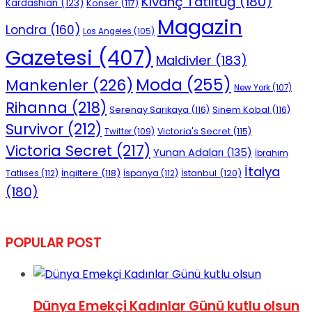
Kıvanç Tatlıtuğ
(180)
Kardashian
(123)
Konser
(117)
Magazin
Londra
(160)
Los Angeles
(105)
Gazetesi
(407)
Maldivler
(183)
Moda
(255)
Mankenler
(226)
New York
(107)
Rihanna
(218)
Serenay Sarıkaya
(116)
Sinem Kobal
(116)
Survivor
(212)
Victoria's Secret
(115)
Twitter
(109)
Victoria Secret
(217)
Yunan Adaları
(135)
İbrahim
İtalya
İngiltere
(118)
İstanbul
(120)
Tatlıses
(112)
İspanya
(112)
(180)
POPULAR POST
Dünya Emekçi Kadınlar Günü kutlu olsun