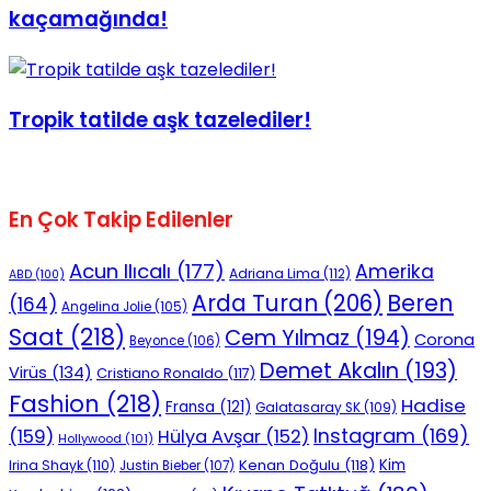
kaçamağında!
Tropik tatilde aşk tazelediler!
En Çok Takip Edilenler
Acun Ilıcalı
(177)
Amerika
Adriana Lima
(112)
ABD
(100)
Beren
Arda Turan
(206)
(164)
Angelina Jolie
(105)
Saat
(218)
Cem Yılmaz
(194)
Corona
Beyonce
(106)
Demet Akalın
(193)
Virüs
(134)
Cristiano Ronaldo
(117)
Fashion
(218)
Hadise
Fransa
(121)
Galatasaray SK
(109)
Instagram
(169)
(159)
Hülya Avşar
(152)
Hollywood
(101)
Kenan Doğulu
(118)
Kim
Irina Shayk
(110)
Justin Bieber
(107)