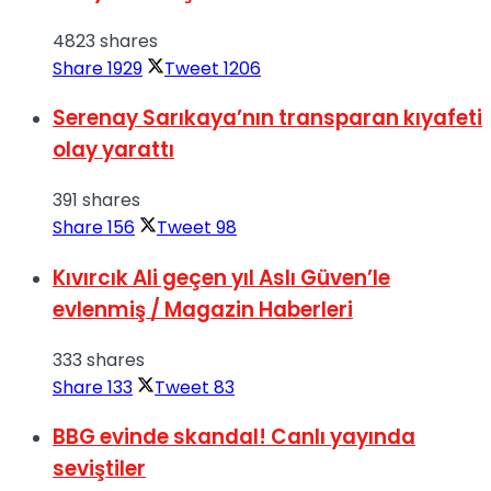
4823 shares
Share
1929
Tweet
1206
Serenay Sarıkaya’nın transparan kıyafeti
olay yarattı
391 shares
Share
156
Tweet
98
Kıvırcık Ali geçen yıl Aslı Güven’le
evlenmiş / Magazin Haberleri
333 shares
Share
133
Tweet
83
BBG evinde skandal! Canlı yayında
seviştiler