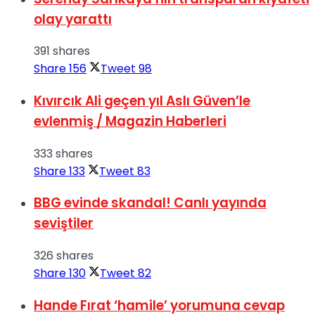
olay yarattı
391 shares
Share
156
Tweet
98
Kıvırcık Ali geçen yıl Aslı Güven’le
evlenmiş / Magazin Haberleri
333 shares
Share
133
Tweet
83
BBG evinde skandal! Canlı yayında
seviştiler
326 shares
Share
130
Tweet
82
Hande Fırat ‘hamile’ yorumuna cevap