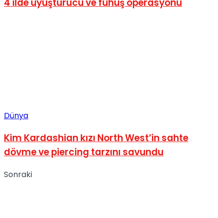
4 ilde uyuşturucu ve fuhuş operasyonu
Dünya
Kim Kardashian kızı North West’in sahte
dövme ve piercing tarzını savundu
Sonraki