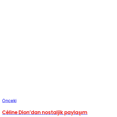
Önceki
Céline Dion’dan nostaljik paylaşım