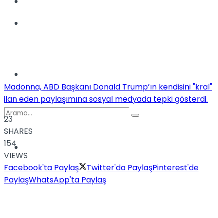
Kadınca
Podcast
Dünya
Madonna, ABD Başkanı Donald Trump’ın kendisini "kral"
ilan eden paylaşımına sosyal medyada tepki gösterdi.
23
SHARES
154
Türkiye
No Result
VIEWS
Facebook'ta Paylaş
Twitter'da Paylaş
Pinterest'de
Paylaş
WhatsApp'ta Paylaş
View All Result