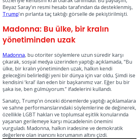
sözleriyle kendisini kral olarak tanımladı. Bu paylaşım,
Beyaz Saray’ın resmi hesabı tarafından da desteklenmiş,
Trump
’ın pırlanta taç taktığı görselle de pekiştirilmişti.
Madonna: Bu ülke, bir kralın
yönetiminden uzak
Madonna
, bu otoriter söylemlere uzun süredir karşı
çıkarak, sosyal medya üzerinden yaptığı açıklamada, “Bu
ülke, bir kralın yönetiminden uzak, halkın kendi
geleceğini belirlediği yeni bir dünya için var oldu. Şimdi ise
kendisini ‘kral’ ilan eden bir başkanımız var. Eğer bu bir
şaka ise, ben gülmüyorum.” ifadelerini kullandı.
Sanatçı, Trump’ın önceki dönemlerde yaptığı açıklamalara
ve sahne performanslarındaki söylemlerine de değinerek,
özellikle LGBT hakları ve toplumsal eşitlik konularında
yaşanan gerilemeye karşı mücadelenin önemini
vurguladı. Madonna, halkın iradesine ve demokratik
değerlere olan inancını korumanın altını çizdi.