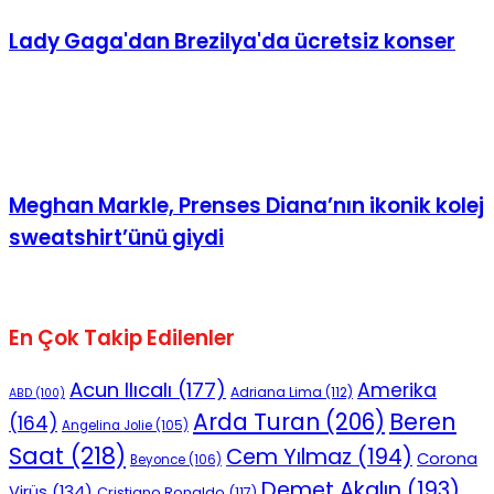
Lady Gaga'dan Brezilya'da ücretsiz konser
Meghan Markle, Prenses Diana’nın ikonik kolej
sweatshirt’ünü giydi
En Çok Takip Edilenler
Acun Ilıcalı
(177)
Amerika
Adriana Lima
(112)
ABD
(100)
Beren
Arda Turan
(206)
(164)
Angelina Jolie
(105)
Saat
(218)
Cem Yılmaz
(194)
Corona
Beyonce
(106)
Demet Akalın
(193)
Virüs
(134)
Cristiano Ronaldo
(117)