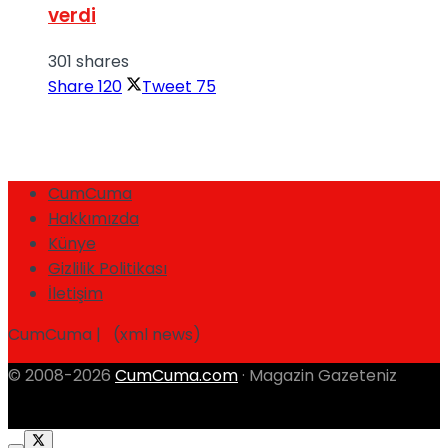
verdi
301 shares
Share
120
Tweet
75
CumCuma
Hakkımızda
Künye
Gizlilik Politikası
İletişim
CumCuma | (xml news)
© 2008-2026
CumCuma.com
· Magazin Gazeteniz