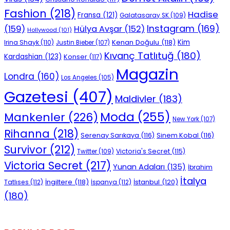
Fashion
(218)
Hadise
Fransa
(121)
Galatasaray SK
(109)
Instagram
(169)
(159)
Hülya Avşar
(152)
Hollywood
(101)
Kenan Doğulu
(118)
Kim
Irina Shayk
(110)
Justin Bieber
(107)
Kıvanç Tatlıtuğ
(180)
Kardashian
(123)
Konser
(117)
Magazin
Londra
(160)
Los Angeles
(105)
Gazetesi
(407)
Maldivler
(183)
Moda
(255)
Mankenler
(226)
New York
(107)
Rihanna
(218)
Serenay Sarıkaya
(116)
Sinem Kobal
(116)
Survivor
(212)
Victoria's Secret
(115)
Twitter
(109)
Victoria Secret
(217)
Yunan Adaları
(135)
İbrahim
İtalya
İngiltere
(118)
İstanbul
(120)
Tatlıses
(112)
İspanya
(112)
(180)