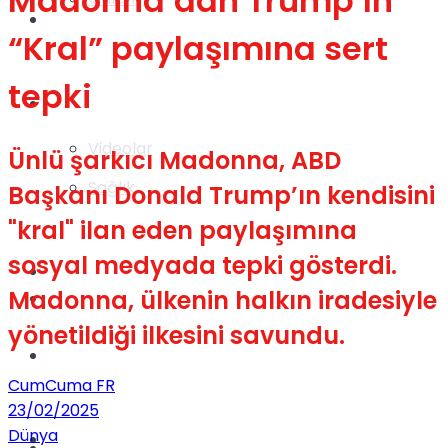
Madonna’dan Trump’ın
Gündem
“Kral” paylaşımına sert
tepki
Yaşam
Videolar
Ünlü şarkıcı Madonna, ABD
Sağlık
Başkanı Donald Trump’ın kendisini
"kral" ilan eden paylaşımına
sosyal medyada tepki gösterdi.
TV
Madonna, ülkenin halkın iradesiyle
Gündem
yönetildiği ilkesini savundu.
Kadınca
CumCuma FR
23/02/2025
Dünya
Dünya