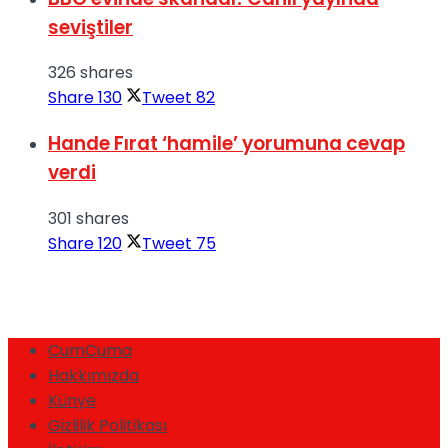
seviştiler
326 shares
Share
130
Tweet
82
Hande Fırat ‘hamile’ yorumuna cevap
verdi
301 shares
Share
120
Tweet
75
CumCuma
Hakkımızda
Künye
Gizlilik Politikası