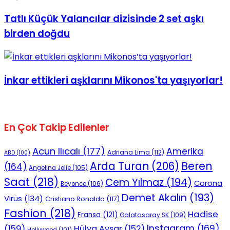
Tatlı Küçük Yalancılar dizisinde 2 set aşkı
birden doğdu
İnkar ettikleri aşklarını Mikonos'ta yaşıyorlar!
En Çok Takip Edilenler
Acun Ilıcalı
(177)
Amerika
Adriana Lima
(112)
ABD
(100)
Beren
Arda Turan
(206)
(164)
Angelina Jolie
(105)
Saat
(218)
Cem Yılmaz
(194)
Corona
Beyonce
(106)
Demet Akalın
(193)
Virüs
(134)
Cristiano Ronaldo
(117)
Fashion
(218)
Hadise
Fransa
(121)
Galatasaray SK
(109)
Instagram
(169)
(159)
Hülya Avşar
(152)
Hollywood
(101)