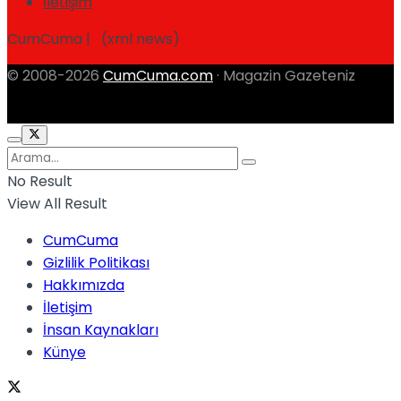
İletişim
CumCuma | (xml news)
© 2008-2026
CumCuma.com
· Magazin Gazeteniz
No Result
View All Result
CumCuma
Gizlilik Politikası
Hakkımızda
İletişim
İnsan Kaynakları
Künye