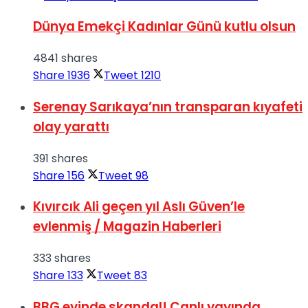
Dünya Emekçi Kadınlar Günü kutlu olsun
4841 shares
Share
1936
Tweet
1210
Serenay Sarıkaya’nın transparan kıyafeti
olay yarattı
391 shares
Share
156
Tweet
98
Kıvırcık Ali geçen yıl Aslı Güven’le
evlenmiş / Magazin Haberleri
333 shares
Share
133
Tweet
83
BBG evinde skandal! Canlı yayında