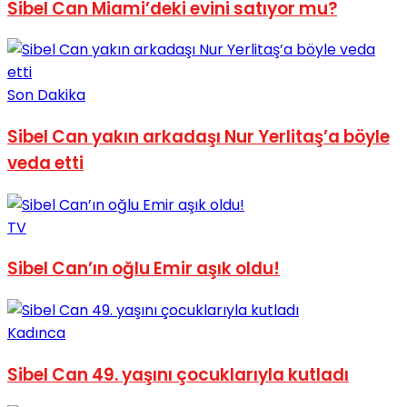
Sibel Can Miami’deki evini satıyor mu?
No Result
Son Dakika
Sibel Can yakın arkadaşı Nur Yerlitaş’a böyle
View All Result
veda etti
TV
Sibel Can’ın oğlu Emir aşık oldu!
Kadınca
Sibel Can 49. yaşını çocuklarıyla kutladı