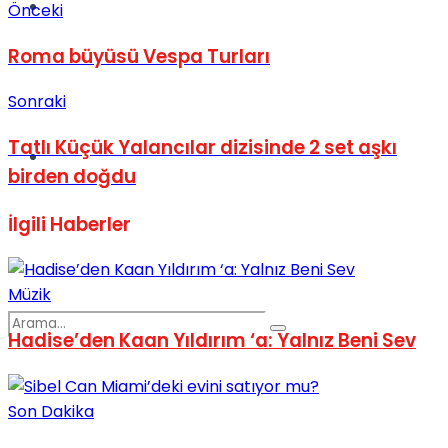
Spor
Önceki
Roma büyüsü Vespa Turları
Sonraki
Tatlı Küçük Yalancılar dizisinde 2 set aşkı
Podcast
birden doğdu
İlgili
Haberler
Müzik
Hadise’den Kaan Yıldırım ‘a: Yalnız Beni Sev
Son Dakika