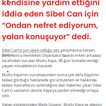
kendisine yardım ettiğini
Kadınca
Podcast
iddia eden Sibel Can için
“Ondan nefret ediyorum,
yalan konuşuyor” dedi.
Dünya
Sibel Can’ın juri üyesi olduğu ses yarışmasına katılan,
daha sonra memleketi Diyarbakır’da eski erkek arkadaşı
tarafından vurulan Mutlu Kaya, 38 gün komada verdiği
yaşam mücadelesini kazandı.
Türkiye
No Result
Mutlu Kaya’nın vurulmasından sonra çok defa Kaya’nın
tedavi gördüğü hastanede görüntülenen ve hakkında
tedavi masraflarını üstlendiğine dair haberler çıkan Sibel
Can’ın sanılanın aksine Kaya’ya yardım etmediği ortaya
View All Result
çıktı.
Vatan gazetesinden Melis Güvenç, Mutlu Kaya ve ailesini