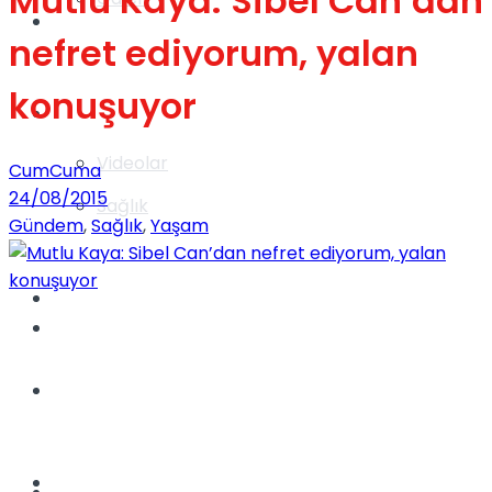
Mutlu Kaya: Sibel Can’dan
Gündem
nefret ediyorum, yalan
konuşuyor
Yaşam
Videolar
CumCuma
24/08/2015
Sağlık
Gündem
,
Sağlık
,
Yaşam
TV
Gündem
Kadınca
Dünya