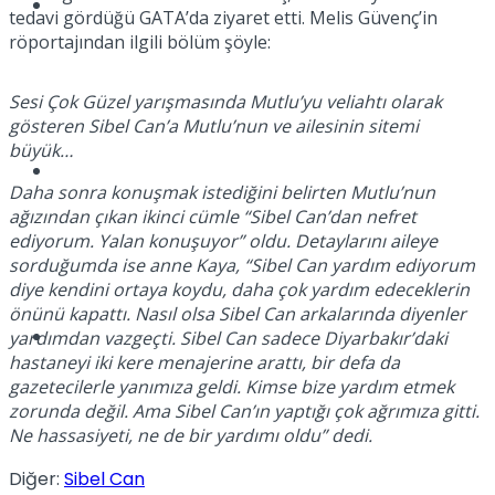
Müzik
tedavi gördüğü GATA’da ziyaret etti. Melis Güvenç’in
röportajından ilgili bölüm şöyle:
Sesi Çok Güzel yarışmasında Mutlu’yu veliahtı olarak
gösteren Sibel Can’a Mutlu’nun ve ailesinin sitemi
büyük…
Sinema
Daha sonra konuşmak istediğini belirten Mutlu’nun
ağızından çıkan ikinci cümle “Sibel Can’dan nefret
ediyorum. Yalan konuşuyor” oldu. Detaylarını aileye
sorduğumda ise anne Kaya, “Sibel Can yardım ediyorum
diye kendini ortaya koydu, daha çok yardım edeceklerin
önünü kapattı. Nasıl olsa Sibel Can arkalarında diyenler
Tatil
yardımdan vazgeçti. Sibel Can sadece Diyarbakır’daki
hastaneyi iki kere menajerine arattı, bir defa da
gazetecilerle yanımıza geldi. Kimse bize yardım etmek
zorunda değil. Ama Sibel Can’ın yaptığı çok ağrımıza gitti.
Ne hassasiyeti, ne de bir yardımı oldu” dedi.
Diğer:
Sibel Can