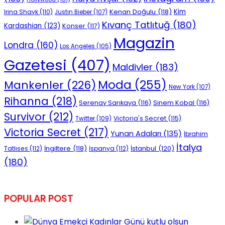
Kenan Doğulu
(118)
Kim
Irina Shayk
(110)
Justin Bieber
(107)
Kıvanç Tatlıtuğ
(180)
Kardashian
(123)
Konser
(117)
Magazin
Londra
(160)
Los Angeles
(105)
Gazetesi
(407)
Maldivler
(183)
Moda
(255)
Mankenler
(226)
New York
(107)
Rihanna
(218)
Serenay Sarıkaya
(116)
Sinem Kobal
(116)
Survivor
(212)
Victoria's Secret
(115)
Twitter
(109)
Victoria Secret
(217)
Yunan Adaları
(135)
İbrahim
İtalya
İngiltere
(118)
İstanbul
(120)
Tatlıses
(112)
İspanya
(112)
(180)
POPULAR POST