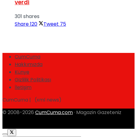
verdi
301 shares
Share
120
Tweet
75
CumCuma
Hakkımızda
Künye
Gizlilik Politikası
İletişim
CumCuma | (xml news)
© 2008-2026
CumCuma.com
· Magazin Gazeteniz