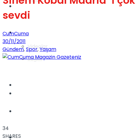
Sinem Kobal Madrid ‘i çok
Gündem
sevdi
Yaşam
CumCuma
30/11/2011
Videolar
Gündem
,
Spor
,
Yaşam
Sağlık
TV
Gündem
Kadınca
34
SHARES
Dünya