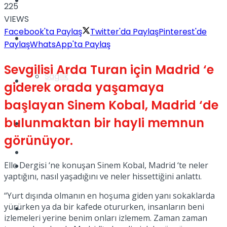
Yaşam
225
VIEWS
Facebook'ta Paylaş
Twitter'da Paylaş
Pinterest'de
Türkiye
Paylaş
WhatsApp'ta Paylaş
Sevgilisi Arda Turan için Madrid ‘e
Sağlık
Müzik
giderek orada yaşamaya
başlayan Sinem Kobal, Madrid ‘de
bulunmaktan bir hayli memnun
Sinema
görünüyor.
TV
Elle Dergisi ‘ne konuşan Sinem Kobal, Madrid ‘te neler
Tatil
yaptığını, nasıl yaşadığını ve neler hissettiğini anlattı.
“Yurt dışında olmanın en hoşuma giden yanı sokaklarda
yürürken ya da bir kafede otururken, insanların beni
Spor
izlemeleri yerine benim onları izlemem. Zaman zaman