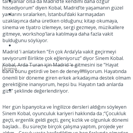
Kadınca
tanıyanlar olsa da Madrid’te kendimi daha özgür
hissediyorum” diyen Kobal, Madrid’te yaşamanın güzel
Podcast
yanlarını sıralarken, İstanbul’daki karmaşadan
uzaklaşınca daha üretken olduğunu; kitap okumaya,
sinema ve tiyatro izlemeye, sergi gezmeye, müzikallere
gitmeye, workshop’lara katılmaya daha fazla vakit
bulduğunu söylüyor.
Dünya
Madrid ‘i anlatırken “En çok Arda’yla vakit geçirmeyi
seviyorum! Birlikte çok eğleniyoruz” diyor Sinem Kobal.
Kobal, Arda Turan için Madrid ‘e gitmesini ise “Hayat
bana bunu getirdi ve ben de deneyimliyorum. Hayatında
önemli bir döneme giren erkek arkadaşıma destek olmam
gerektiğine inanıyorum, hepsi bu. Hayatın tadı anlarda
Türkiye
gizli” şeklinde değerlendiriyor.
No Result
Her gün İspanyolca ve İngilizce dersleri aldığını söyleyen
Sinem Kobal, oyunculuk kariyeri hakkında da ;“Çocukluk
View All Result
geçti, ergenlik geldi geçti, genç kızlık ve olgunluk dönemi
başladı… Bu süreçte birçok çalışma yaptım, projede yer
aldım… Çocuk yaşta keşfedildim ve ben farkında olmadan