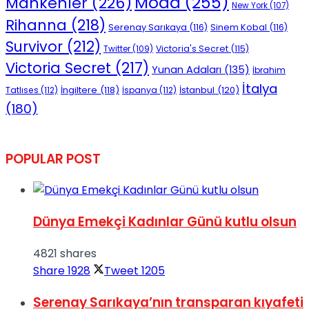
Moda
(255)
Mankenler
(226)
New York
(107)
Rihanna
(218)
Serenay Sarıkaya
(116)
Sinem Kobal
(116)
Survivor
(212)
Victoria's Secret
(115)
Twitter
(109)
Victoria Secret
(217)
Yunan Adaları
(135)
İbrahim
İtalya
İngiltere
(118)
İstanbul
(120)
Tatlıses
(112)
İspanya
(112)
(180)
POPULAR POST
Dünya Emekçi Kadınlar Günü kutlu olsun
4821 shares
Share
1928
Tweet
1205
Serenay Sarıkaya’nın transparan kıyafeti