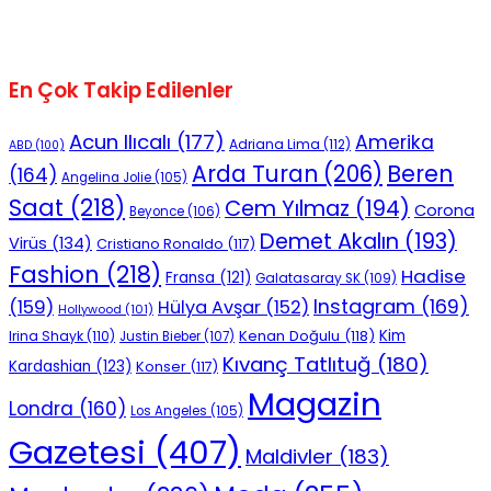
En Çok Takip Edilenler
Acun Ilıcalı
(177)
Amerika
Adriana Lima
(112)
ABD
(100)
Beren
Arda Turan
(206)
(164)
Angelina Jolie
(105)
Saat
(218)
Cem Yılmaz
(194)
Corona
Beyonce
(106)
Demet Akalın
(193)
Virüs
(134)
Cristiano Ronaldo
(117)
Fashion
(218)
Hadise
Fransa
(121)
Galatasaray SK
(109)
Instagram
(169)
(159)
Hülya Avşar
(152)
Hollywood
(101)
Kenan Doğulu
(118)
Kim
Irina Shayk
(110)
Justin Bieber
(107)
Kıvanç Tatlıtuğ
(180)
Kardashian
(123)
Konser
(117)
Magazin
Londra
(160)
Los Angeles
(105)
Gazetesi
(407)
Maldivler
(183)