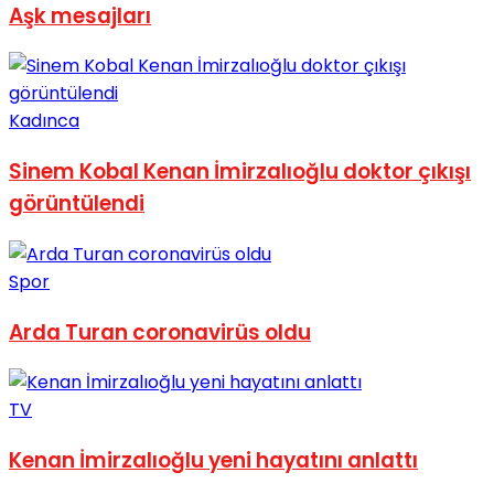
Aşk mesajları
No Result
Kadınca
Sinem Kobal Kenan İmirzalıoğlu doktor çıkışı
View All Result
görüntülendi
Spor
Arda Turan coronavirüs oldu
TV
Kenan İmirzalıoğlu yeni hayatını anlattı