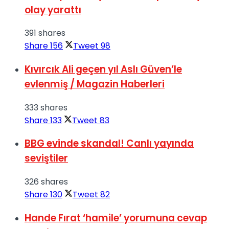
olay yarattı
391 shares
Share
156
Tweet
98
Kıvırcık Ali geçen yıl Aslı Güven’le
evlenmiş / Magazin Haberleri
333 shares
Share
133
Tweet
83
BBG evinde skandal! Canlı yayında
seviştiler
326 shares
Share
130
Tweet
82
Hande Fırat ‘hamile’ yorumuna cevap