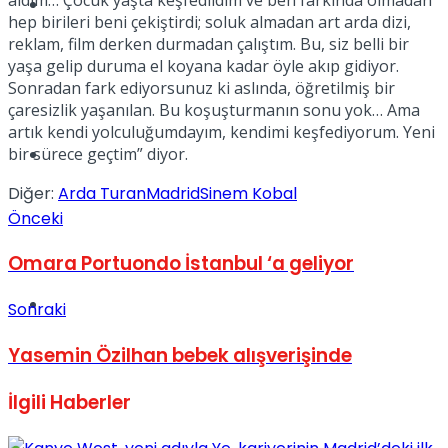
Müzik
hep birileri beni çekiştirdi; soluk almadan art arda dizi,
reklam, film derken durmadan çalıştım. Bu, siz belli bir
yaşa gelip duruma el koyana kadar öyle akıp gidiyor.
Sonradan fark ediyorsunuz ki aslında, öğretilmiş bir
çaresizlik yaşanılan. Bu koşuşturmanın sonu yok… Ama
artık kendi yolculuğumdayım, kendimi keşfediyorum. Yeni
bir sürece geçtim” diyor.
Sinema
Diğer:
Arda Turan
Madrid
Sinem Kobal
Önceki
Omara Portuondo İstanbul ‘a geliyor
Tatil
Sonraki
Yasemin Özilhan bebek alışverişinde
İlgili
Haberler