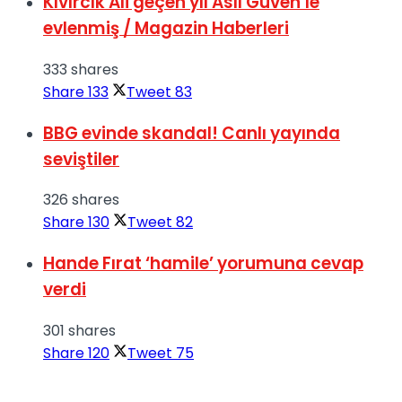
Kıvırcık Ali geçen yıl Aslı Güven’le
evlenmiş / Magazin Haberleri
333 shares
Share
133
Tweet
83
BBG evinde skandal! Canlı yayında
seviştiler
326 shares
Share
130
Tweet
82
Hande Fırat ‘hamile’ yorumuna cevap
verdi
301 shares
Share
120
Tweet
75