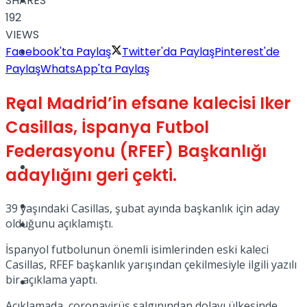
SHARES
Yaşam
192
VIEWS
Facebook'ta Paylaş
Twitter'da Paylaş
Pinterest'de
Türkiye
Paylaş
WhatsApp'ta Paylaş
Real Madrid’in efsane kalecisi Iker
Sağlık
Müzik
Casillas, İspanya Futbol
Federasyonu (RFEF) Başkanlığı
Sinema
adaylığını geri çekti.
TV
39 yaşındaki Casillas, şubat ayında başkanlık için aday
olduğunu açıklamıştı.
Tatil
İspanyol futbolunun önemli isimlerinden eski kaleci
Casillas, RFEF başkanlık yarışından çekilmesiyle ilgili yazılı
bir açıklama yaptı.
Spor
Açıklamada, coronavirüs salgınından dolayı ülkesinde