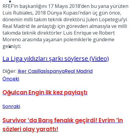
Müzik
RFEF’in başkanlığını 17 Mayıs 2018’den bu yana yürüten
Luis Rubiales, 2018 Dünya Kupası’ndan üç gün önce,
dönemin milli takım teknik direktörü Julen Lopetegui’yi
Real Madrid ile anlaştığı için görevden almasıyla ve milli
takımda teknik direktörler Luis Enrique ve Robert
Moreno arasında yaşanan polemiklerle gündeme
gelmişti.
Sinema
La Liga yıldızları şarkı söylerse (Video)
Diğer:
Iker Casillas
İspanya
Real Madrid
Önceki
Oğulcan Engin ilk kez paylaştı
Tatil
Sonraki
Survivor ‘da Barış fenalık geçirdi! Evrim ’in
sözleri olay yarattı!