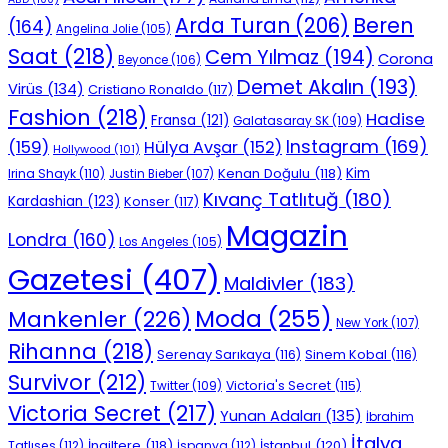
Beren
Arda Turan
(206)
(164)
Angelina Jolie
(105)
Saat
(218)
Cem Yılmaz
(194)
Corona
Beyonce
(106)
Demet Akalın
(193)
Virüs
(134)
Cristiano Ronaldo
(117)
Fashion
(218)
Hadise
Fransa
(121)
Galatasaray SK
(109)
Instagram
(169)
(159)
Hülya Avşar
(152)
Hollywood
(101)
Kenan Doğulu
(118)
Kim
Irina Shayk
(110)
Justin Bieber
(107)
Kıvanç Tatlıtuğ
(180)
Kardashian
(123)
Konser
(117)
Magazin
Londra
(160)
Los Angeles
(105)
Gazetesi
(407)
Maldivler
(183)
Moda
(255)
Mankenler
(226)
New York
(107)
Rihanna
(218)
Serenay Sarıkaya
(116)
Sinem Kobal
(116)
Survivor
(212)
Victoria's Secret
(115)
Twitter
(109)
Victoria Secret
(217)
Yunan Adaları
(135)
İbrahim
İtalya
İngiltere
(118)
İstanbul
(120)
Tatlıses
(112)
İspanya
(112)