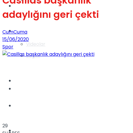
Casillas başkanlık
Gündem
adaylığını geri çekti
Yaşam
CumCuma
15/06/2020
Videolar
Spor
Sağlık
TV
Gündem
Kadınca
29
Dünya