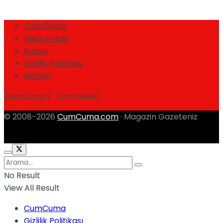
CumCuma
Hakkımızda
Künye
Gizlilik Politikası
İletişim
CumCuma | (xml news)
© 2008-2026
CumCuma.com
· Magazin Gazeteniz
No Result
View All Result
CumCuma
Gizlilik Politikası