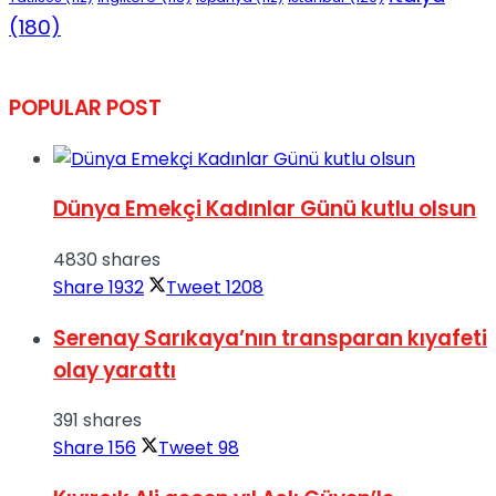
(180)
POPULAR POST
Dünya Emekçi Kadınlar Günü kutlu olsun
4830 shares
Share
1932
Tweet
1208
Serenay Sarıkaya’nın transparan kıyafeti
olay yarattı
391 shares
Share
156
Tweet
98