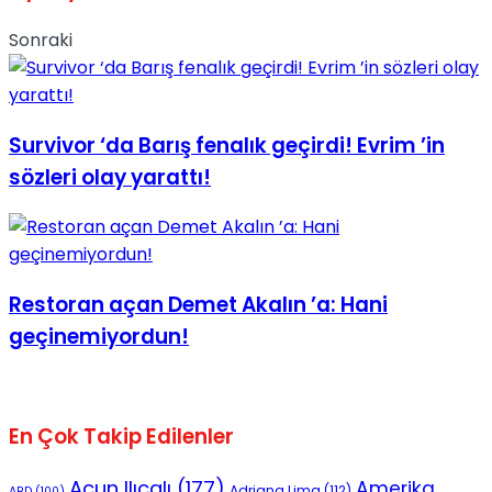
Sonraki
Survivor ‘da Barış fenalık geçirdi! Evrim ’in
sözleri olay yarattı!
Restoran açan Demet Akalın ’a: Hani
geçinemiyordun!
En Çok Takip Edilenler
Acun Ilıcalı
(177)
Amerika
Adriana Lima
(112)
ABD
(100)