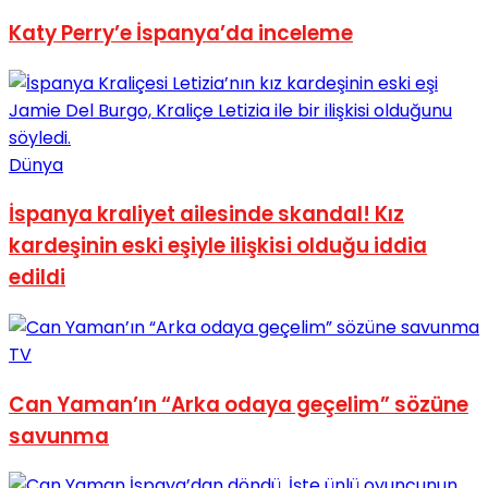
No Result
Katy Perry’e İspanya’da inceleme
Dünya
View All Result
İspanya kraliyet ailesinde skandal! Kız
kardeşinin eski eşiyle ilişkisi olduğu iddia
edildi
TV
Can Yaman’ın “Arka odaya geçelim” sözüne
savunma