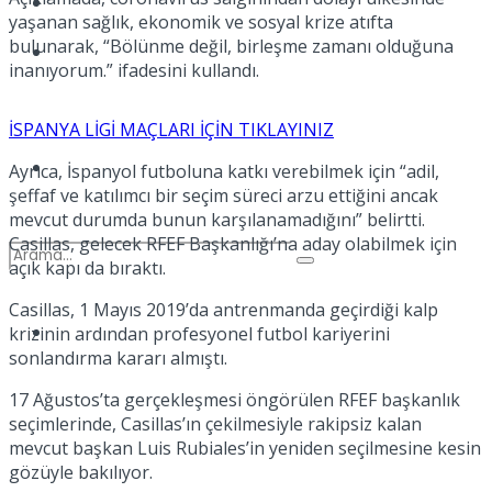
Kadınca
yaşanan sağlık, ekonomik ve sosyal krize atıfta
bulunarak, “Bölünme değil, birleşme zamanı olduğuna
Podcast
inanıyorum.” ifadesini kullandı.
İSPANYA LİGİ MAÇLARI İÇİN TIKLAYINIZ
Dünya
Ayrıca, İspanyol futboluna katkı verebilmek için “adil,
şeffaf ve katılımcı bir seçim süreci arzu ettiğini ancak
mevcut durumda bunun karşılanamadığını” belirtti.
Casillas, gelecek RFEF Başkanlığı’na aday olabilmek için
açık kapı da bıraktı.
Casillas, 1 Mayıs 2019’da antrenmanda geçirdiği kalp
Türkiye
krizinin ardından profesyonel futbol kariyerini
No Result
sonlandırma kararı almıştı.
17 Ağustos’ta gerçekleşmesi öngörülen RFEF başkanlık
seçimlerinde, Casillas’ın çekilmesiyle rakipsiz kalan
View All Result
mevcut başkan Luis Rubiales’in yeniden seçilmesine kesin
gözüyle bakılıyor.