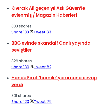
Kıvırcık Ali geçen yıl Aslı Güven’le
evlenmiş / Magazin Haberleri
333 shares
Share
133
Tweet
83
BBG evinde skandal! Canlı yayında
seviştiler
326 shares
Share
130
Tweet
82
Hande Fırat ‘hamile’ yorumuna cevap
verdi
301 shares
Share
120
Tweet
75