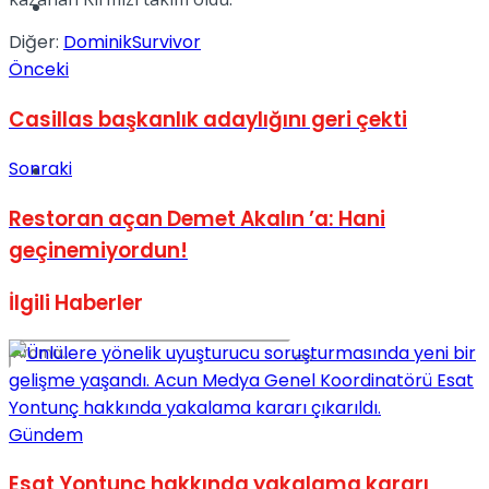
Spor
Diğer:
Dominik
Survivor
Önceki
Casillas başkanlık adaylığını geri çekti
Sonraki
Podcast
Restoran açan Demet Akalın ’a: Hani
geçinemiyordun!
İlgili
Haberler
Gündem
Esat Yontunç hakkında yakalama kararı