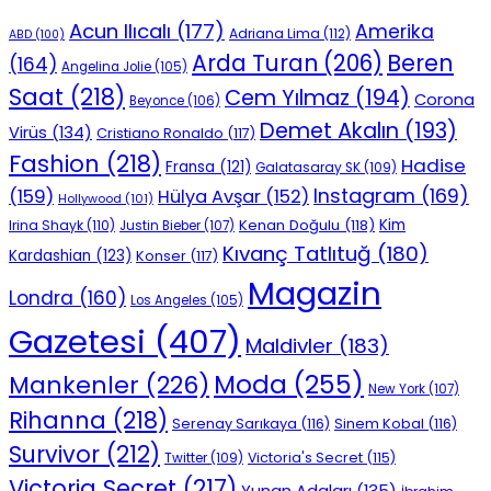
Acun Ilıcalı
(177)
Amerika
Adriana Lima
(112)
ABD
(100)
Beren
Arda Turan
(206)
(164)
Angelina Jolie
(105)
Saat
(218)
Cem Yılmaz
(194)
Corona
Beyonce
(106)
Demet Akalın
(193)
Virüs
(134)
Cristiano Ronaldo
(117)
Fashion
(218)
Hadise
Fransa
(121)
Galatasaray SK
(109)
Instagram
(169)
(159)
Hülya Avşar
(152)
Hollywood
(101)
Kenan Doğulu
(118)
Kim
Irina Shayk
(110)
Justin Bieber
(107)
Kıvanç Tatlıtuğ
(180)
Kardashian
(123)
Konser
(117)
Magazin
Londra
(160)
Los Angeles
(105)
Gazetesi
(407)
Maldivler
(183)
Moda
(255)
Mankenler
(226)
New York
(107)
Rihanna
(218)
Serenay Sarıkaya
(116)
Sinem Kobal
(116)
Survivor
(212)
Victoria's Secret
(115)
Twitter
(109)
Victoria Secret
(217)