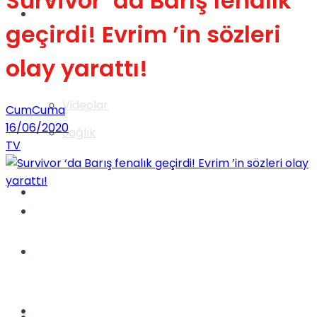
Survivor ‘da Barış fenalık
Gündem
geçirdi! Evrim ’in sözleri
olay yarattı!
Yaşam
Videolar
CumCuma
16/06/2020
Sağlık
TV
TV
Gündem
Kadınca
Dünya