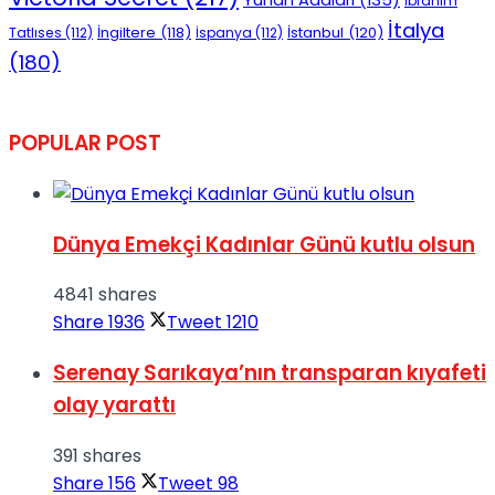
Yunan Adaları
(135)
İbrahim
İtalya
İngiltere
(118)
İstanbul
(120)
Tatlıses
(112)
İspanya
(112)
(180)
POPULAR POST
Dünya Emekçi Kadınlar Günü kutlu olsun
4841 shares
Share
1936
Tweet
1210
Serenay Sarıkaya’nın transparan kıyafeti
olay yarattı
391 shares
Share
156
Tweet
98