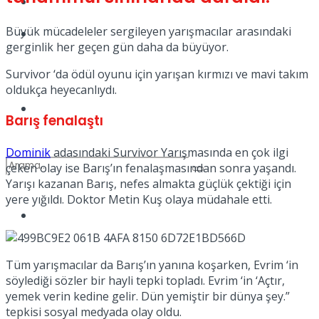
Kadınca
Büyük mücadeleler sergileyen yarışmacılar arasındaki
Podcast
gerginlik her geçen gün daha da büyüyor.
Survivor ‘da ödül oyunu için yarışan kırmızı ve mavi takım
oldukça heyecanlıydı.
Dünya
Barış fenalaştı
Dominik
adasındaki Survivor Yarışmasında en çok ilgi
çeken olay ise Barış’ın fenalaşmasından sonra yaşandı.
Yarışı kazanan Barış, nefes almakta güçlük çektiği için
yere yığıldı. Doktor Metin Kuş olaya müdahale etti.
Türkiye
No Result
Tüm yarışmacılar da Barış’ın yanına koşarken, Evrim ‘in
söylediği sözler bir hayli tepki topladı. Evrim ‘in ‘Açtır,
View All Result
yemek verin kedine gelir. Dün yemiştir bir dünya şey.”
tepkisi sosyal medyada olay oldu.