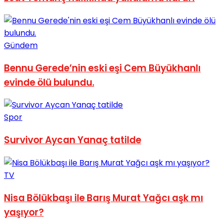
No Result
Gündem
Bennu Gerede’nin eski eşi Cem Büyükhanlı
evinde ölü bulundu.
View All Result
Spor
Survivor Aycan Yanaç tatilde
TV
Nisa Bölükbaşı ile Barış Murat Yağcı aşk mı
yaşıyor?