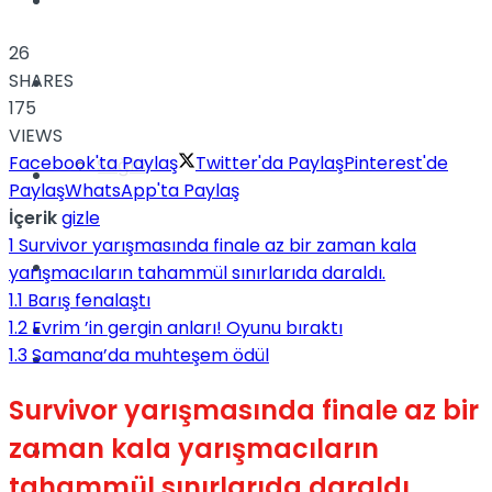
Yaşam
26
SHARES
Türkiye
175
VIEWS
Facebook'ta Paylaş
Twitter'da Paylaş
Pinterest'de
Sağlık
Müzik
Paylaş
WhatsApp'ta Paylaş
İçerik
gizle
1
Survivor yarışmasında finale az bir zaman kala
Sinema
yarışmacıların tahammül sınırlarıda daraldı.
1.1
Barış fenalaştı
1.2
Evrim ’in gergin anları! Oyunu bıraktı
TV
1.3
Samana’da muhteşem ödül
Tatil
Survivor yarışmasında finale az bir
zaman kala yarışmacıların
Spor
tahammül sınırlarıda daraldı.