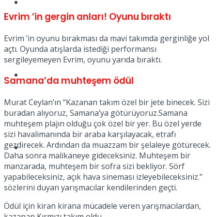
Müzik
Evrim ’in gergin anları! Oyunu bıraktı
Evrim ’in oyunu bırakması da mavi takımda gerginliğe yol
açtı. Oyunda atışlarda istediği performansı
sergileyemeyen Evrim, oyunu yarıda bıraktı.
Sinema
Samana’da muhteşem ödül
Murat Ceylan’ın “Kazanan takım özel bir jete binecek. Sizi
buradan alıyoruz, Samana’ya götürüyoruz.Samana
muhteşem plajın olduğu çok özel bir yer. Bu özel yerde
sizi havalimanında bir araba karşılayacak, etrafı
gezdirecek. Ardından da muazzam bir şelaleye götürecek.
Tatil
Daha sonra malikaneye gideceksiniz. Muhteşem bir
manzarada, muhteşem bir sofra sizi bekliyor. Sörf
yapabileceksiniz, açık hava sineması izleyebileceksiniz.”
sözlerini duyan yarışmacılar kendilerinden geçti.
Ödül için kiran kirana mücadele veren yarışmacılardan,
kazanan Kırmızı takım oldu.