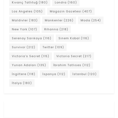
Kıvanç Tatlıtuğ
(180)
Londra
(160)
Los Angeles
(105)
Magazin Gazetesi
(407)
Maldivler
(183)
Mankenler
(226)
Moda
(254)
New York
(107)
Rihanna
(218)
Serenay Sarıkaya
(116)
Sinem Kobal
(116)
Survivor
(212)
Twitter
(109)
Victoria's Secret
(115)
Victoria Secret
(217)
Yunan Adaları
(135)
İbrahim Tatlıses
(112)
İngiltere
(118)
İspanya
(112)
İstanbul
(120)
İtalya
(180)