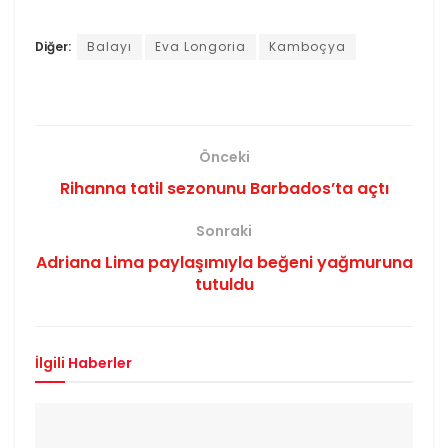
Diğer:
Balayı
Eva Longoria
Kamboçya
Önceki
Rihanna tatil sezonunu Barbados’ta açtı
Sonraki
Adriana Lima paylaşımıyla beğeni yağmuruna
tutuldu
İlgili
Haberler