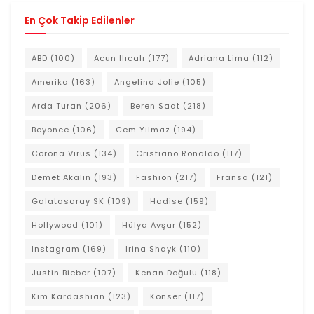
En Çok Takip Edilenler
ABD
(100)
Acun Ilıcalı
(177)
Adriana Lima
(112)
Amerika
(163)
Angelina Jolie
(105)
Arda Turan
(206)
Beren Saat
(218)
Beyonce
(106)
Cem Yılmaz
(194)
Corona Virüs
(134)
Cristiano Ronaldo
(117)
Demet Akalın
(193)
Fashion
(217)
Fransa
(121)
Galatasaray SK
(109)
Hadise
(159)
Hollywood
(101)
Hülya Avşar
(152)
Instagram
(169)
Irina Shayk
(110)
Justin Bieber
(107)
Kenan Doğulu
(118)
Kim Kardashian
(123)
Konser
(117)