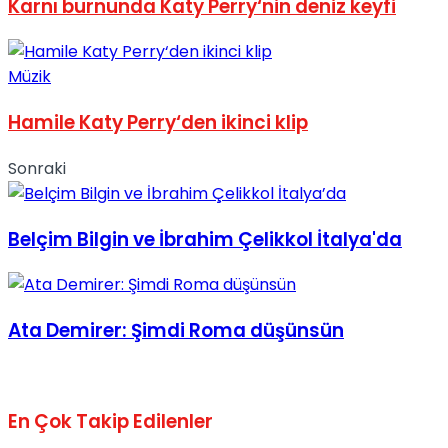
Karnı burnunda Katy Perry‘nin deniz keyfi
Müzik
Hamile Katy Perry‘den ikinci klip
Sonraki
Belçim Bilgin ve İbrahim Çelikkol İtalya'da
Ata Demirer: Şimdi Roma düşünsün
En Çok Takip Edilenler