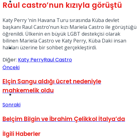
Müzik
Raul castro’nun kızıyla görüştü
Katy Perry ‘nin Havana Turu sırasında Küba devlet
başkanı Raul Castro’nun kızı Mariela Castro ile görüştüğü
öğrenildi. Ülkenin en büyük LGBT destekçisi olarak
bilinen Mariela Castro ve Katy Perry, Küba Daki insan
hakları üzerine bir sohbet gerçekleştirdi.
Sinema
Diğer:
Katy Perry
Raul Castro
Önceki
Elçin Sangu aldığı ücret nedeniyle
mahkemelik oldu
Tatil
Sonraki
Belçim Bilgin ve İbrahim Çelikkol İtalya’da
İlgili
Haberler