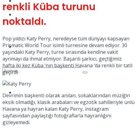
Kadınca
renkli Küba turunu
Podcast
noktaldı.
Pop yıldızı Katy Perry, neredeyse tüm dünyayı kapsayan
Prismatic World Tour isimli turnesine devam ediyor. 30
Dünya
yaşındaki Katy Perry, turne sırasında kendine vakit
ayrımayı da ihmal etmiyor. Başarılı şarkıcı, geçtiğimiz
hafta iki kez Küba ‘nın başkenti Havana ‘da renkli bir tatil
geçirdi.
Türkiye
Devrimin başkenti olarak anılan, sokaklarından müziğin
No Result
eksik olmadığı, klasik arabaları ve egzotik sahilleriyle ünlü
Havana ya hayran kalan Katy Perry, instagram
sayfasından paylaştığı fotoğraflarla hayranlığını
View All Result
gizleyemedi.