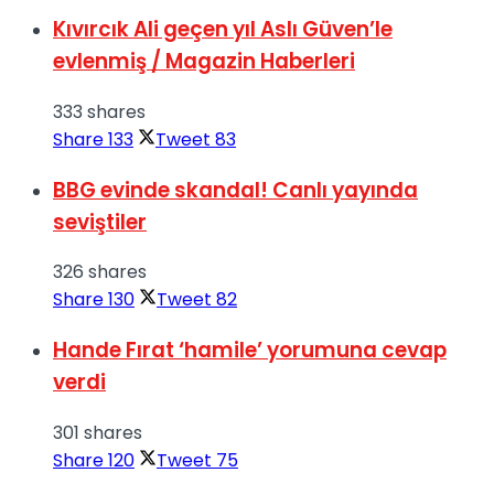
Kıvırcık Ali geçen yıl Aslı Güven’le
evlenmiş / Magazin Haberleri
333 shares
Share
133
Tweet
83
BBG evinde skandal! Canlı yayında
seviştiler
326 shares
Share
130
Tweet
82
Hande Fırat ‘hamile’ yorumuna cevap
verdi
301 shares
Share
120
Tweet
75