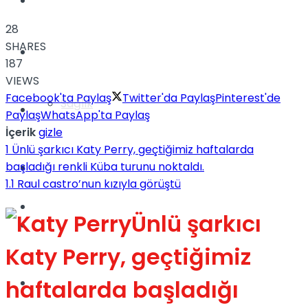
Yaşam
28
SHARES
Türkiye
187
VIEWS
Facebook'ta Paylaş
Twitter'da Paylaş
Pinterest'de
Sağlık
Müzik
Paylaş
WhatsApp'ta Paylaş
İçerik
gizle
1
Ünlü şarkıcı Katy Perry, geçtiğimiz haftalarda
başladığı renkli Küba turunu noktaldı.
Sinema
1.1
Raul castro’nun kızıyla görüştü
TV
Ünlü şarkıcı
Tatil
Katy Perry, geçtiğimiz
haftalarda başladığı
Spor