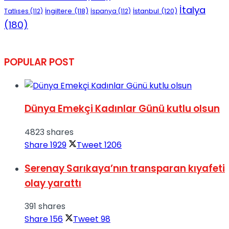
İtalya
İngiltere
(118)
İstanbul
(120)
Tatlıses
(112)
İspanya
(112)
(180)
POPULAR POST
Dünya Emekçi Kadınlar Günü kutlu olsun
4823 shares
Share
1929
Tweet
1206
Serenay Sarıkaya’nın transparan kıyafeti
olay yarattı
391 shares
Share
156
Tweet
98