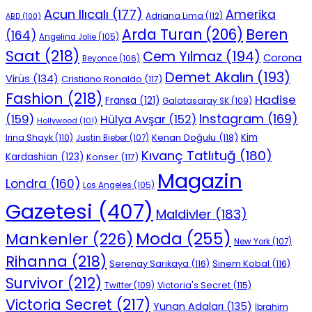
Acun Ilıcalı
(177)
Amerika
Adriana Lima
(112)
ABD
(100)
Beren
Arda Turan
(206)
(164)
Angelina Jolie
(105)
Saat
(218)
Cem Yılmaz
(194)
Corona
Beyonce
(106)
Demet Akalın
(193)
Virüs
(134)
Cristiano Ronaldo
(117)
Fashion
(218)
Hadise
Fransa
(121)
Galatasaray SK
(109)
Instagram
(169)
(159)
Hülya Avşar
(152)
Hollywood
(101)
Kenan Doğulu
(118)
Kim
Irina Shayk
(110)
Justin Bieber
(107)
Kıvanç Tatlıtuğ
(180)
Kardashian
(123)
Konser
(117)
Magazin
Londra
(160)
Los Angeles
(105)
Gazetesi
(407)
Maldivler
(183)
Moda
(255)
Mankenler
(226)
New York
(107)
Rihanna
(218)
Serenay Sarıkaya
(116)
Sinem Kobal
(116)
Survivor
(212)
Victoria's Secret
(115)
Twitter
(109)
Victoria Secret
(217)
Yunan Adaları
(135)
İbrahim