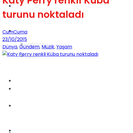
Katy Perry renkli Küba
Gündem
turunu noktaladı
Yaşam
CumCuma
23/10/2015
Videolar
Dünya
,
Gündem
,
Müzik
,
Yaşam
Sağlık
TV
Gündem
Kadınca
Dünya