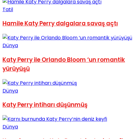
No Result
Tatil
Hamile Katy Perry dalgalara savaş açtı
Dünya
View All Result
Katy Perry ile Orlando Bloom ‘un romantik
yürüyüşü
Dünya
Katy Perry intiharı düşünmüş
Dünya