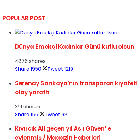
POPULAR POST
Dünya Emekçi Kadınlar Günü kutlu olsun
4876 shares
Share
1950
Tweet
1219
Serenay Sarıkaya’nın transparan kıyafeti
olay yarattı
391 shares
Share
156
Tweet
98
Kıvırcık Ali geçen yıl Aslı Güven’le
evlenmiş / Magazin Haberleri