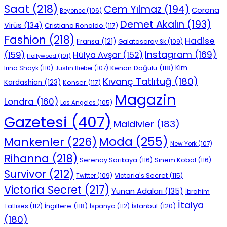
Saat
(218)
Cem Yılmaz
(194)
Corona
Beyonce
(106)
Demet Akalın
(193)
Virüs
(134)
Cristiano Ronaldo
(117)
Fashion
(218)
Hadise
Fransa
(121)
Galatasaray Sk
(109)
Instagram
(169)
(159)
Hülya Avşar
(152)
Hollywood
(101)
Kenan Doğulu
(118)
Kim
Irina Shayk
(110)
Justin Bieber
(107)
Kıvanç Tatlıtuğ
(180)
Kardashian
(123)
Konser
(117)
Magazin
Londra
(160)
Los Angeles
(105)
Gazetesi
(407)
Maldivler
(183)
Moda
(255)
Mankenler
(226)
New York
(107)
Rihanna
(218)
Serenay Sarıkaya
(116)
Sinem Kobal
(116)
Survivor
(212)
Victoria's Secret
(115)
Twitter
(109)
Victoria Secret
(217)
Yunan Adaları
(135)
İbrahim
İtalya
İngiltere
(118)
İstanbul
(120)
Tatlıses
(112)
İspanya
(112)
(180)