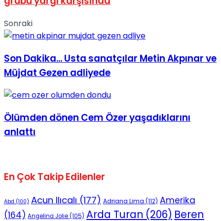
grubu yargı karşısında
Sonraki
Son Dakika... Usta sanatçılar Metin Akpınar ve
Müjdat Gezen adliyede
Ölümden dönen Cem Özer yaşadıklarını
anlattı
En Çok Takip Edilenler
Acun Ilıcalı
(177)
Amerika
Adriana Lima
(112)
Abd
(100)
Beren
Arda Turan
(206)
(164)
Angelina Jolie
(105)