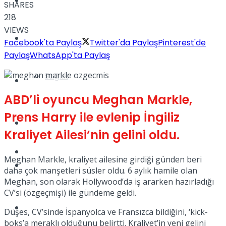
Yaşam
SHARES
218
VIEWS
Türkiye
Facebook'ta Paylaş
Twitter'da Paylaş
Pinterest'de
Paylaş
WhatsApp'ta Paylaş
Sağlık
Müzik
ABD’li oyuncu Meghan Markle,
Prens Harry ile evlenip İngiliz
Sinema
Kraliyet Ailesi’nin gelini oldu.
TV
Meghan Markle, kraliyet ailesine girdiği günden beri
Tatil
daha çok manşetleri süsler oldu. 6 aylık hamile olan
Meghan, son olarak Hollywood’da iş ararken hazırladığı
CV’si (özgeçmişi) ile gündeme geldi.
Spor
Düşes, CV’sinde İspanyolca ve Fransızca bildiğini, ‘kick-
boks’a meraklı olduğunu belirtti. Kraliyet’in yeni gelini