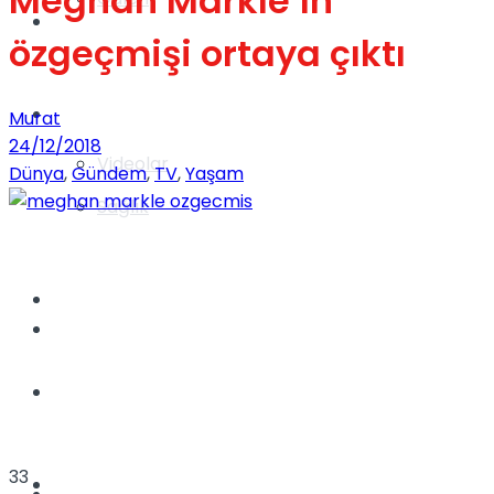
Meghan Markle’ın
Gündem
özgeçmişi ortaya çıktı
Yaşam
Murat
24/12/2018
Videolar
Dünya
,
Gündem
,
TV
,
Yaşam
Sağlık
TV
Gündem
Kadınca
33
Dünya