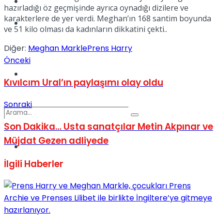
Kadınca
hazırladığı öz geçmişinde ayrıca oynadığı dizilere ve
karakterlere de yer verdi. Meghan’ın 168 santim boyunda
Podcast
ve 51 kilo olması da kadınların dikkatini çekti..
Diğer:
Meghan Markle
Prens Harry
Önceki
Dünya
Kıvılcım Ural’ın paylaşımı olay oldu
Sonraki
Son Dakika… Usta sanatçılar Metin Akpınar ve
Müjdat Gezen adliyede
Türkiye
No Result
İlgili
Haberler
View All Result