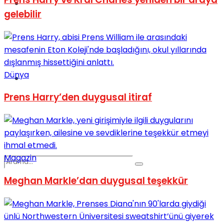
Spor
gelebilir
Dünya
Podcast
Prens Harry’den duygusal itiraf
Magazin
Meghan Markle’dan duygusal teşekkür