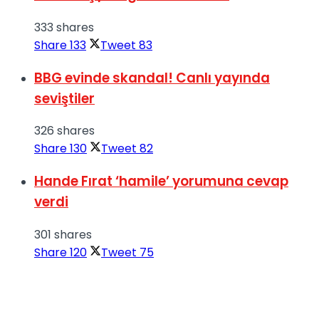
333 shares
Share
133
Tweet
83
BBG evinde skandal! Canlı yayında
seviştiler
326 shares
Share
130
Tweet
82
Hande Fırat ‘hamile’ yorumuna cevap
verdi
301 shares
Share
120
Tweet
75