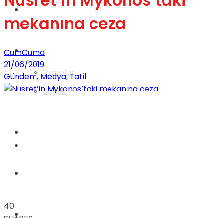
Nusret’in Mykonos’taki
Gündem
mekanına ceza
Yaşam
CumCuma
21/06/2019
Videolar
Gündem
,
Medya
,
Tatil
Sağlık
TV
Gündem
Kadınca
40
Dünya