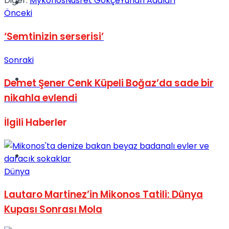
Diğer:
Mykonos
Nusret Gökçe
Yunan Adaları
Müzik
Önceki
‘Semtinizin serserisi’
Sonraki
Sinema
Demet Şener Cenk Küpeli Boğaz’da sade bir
nikahla evlendi
İlgili
Haberler
Tatil
Dünya
Lautaro Martinez’in Mikonos Tatili: Dünya
Kupası Sonrası Mola