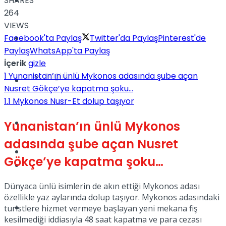
SHARES
Yaşam
264
VIEWS
Facebook'ta Paylaş
Twitter'da Paylaş
Pinterest'de
Türkiye
Paylaş
WhatsApp'ta Paylaş
İçerik
gizle
1
Yunanistan’ın ünlü Mykonos adasında şube açan
Sağlık
Müzik
Nusret Gökçe’ye kapatma şoku…
1.1
Mykonos Nusr-Et dolup taşıyor
Sinema
Yunanistan’ın ünlü Mykonos
adasında şube açan Nusret
TV
Gökçe’ye kapatma şoku…
Tatil
Dünyaca ünlü isimlerin de akın ettiği Mykonos adası
özellikle yaz aylarında dolup taşıyor. Mykonos adasındaki
Spor
turistlere hizmet vermeye başlayan yeni mekana fiş
kesilmediği iddiasıyla 48 saat kapatma ve para cezası