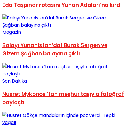
Eda Taşpınar rotasını Yunan Adaları’na kırdı
No Result
Magazin
Balayı Yunanistan’da! Burak Sergen ve
View All Result
Gizem Şağban balayına çıktı
Son Dakika
Nusret Mykonos ‘tan meşhur taşıyla fotoğraf
paylaştı