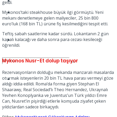
Kadınca
geldi.
Mykonos’taki steakhouse büyük ilgi görmüştü. Yeni
Podcast
mekanı denetlemeye gelen maliyeciler, 25 bin 800
euro’luk (168 bin TL) ürüne fiş kesilmediğini tespit etti.
Teftiş sabah saatlerine kadar sürdü. Lokantanın 2 gün
kapalı kalacağı ve daha sonra para cezası kesileceği
Dünya
öğrenildi.
Mykonos Nusr-Et dolup taşıyor
Rezervasyonların dolduğu mekanda manzaralı masalarda
oturmak isteyenlerin 20 bin TL hava parası vermeyi göze
Türkiye
No Result
aldığı iddia edildi. Roma’da forma giyen Stephan El
Shaarawy, Real Sociedad’lı Theo Hernandez, Ukraynalı
Yevhen Konoplyanka ve Juventus’un Türk yıldızı Emre
Can, Nusret’in pişirdiği etlerle komşuda ziyafet çeken
View All Result
yıldızlardan sadece birkaçıydı.