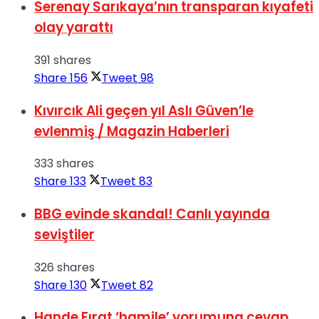
Serenay Sarıkaya’nın transparan kıyafeti
olay yarattı
391 shares
Share
156
Tweet
98
Kıvırcık Ali geçen yıl Aslı Güven’le
evlenmiş / Magazin Haberleri
333 shares
Share
133
Tweet
83
BBG evinde skandal! Canlı yayında
seviştiler
326 shares
Share
130
Tweet
82
Hande Fırat ‘hamile’ yorumuna cevap