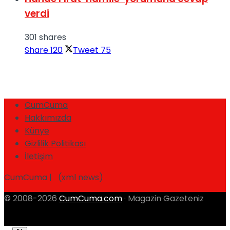
verdi
301 shares
Share
120
Tweet
75
CumCuma
Hakkımızda
Künye
Gizlilik Politikası
İletişim
CumCuma | (xml news)
© 2008-2026
CumCuma.com
· Magazin Gazeteniz