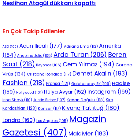
Neslihan Atagül dükkanı kapattı
En Çok Takip Edilenler
Acun Ilıcalı
(177)
Amerika
Adriana Lima
(112)
ABD
(100)
Beren
Arda Turan
(206)
(164)
Angelina Jolie
(105)
Saat
(218)
Cem Yılmaz
(194)
Corona
Beyonce
(106)
Demet Akalın
(193)
Virüs
(134)
Cristiano Ronaldo
(117)
Fashion
(218)
Hadise
Fransa
(121)
Galatasaray SK
(109)
Instagram
(169)
(159)
Hülya Avşar
(152)
Hollywood
(101)
Kenan Doğulu
(118)
Kim
Irina Shayk
(110)
Justin Bieber
(107)
Kıvanç Tatlıtuğ
(180)
Kardashian
(123)
Konser
(117)
Magazin
Londra
(160)
Los Angeles
(105)
Gazetesi
(407)
Maldivler
(183)