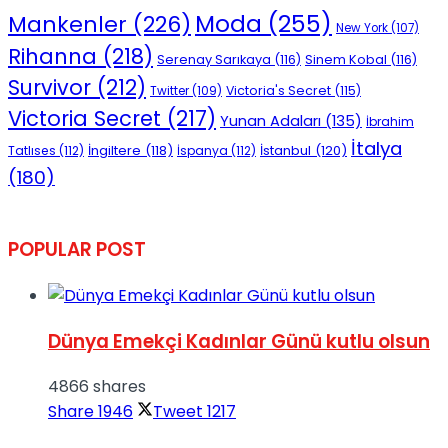
Moda
(255)
Mankenler
(226)
New York
(107)
Rihanna
(218)
Serenay Sarıkaya
(116)
Sinem Kobal
(116)
Survivor
(212)
Victoria's Secret
(115)
Twitter
(109)
Victoria Secret
(217)
Yunan Adaları
(135)
İbrahim
İtalya
İngiltere
(118)
İstanbul
(120)
Tatlıses
(112)
İspanya
(112)
(180)
POPULAR POST
Dünya Emekçi Kadınlar Günü kutlu olsun
4866 shares
Share
1946
Tweet
1217