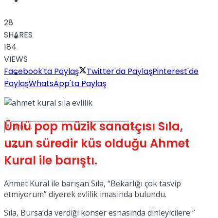
Türkiye
28
SHARES
Podcast
184
VIEWS
Facebook'ta Paylaş
Twitter'da Paylaş
Pinterest'de
Müzik
Paylaş
WhatsApp'ta Paylaş
Ünlü pop müzik sanatçısı Sıla,
uzun süredir küs olduğu Ahmet
Sinema
Kural ile barıştı.
No Result
Ahmet Kural ile barışan Sıla, “Bekarlığı çok tasvip
etmiyorum” diyerek evlilik imasında bulundu.
View All Result
Sıla, Bursa’da verdiği konser esnasında dinleyicilere ”