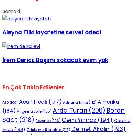
Sonraki
Aleyna Tilki kıyafetine servet ödedi
İrem Derici: Başımı sokacak evim yok
En Çok Takip Edilenler
Acun Ilıcalı
(177)
Amerika
Adriana Lima
(112)
ABD
(100)
Beren
Arda Turan
(206)
(164)
Angelina Jolie
(105)
Saat
(218)
Cem Yılmaz
(194)
Corona
Beyonce
(106)
Demet Akalın
(193)
Virüs
(134)
Cristiano Ronaldo
(117)