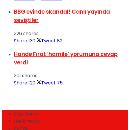
BBG evinde skandal! Canlı yayında
seviştiler
326 shares
Share
130
Tweet
82
Hande Fırat ‘hamile’ yorumuna cevap
verdi
301 shares
Share
120
Tweet
75
CumCuma
Hakkımızda
Künye