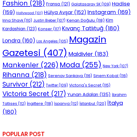
Fashion
(218)
Hadise
Fransa
(121)
Galatasaray SK
(109)
Instagram
(169)
(159)
Hülya Avşar
(152)
Hollywood
(101)
Kenan Doğulu
(118)
Kim
Irina Shayk
(110)
Justin Bieber
(107)
Kıvanç Tatlıtuğ
(180)
Kardashian
(123)
Konser
(117)
Magazin
Londra
(160)
Los Angeles
(105)
Gazetesi
(407)
Maldivler
(183)
Moda
(255)
Mankenler
(226)
New York
(107)
Rihanna
(218)
Serenay Sarıkaya
(116)
Sinem Kobal
(116)
Survivor
(212)
Victoria's Secret
(115)
Twitter
(109)
Victoria Secret
(217)
Yunan Adaları
(135)
İbrahim
İtalya
İngiltere
(118)
İstanbul
(120)
Tatlıses
(112)
İspanya
(112)
(180)
POPULAR POST