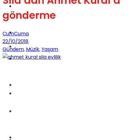
Sıla’dan Ahmet Kural’a
Dünya
gönderme
Türkiye
CumCuma
22/10/2018
Kadınca
Gündem
,
Müzik
,
Yaşam
Müzik
Sinema
Dünya
Tatil
Spor