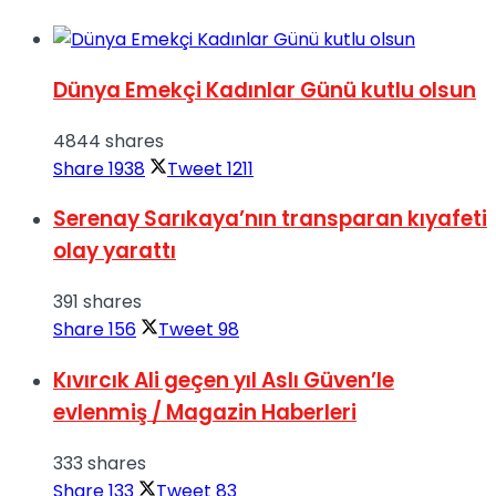
Dünya Emekçi Kadınlar Günü kutlu olsun
4844 shares
Share
1938
Tweet
1211
Serenay Sarıkaya’nın transparan kıyafeti
olay yarattı
391 shares
Share
156
Tweet
98
Kıvırcık Ali geçen yıl Aslı Güven’le
evlenmiş / Magazin Haberleri
333 shares
Share
133
Tweet
83