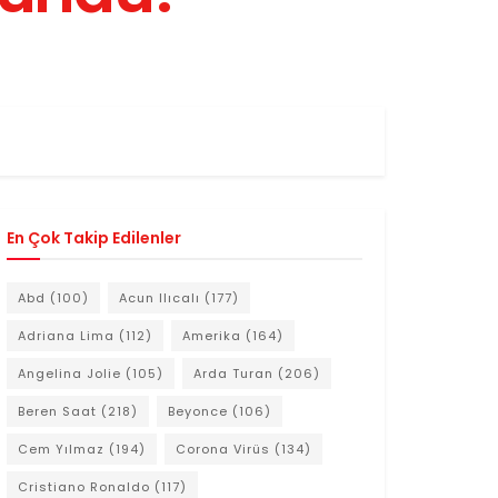
En Çok Takip Edilenler
Abd
(100)
Acun Ilıcalı
(177)
Adriana Lima
(112)
Amerika
(164)
Angelina Jolie
(105)
Arda Turan
(206)
Beren Saat
(218)
Beyonce
(106)
Cem Yılmaz
(194)
Corona Virüs
(134)
Cristiano Ronaldo
(117)