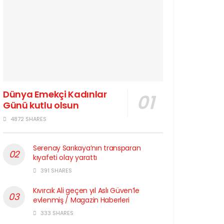
Dünya Emekçi Kadınlar
Günü kutlu olsun
4872 SHARES
Serenay Sarıkaya’nın transparan
kıyafeti olay yarattı
391 SHARES
Kıvırcık Ali geçen yıl Aslı Güven’le
evlenmiş / Magazin Haberleri
333 SHARES