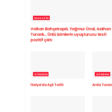
MAGAZIN
Volkan Bahçekapılı, Yağmur Ünal, Aslıhan
Turanlı… Ünlü isimlerin uyuşturucu testi
pozitif çıktı
GÜNDEM
GÜNDEM
İtalya’da Aşk Tatili
Arda Turan’