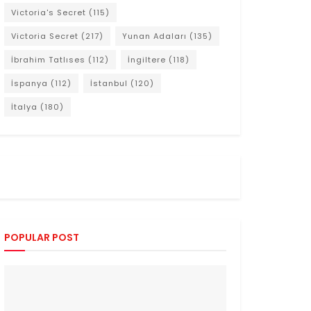
Victoria's Secret
(115)
Victoria Secret
(217)
Yunan Adaları
(135)
İbrahim Tatlıses
(112)
İngiltere
(118)
İspanya
(112)
İstanbul
(120)
İtalya
(180)
POPULAR POST