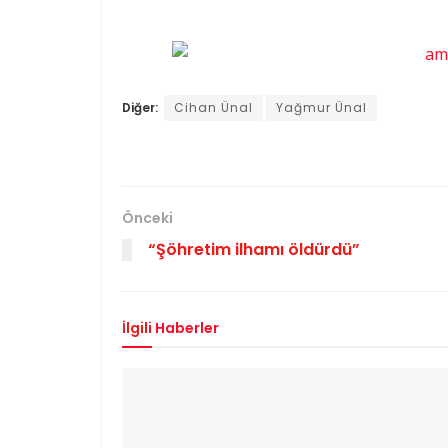
Diğer:
Cihan Ünal
Yağmur Ünal
Önceki
“Şöhretim ilhamı öldürdü”
İlgili
Haberler