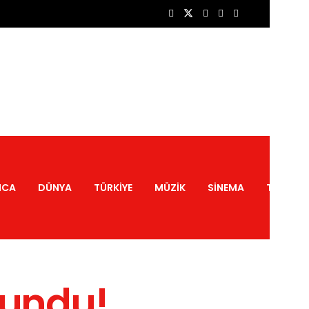
NCA
DÜNYA
TÜRKIYE
MÜZIK
SINEMA
TATIL
yundu!