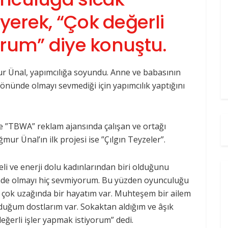
erek, “Çok değerli
orum” diye konuştu.
ur Ünal, yapımcılığa soyundu. Anne ve babasının
önünde olmayı sevmediği için yapımcılık yaptığını
e ”TBWA” reklam ajansında çalışan ve ortağı
r Ünal’ın ilk projesi ise ”Çılgın Teyzeler”.
i ve enerji dolu kadınlarından biri olduğunu
nde olmayı hiç sevmiyorum. Bu yüzden oyunculuğu
n çok uzağında bir hayatım var. Muhteşem bir ailem
duğum dostlarım var. Sokaktan aldığım ve âşık
ğerli işler yapmak istiyorum” dedi.