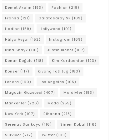
Demet Akalın
(193)
Fashion
(218)
Fransa
(121)
Galatasaray Sk
(109)
Hadise
(159)
Hollywood
(101)
Hülya Avşar
(152)
Instagram
(169)
Irina Shayk
(110)
Justin Bieber
(107)
Kenan Doğulu
(118)
Kim Kardashian
(123)
Konser
(117)
Kıvanç Tatlıtuğ
(180)
Londra
(160)
Los Angeles
(105)
Magazin Gazetesi
(407)
Maldivler
(183)
Mankenler
(226)
Moda
(255)
New York
(107)
Rihanna
(218)
Serenay Sarıkaya
(116)
Sinem Kobal
(116)
Survivor
(212)
Twitter
(109)