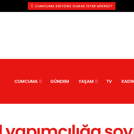
CUMCUMA EDITÖRÜ OLMAK İSTER MISINIZ?
CUMCUMA
GÜNDEM
YAŞAM
TV
KADI
 yapımcılığa so