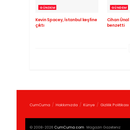
GÜNDEM
GÜNDEM
Kevin Spacey, İstanbul keşfine
Cihan Ünal 
çıktı
benzetti
CumCuma
Hakkımızda
Künye
Gizlilik Politikası
© 2008-2026
CumCuma.com
· Magazin Gazeteniz