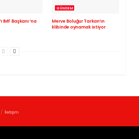
GÜNDEM
‘ı IMF Başkanı ‘na
Merve Boluğur Tarkan’ın
klibinde oynamak istiyor
İletişim