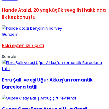
No Result
Hande Ataizi, 20 yaş küçük sevgilisi hakkında
ilk kez konuştu
Gündem
View All Result
Eski eşten izin çıktı
Sonraki
Ebru Şallı ve eşi Uğur Akkuş'un romantik
Barcelona tatili