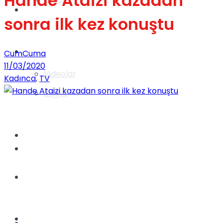
Hande Ataizi kazadan
Gündem
sonra ilk kez konuştu
Yaşam
CumCuma
11/03/2020
Videolar
Kadınca
,
TV
Sağlık
TV
Gündem
Kadınca
Dünya