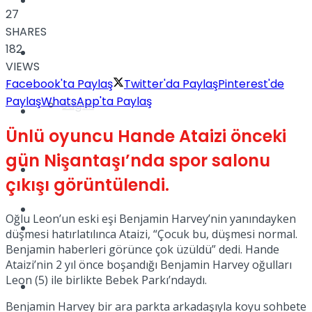
Yaşam
27
SHARES
182
Türkiye
VIEWS
Facebook'ta Paylaş
Twitter'da Paylaş
Pinterest'de
Paylaş
WhatsApp'ta Paylaş
Sağlık
Müzik
Ünlü oyuncu Hande Ataizi önceki
gün Nişantaşı’nda spor salonu
Sinema
çıkışı görüntülendi.
TV
Oğlu Leon’un eski eşi Benjamin Harvey’nin yanındayken
Tatil
düşmesi hatırlatılınca Ataizi, “Çocuk bu, düşmesi normal.
Benjamin haberleri görünce çok üzüldü” dedi. Hande
Ataizi’nin 2 yıl önce boşandığı Benjamin Harvey oğulları
Leon (5) ile birlikte Bebek Parkı’ndaydı.
Spor
Benjamin Harvey bir ara parkta arkadaşıyla koyu sohbete