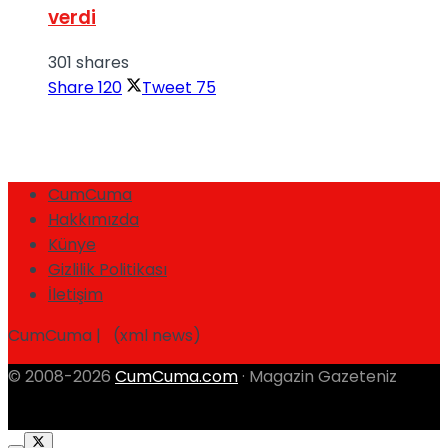
verdi
301 shares
Share
120
Tweet
75
CumCuma
Hakkımızda
Künye
Gizlilik Politikası
İletişim
CumCuma | (xml news)
© 2008-2026
CumCuma.com
· Magazin Gazeteniz