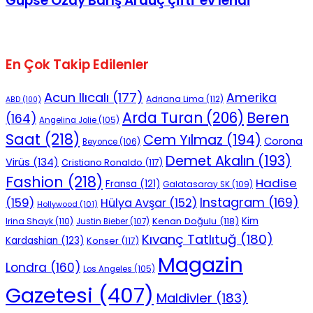
Gupse Özay Barış Arduç çifti 'ev'lendi
En Çok Takip Edilenler
Acun Ilıcalı
(177)
Amerika
Adriana Lima
(112)
ABD
(100)
Beren
Arda Turan
(206)
(164)
Angelina Jolie
(105)
Saat
(218)
Cem Yılmaz
(194)
Corona
Beyonce
(106)
Demet Akalın
(193)
Virüs
(134)
Cristiano Ronaldo
(117)
Fashion
(218)
Hadise
Fransa
(121)
Galatasaray SK
(109)
Instagram
(169)
(159)
Hülya Avşar
(152)
Hollywood
(101)
Kenan Doğulu
(118)
Kim
Irina Shayk
(110)
Justin Bieber
(107)
Kıvanç Tatlıtuğ
(180)
Kardashian
(123)
Konser
(117)
Magazin
Londra
(160)
Los Angeles
(105)
Gazetesi
(407)
Maldivler
(183)