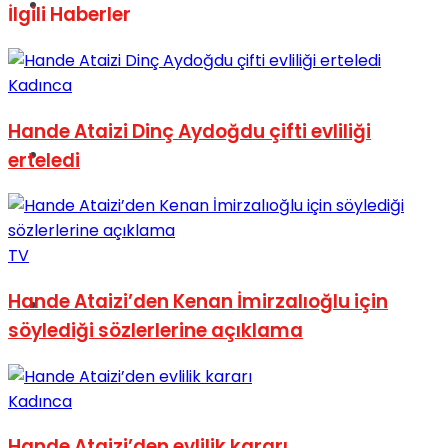
Müzik
İlgili
Haberler
Kadınca
Hande Ataizi Dinç Aydoğdu çifti evliliği
Sinema
erteledi
TV
Hande Ataizi’den Kenan İmirzalıoğlu için
Tatil
söylediği sözlerlerine açıklama
Kadınca
Hande Ataizi’den evlilik kararı