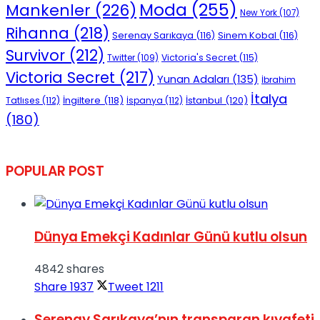
Moda
(255)
Mankenler
(226)
New York
(107)
Rihanna
(218)
Serenay Sarıkaya
(116)
Sinem Kobal
(116)
Survivor
(212)
Victoria's Secret
(115)
Twitter
(109)
Victoria Secret
(217)
Yunan Adaları
(135)
İbrahim
İtalya
İngiltere
(118)
İstanbul
(120)
Tatlıses
(112)
İspanya
(112)
(180)
POPULAR POST
Dünya Emekçi Kadınlar Günü kutlu olsun
4842 shares
Share
1937
Tweet
1211
Serenay Sarıkaya’nın transparan kıyafeti