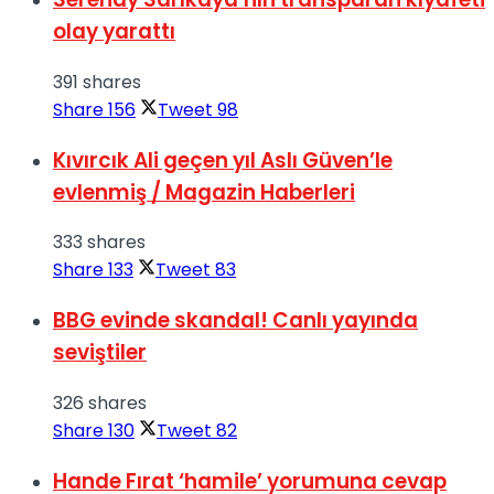
olay yarattı
391 shares
Share
156
Tweet
98
Kıvırcık Ali geçen yıl Aslı Güven’le
evlenmiş / Magazin Haberleri
333 shares
Share
133
Tweet
83
BBG evinde skandal! Canlı yayında
seviştiler
326 shares
Share
130
Tweet
82
Hande Fırat ‘hamile’ yorumuna cevap