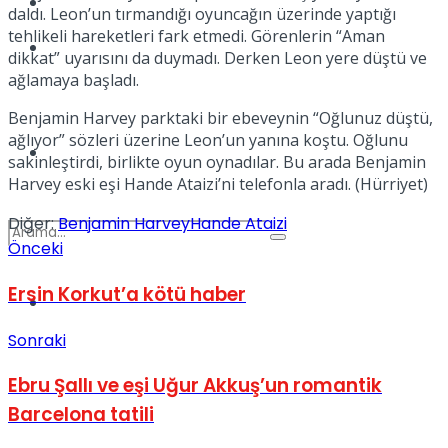
Kadınca
daldı. Leon’un tırmandığı oyuncağın üzerinde yaptığı
tehlikeli hareketleri fark etmedi. Görenlerin “Aman
Podcast
dikkat” uyarısını da duymadı. Derken Leon yere düştü ve
ağlamaya başladı.
Benjamin Harvey parktaki bir ebeveynin “Oğlunuz düştü,
ağlıyor” sözleri üzerine Leon’un yanına koştu. Oğlunu
Dünya
sakinleştirdi, birlikte oyun oynadılar. Bu arada Benjamin
Harvey eski eşi Hande Ataizi’ni telefonla aradı. (Hürriyet)
Diğer:
Benjamin Harvey
Hande Ataizi
Önceki
Ersin Korkut’a kötü haber
Türkiye
No Result
Sonraki
Ebru Şallı ve eşi Uğur Akkuş’un romantik
View All Result
Barcelona tatili