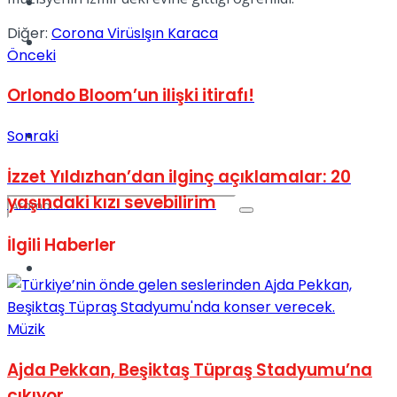
Kadınca
Diğer:
Corona Virüs
Işın Karaca
Podcast
Önceki
Orlondo Bloom’un ilişki itirafı!
Dünya
Sonraki
İzzet Yıldızhan’dan ilginç açıklamalar: 20
yaşındaki kızı sevebilirim
İlgili
Haberler
Türkiye
No Result
Müzik
View All Result
Ajda Pekkan, Beşiktaş Tüpraş Stadyumu’na
çıkıyor