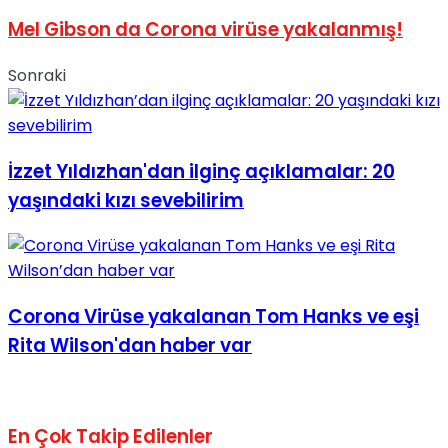
No Result
Mel Gibson da Corona virüse yakalanmış!
Sonraki
İzzet Yıldızhan'dan ilginç açıklamalar: 20
View All Result
yaşındaki kızı sevebilirim
Corona Virüse yakalanan Tom Hanks ve eşi
Rita Wilson'dan haber var
En Çok Takip Edilenler