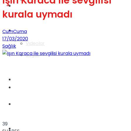
Işın Karaca ile sevgilisi
Gündem
kurala uymadı
Yaşam
CumCuma
17/03/2020
Videolar
Sağlık
Sağlık
TV
Gündem
Kadınca
39
Dünya