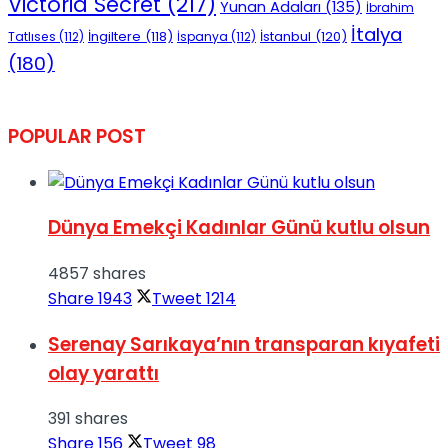
Victoria Secret
(217)
Yunan Adaları
(135)
İbrahim
İtalya
İngiltere
(118)
İstanbul
(120)
Tatlıses
(112)
İspanya
(112)
(180)
POPULAR POST
Dünya Emekçi Kadınlar Günü kutlu olsun
4857 shares
Share
1943
Tweet
1214
Serenay Sarıkaya’nın transparan kıyafeti
olay yarattı
391 shares
Share
156
Tweet
98