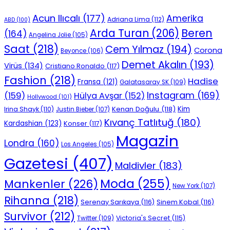
Acun Ilıcalı
(177)
Amerika
Adriana Lima
(112)
ABD
(100)
Beren
Arda Turan
(206)
(164)
Angelina Jolie
(105)
Saat
(218)
Cem Yılmaz
(194)
Corona
Beyonce
(106)
Demet Akalın
(193)
Virüs
(134)
Cristiano Ronaldo
(117)
Fashion
(218)
Hadise
Fransa
(121)
Galatasaray SK
(109)
Instagram
(169)
(159)
Hülya Avşar
(152)
Hollywood
(101)
Kenan Doğulu
(118)
Kim
Irina Shayk
(110)
Justin Bieber
(107)
Kıvanç Tatlıtuğ
(180)
Kardashian
(123)
Konser
(117)
Magazin
Londra
(160)
Los Angeles
(105)
Gazetesi
(407)
Maldivler
(183)
Moda
(255)
Mankenler
(226)
New York
(107)
Rihanna
(218)
Serenay Sarıkaya
(116)
Sinem Kobal
(116)
Survivor
(212)
Victoria's Secret
(115)
Twitter
(109)