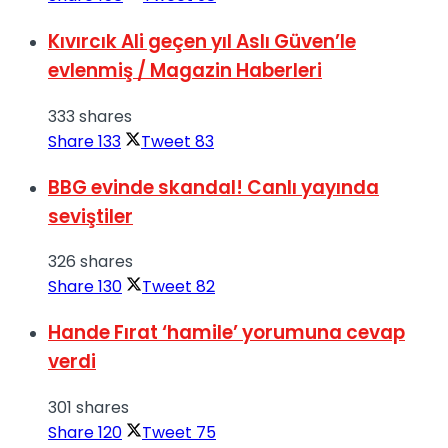
Kıvırcık Ali geçen yıl Aslı Güven’le
evlenmiş / Magazin Haberleri
333 shares
Share
133
Tweet
83
BBG evinde skandal! Canlı yayında
seviştiler
326 shares
Share
130
Tweet
82
Hande Fırat ‘hamile’ yorumuna cevap
verdi
301 shares
Share
120
Tweet
75