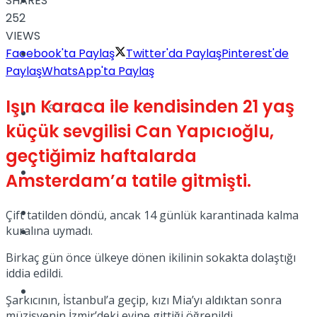
SHARES
Yaşam
252
VIEWS
Facebook'ta Paylaş
Twitter'da Paylaş
Pinterest'de
Türkiye
Paylaş
WhatsApp'ta Paylaş
Işın Karaca ile kendisinden 21 yaş
Sağlık
Müzik
küçük sevgilisi Can Yapıcıoğlu,
geçtiğimiz haftalarda
Sinema
Amsterdam’a tatile gitmişti.
TV
Çift tatilden döndü, ancak 14 günlük karantinada kalma
kuralına uymadı.
Tatil
Birkaç gün önce ülkeye dönen ikilinin sokakta dolaştığı
iddia edildi.
Spor
Şarkıcının, İstanbul’a geçip, kızı Mia’yı aldıktan sonra
müzisyenin İzmir’deki evine gittiği öğrenildi.