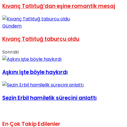
Kıvanç Tatlıtuğ’dan eşine romantik mesaj
No Result
Gündem
Kıvanç Tatlıtuğ taburcu oldu
View All Result
Sonraki
Aşkını işte böyle haykırdı
Sezin Erbil hamilelik sürecini anlattı
En Çok Takip Edilenler