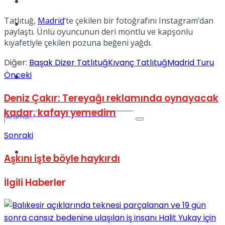
Kadınca
Tatlıtuğ,
Madrid
‘te çekilen bir fotoğrafını Instagram’dan
Podcast
paylaştı. Ünlü oyuncunun deri montlu ve kapşonlu
kıyafetiyle çekilen pozuna beğeni yağdı.
Diğer:
Başak Dizer Tatlıtuğ
Kıvanç Tatlıtuğ
Madrid Turu
Önceki
Dünya
Deniz Çakır: Tereyağı reklamında oynayacak
kadar, kafayı yemedim
Sonraki
Türkiye
Aşkını işte böyle haykırdı
No Result
İlgili
Haberler
View All Result