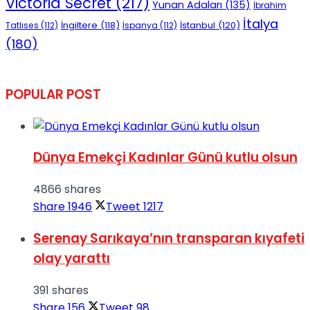
Victoria Secret
(217)
Yunan Adaları
(135)
İbrahim
İtalya
İngiltere
(118)
İstanbul
(120)
Tatlıses
(112)
İspanya
(112)
(180)
POPULAR POST
Dünya Emekçi Kadınlar Günü kutlu olsun
4866 shares
Share
1946
Tweet
1217
Serenay Sarıkaya’nın transparan kıyafeti
olay yarattı
391 shares
Share
156
Tweet
98