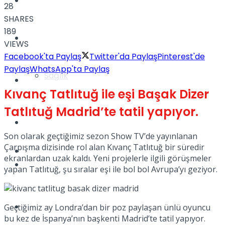
Yaşam
28
SHARES
189
Türkiye
VIEWS
Facebook'ta Paylaş
Twitter'da Paylaş
Pinterest'de
Paylaş
WhatsApp'ta Paylaş
Sağlık
Müzik
Kıvanç Tatlıtuğ ile eşi Başak Dizer
Tatlıtuğ Madrid’te tatil yapıyor.
Sinema
Son olarak geçtiğimiz sezon Show TV’de yayınlanan
Çarpışma dizisinde rol alan Kıvanç Tatlıtuğ bir süredir
TV
ekranlardan uzak kaldı. Yeni projelerle ilgili görüşmeler
Tatil
yapan Tatlıtuğ, şu sıralar eşi ile bol bol Avrupa’yı geziyor.
Spor
Geçtiğimiz ay Londra’dan bir poz paylaşan ünlü oyuncu
bu kez de İspanya’nın başkenti Madrid’te tatil yapıyor.