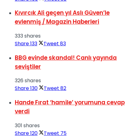
Kıvırcık Ali geçen yıl Aslı Güven’le
evlenmiş / Magazin Haberleri
333 shares
Share
133
Tweet
83
BBG evinde skandal! Canlı yayında
seviştiler
326 shares
Share
130
Tweet
82
Hande Fırat ‘hamile’ yorumuna cevap
verdi
301 shares
Share
120
Tweet
75