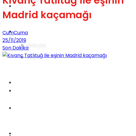
Kıvanç Tatlıtuğ ile eşinin
Gündem
Madrid kaçamağı
Yaşam
CumCuma
25/11/2019
Videolar
Son Dakika
Sağlık
TV
Gündem
Kadınca
Dünya