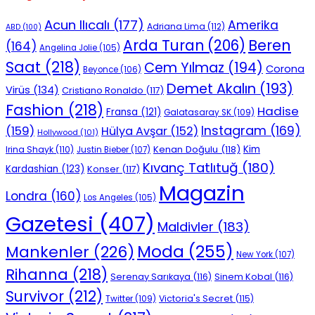
Acun Ilıcalı
(177)
Amerika
Adriana Lima
(112)
ABD
(100)
Beren
Arda Turan
(206)
(164)
Angelina Jolie
(105)
Saat
(218)
Cem Yılmaz
(194)
Corona
Beyonce
(106)
Demet Akalın
(193)
Virüs
(134)
Cristiano Ronaldo
(117)
Fashion
(218)
Hadise
Fransa
(121)
Galatasaray SK
(109)
Instagram
(169)
(159)
Hülya Avşar
(152)
Hollywood
(101)
Kenan Doğulu
(118)
Kim
Irina Shayk
(110)
Justin Bieber
(107)
Kıvanç Tatlıtuğ
(180)
Kardashian
(123)
Konser
(117)
Magazin
Londra
(160)
Los Angeles
(105)
Gazetesi
(407)
Maldivler
(183)
Moda
(255)
Mankenler
(226)
New York
(107)
Rihanna
(218)
Serenay Sarıkaya
(116)
Sinem Kobal
(116)
Survivor
(212)
Victoria's Secret
(115)
Twitter
(109)