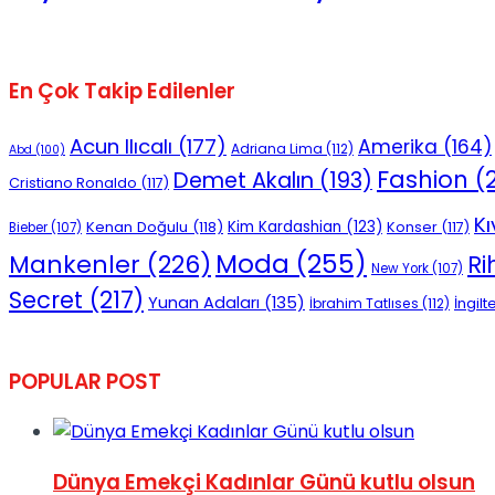
No Result
En Çok Takip Edilenler
Acun Ilıcalı
(177)
Amerika
(164)
Adriana Lima
(112)
Abd
(100)
Fashion
(2
Demet Akalın
(193)
Cristiano Ronaldo
(117)
View All Result
Kı
Kenan Doğulu
(118)
Kim Kardashian
(123)
Konser
(117)
Bieber
(107)
Moda
(255)
Mankenler
(226)
R
New York
(107)
Secret
(217)
Yunan Adaları
(135)
İngilt
İbrahim Tatlıses
(112)
POPULAR POST
Dünya Emekçi Kadınlar Günü kutlu olsun