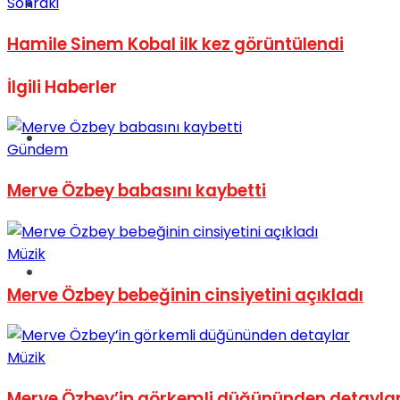
Sonraki
Müzik
Hamile Sinem Kobal ilk kez görüntülendi
İlgili
Haberler
Sinema
Gündem
Merve Özbey babasını kaybetti
Müzik
Tatil
Merve Özbey bebeğinin cinsiyetini açıkladı
Müzik
Merve Özbey’in görkemli düğününden detayla