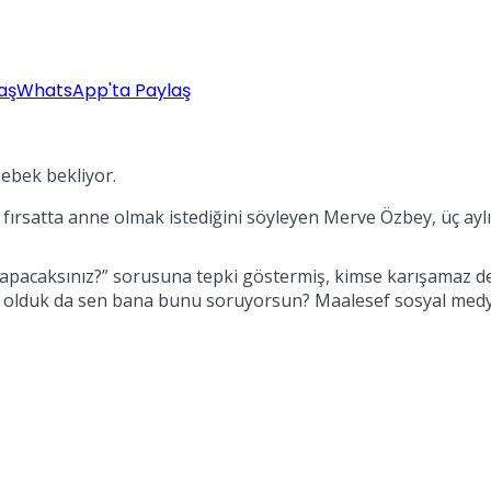
aş
WhatsApp'ta Paylaş
ebek bekliyor.
r fırsatta anne olmak istediğini söyleyen Merve Özbey, üç aylı
pacaksınız?” sorusuna tepki göstermiş, kimse karışamaz dem
i olduk da sen bana bunu soruyorsun? Maalesef sosyal medya