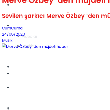
Merve Özbey ‘den müjdeli
Gündem
Sevilen şarkıcı Merve Özbey ‘den müj
Yaşam
CumCuma
24/08/2020
Videolar
Müzik
Sağlık
TV
Gündem
Kadınca
Dünya