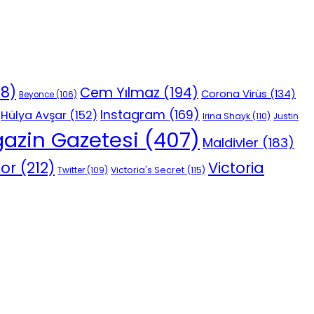
18)
Cem Yılmaz
(194)
Corona Virüs
(134)
Beyonce
(106)
Instagram
(169)
Hülya Avşar
(152)
Irina Shayk
(110)
Justin
azin Gazetesi
(407)
Maldivler
(183)
vor
(212)
Victoria
Victoria's Secret
(115)
Twitter
(109)