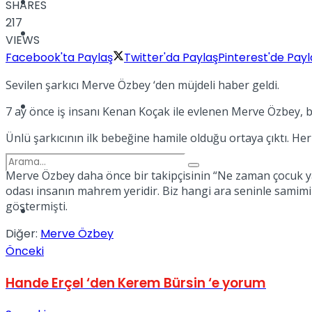
Kadınca
SHARES
217
Podcast
VIEWS
Facebook'ta Paylaş
Twitter'da Paylaş
Pinterest'de Payl
Sevilen şarkıcı Merve Özbey ‘den müjdeli haber geldi.
Dünya
7 ay önce iş insanı Kenan Koçak ile evlenen Merve Özbey, b
Ünlü şarkıcının ilk bebeğine hamile olduğu ortaya çıktı. He
Merve Özbey daha önce bir takipçisinin “Ne zaman çocuk ya
odası insanın mahrem yeridir. Biz hangi ara seninle samim
göstermişti.
Türkiye
No Result
Diğer:
Merve Özbey
Önceki
View All Result
Hande Erçel ‘den Kerem Bürsin ‘e yorum