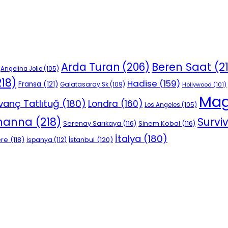
Beren Saat
(2
Arda Turan
(206)
Angelina Jolie
(105)
18)
Hadise
(159)
Fransa
(121)
Galatasaray Sk
(109)
Hollywood
(101)
Mag
vanç Tatlıtuğ
(180)
Londra
(160)
Los Angeles
(105)
ihanna
(218)
Survi
Serenay Sarıkaya
(116)
Sinem Kobal
(116)
İtalya
(180)
ere
(118)
İstanbul
(120)
İspanya
(112)