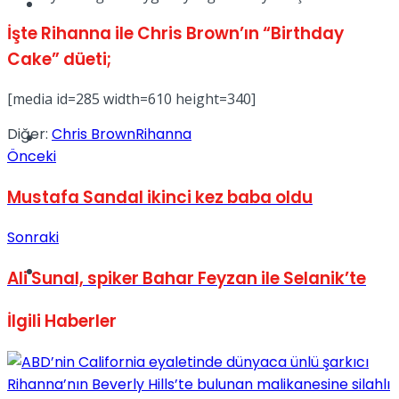
Müzik
İşte Rihanna ile Chris Brown’ın “Birthday
Cake” düeti;
[media id=285 width=610 height=340]
Diğer:
Chris Brown
Rihanna
Sinema
Önceki
Mustafa Sandal ikinci kez baba oldu
Sonraki
Tatil
Ali Sunal, spiker Bahar Feyzan ile Selanik’te
İlgili
Haberler