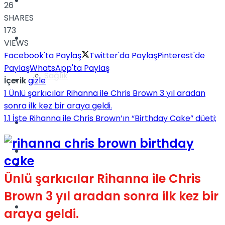
Yaşam
26
SHARES
173
Türkiye
VIEWS
Facebook'ta Paylaş
Twitter'da Paylaş
Pinterest'de
Paylaş
WhatsApp'ta Paylaş
Sağlık
Müzik
İçerik
gizle
1
Ünlü şarkıcılar Rihanna ile Chris Brown 3 yıl aradan
sonra ilk kez bir araya geldi.
1.1
İşte Rihanna ile Chris Brown’ın “Birthday Cake” düeti;
Sinema
TV
Tatil
Ünlü şarkıcılar Rihanna ile Chris
Brown 3 yıl aradan sonra ilk kez bir
Spor
araya geldi.