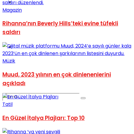
Spor
Magazin
Rihanna’nın Beverly Hills’teki evine tüfekli
saldırı
Podcast
Müzik
Muud, 2023 yılının en çok dinlenenlerini
açıkladı
Tatil
En Güzel İtalya Plajları: Top 10