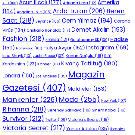
Acun Ilıcalı
(177)
Amerika
Adriana Lima
(112)
ABD
(100)
Beren
Arda Turan
(206)
(164)
Angelina Jolie
(105)
Saat
(218)
Cem Yılmaz
(194)
Corona
Beyonce
(106)
Demet Akalın
(193)
Virüs
(134)
Cristiano Ronaldo
(117)
Fashion
(218)
Hadise
Fransa
(121)
Galatasaray SK
(109)
Instagram
(169)
(159)
Hülya Avşar
(152)
Hollywood
(101)
Kenan Doğulu
(118)
Kim
Irina Shayk
(110)
Justin Bieber
(107)
Kıvanç Tatlıtuğ
(180)
Kardashian
(123)
Konser
(117)
Magazin
Londra
(160)
Los Angeles
(105)
Gazetesi
(407)
Maldivler
(183)
Moda
(255)
Mankenler
(226)
New York
(107)
Rihanna
(218)
Serenay Sarıkaya
(116)
Sinem Kobal
(116)
Survivor
(212)
Victoria's Secret
(115)
Twitter
(109)
Victoria Secret
(217)
Yunan Adaları
(135)
İbrahim