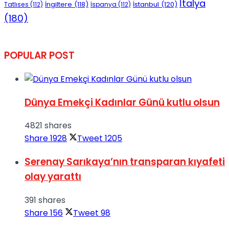
İtalya
İngiltere
(118)
İstanbul
(120)
Tatlıses
(112)
İspanya
(112)
(180)
POPULAR POST
Dünya Emekçi Kadınlar Günü kutlu olsun
4821 shares
Share
1928
Tweet
1205
Serenay Sarıkaya’nın transparan kıyafeti
olay yarattı
391 shares
Share
156
Tweet
98