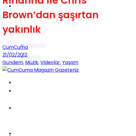
Rihanna ile Chris
Gündem
Brown’dan şaşırtan
yakınlık
Yaşam
Videolar
CumCuma
21/02/2012
Sağlık
Gündem
,
Müzik
,
Videolar
,
Yaşam
TV
Gündem
Kadınca
Dünya