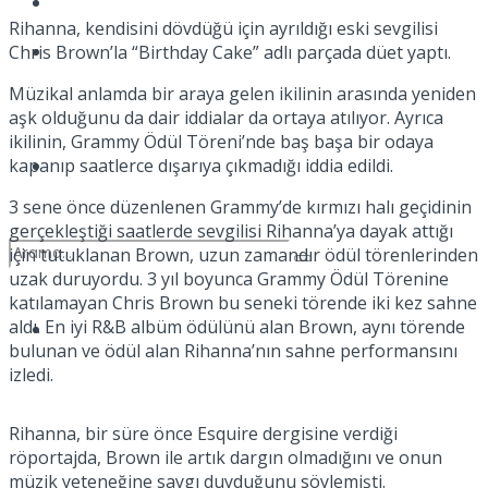
Kadınca
Rihanna, kendisini dövdüğü için ayrıldığı eski sevgilisi
Podcast
Chris Brown’la “Birthday Cake” adlı parçada düet yaptı.
Müzikal anlamda bir araya gelen ikilinin arasında yeniden
aşk olduğunu da dair iddialar da ortaya atılıyor. Ayrıca
ikilinin, Grammy Ödül Töreni’nde baş başa bir odaya
kapanıp saatlerce dışarıya çıkmadığı iddia edildi.
Dünya
3 sene önce düzenlenen Grammy’de kırmızı halı geçidinin
gerçekleştiği saatlerde sevgilisi Rihanna’ya dayak attığı
için tutuklanan Brown, uzun zamandır ödül törenlerinden
uzak duruyordu. 3 yıl boyunca Grammy Ödül Törenine
katılamayan Chris Brown bu seneki törende iki kez sahne
aldı. En iyi R&B albüm ödülünü alan Brown, aynı törende
Türkiye
No Result
bulunan ve ödül alan Rihanna’nın sahne performansını
izledi.
Rihanna, bir süre önce Esquire dergisine verdiği
View All Result
röportajda, Brown ile artık dargın olmadığını ve onun
müzik yeteneğine saygı duyduğunu söylemişti.