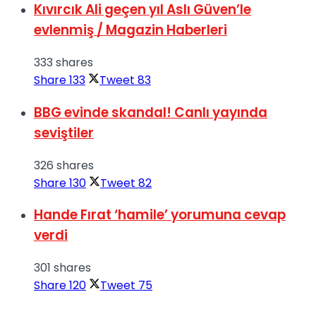
Kıvırcık Ali geçen yıl Aslı Güven’le
evlenmiş / Magazin Haberleri
333 shares
Share
133
Tweet
83
BBG evinde skandal! Canlı yayında
seviştiler
326 shares
Share
130
Tweet
82
Hande Fırat ‘hamile’ yorumuna cevap
verdi
301 shares
Share
120
Tweet
75