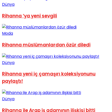
Dünya
No Result
Rihanna ‘ya yeni sevgili
Moda
View All Result
Rihanna müslümanlardan özür diledi
Dünya
Rihanna yeni iç çamaşırı koleksiyonunu
paylaştı!
Dünya
Rihanna ile Arap iş adamının ilişkisi bitti