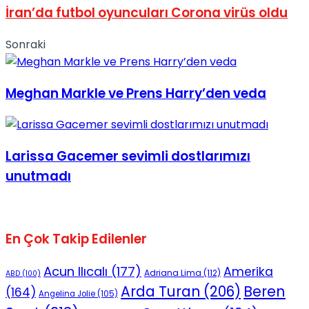
İran’da futbol oyuncuları Corona virüs oldu
No Result
Sonraki
Meghan Markle ve Prens Harry’den veda
View All Result
Larissa Gacemer sevimli dostlarımızı
unutmadı
En Çok Takip Edilenler
Acun Ilıcalı
(177)
Amerika
Adriana Lima
(112)
ABD
(100)
Beren
Arda Turan
(206)
(164)
Angelina Jolie
(105)