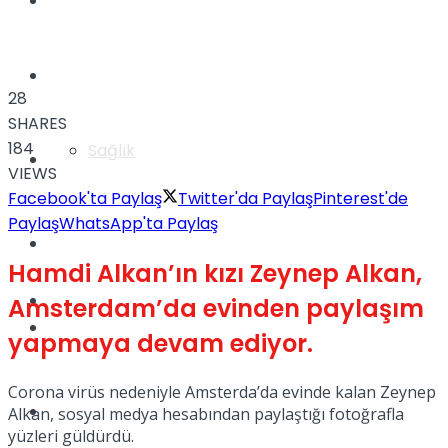
Yaşam
Türkiye
28
SHARES
184
Sağlık
Müzik
VIEWS
Facebook'ta Paylaş
Twitter'da Paylaş
Pinterest'de
Paylaş
WhatsApp'ta Paylaş
Sinema
Hamdi Alkan’ın kızı Zeynep Alkan,
TV
Amsterdam’da evinden paylaşım
Tatil
yapmaya devam ediyor.
Corona virüs nedeniyle Amsterda’da evinde kalan Zeynep
Spor
Alkan, sosyal medya hesabından paylaştığı fotoğrafla
yüzleri güldürdü.