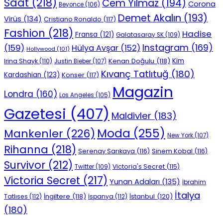
Saat
(218)
Cem Yılmaz
(194)
Corona
Beyonce
(106)
Demet Akalın
(193)
Virüs
(134)
Cristiano Ronaldo
(117)
Fashion
(218)
Hadise
Fransa
(121)
Galatasaray SK
(109)
Instagram
(169)
(159)
Hülya Avşar
(152)
Hollywood
(101)
Kenan Doğulu
(118)
Kim
Irina Shayk
(110)
Justin Bieber
(107)
Kıvanç Tatlıtuğ
(180)
Kardashian
(123)
Konser
(117)
Magazin
Londra
(160)
Los Angeles
(105)
Gazetesi
(407)
Maldivler
(183)
Moda
(255)
Mankenler
(226)
New York
(107)
Rihanna
(218)
Serenay Sarıkaya
(116)
Sinem Kobal
(116)
Survivor
(212)
Victoria's Secret
(115)
Twitter
(109)
Victoria Secret
(217)
Yunan Adaları
(135)
İbrahim
İtalya
İngiltere
(118)
İstanbul
(120)
Tatlıses
(112)
İspanya
(112)
(180)