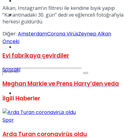
Kadınca
Alkan, Instagram’ın filtresi ile kendine bıyık yapıp
Podcast
“Karantinadaki 30. gün” dedi ve eğlenceli fotoğrafıyla
herkesi güldürdü.
Diğer:
Amsterdam
Corona Virüs
Zeynep Alkan
Önceki
Dünya
Evi fabrikaya çevirdiler
Sonraki
Meghan Markle ve Prens Harry’den veda
Türkiye
No Result
İlgili
Haberler
Spor
View All Result
Arda Turan coronavirüs oldu