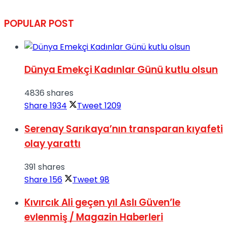
POPULAR POST
Dünya Emekçi Kadınlar Günü kutlu olsun
4836 shares
Share
1934
Tweet
1209
Serenay Sarıkaya’nın transparan kıyafeti
olay yarattı
391 shares
Share
156
Tweet
98
Kıvırcık Ali geçen yıl Aslı Güven’le
evlenmiş / Magazin Haberleri