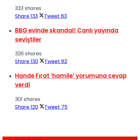
333 shares
Share
133
Tweet
83
BBG evinde skandal! Canlı yayında
seviştiler
326 shares
Share
130
Tweet
82
Hande Fırat ‘hamile’ yorumuna cevap
verdi
301 shares
Share
120
Tweet
75