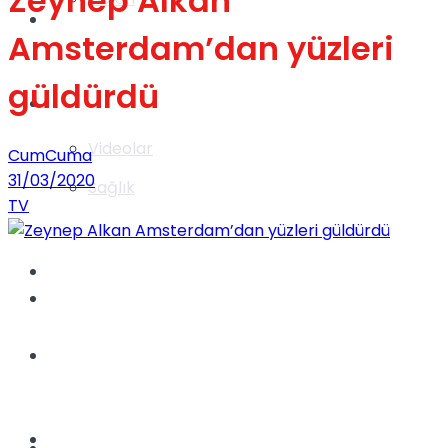
Zeynep Alkan
Gündem
Amsterdam’dan yüzleri
güldürdü
Yaşam
Videolar
CumCuma
31/03/2020
Sağlık
TV
TV
Gündem
Kadınca
Dünya