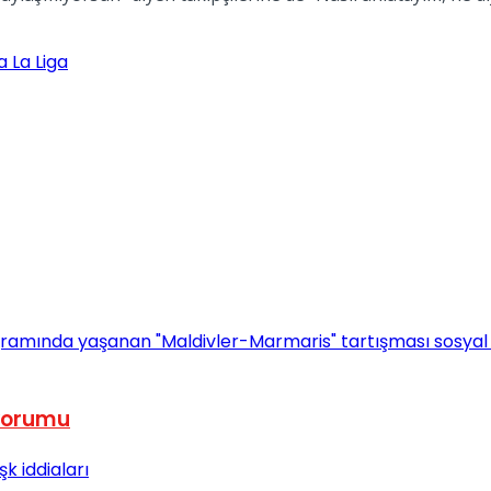
 La Liga
 yorumu