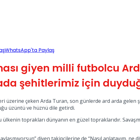
aş
WhatsApp'ta Paylaş
ası giyen milli futbolcu A
da şehitlerimiz için duydu
ri üzerine çeken Arda Turan, son günlerde ard arda gelen şeh
uğu üzüntü ve hüznü dile getirdi.
 ülkenin toprakları dünyanın en güzel topraklarıdır. Savaşmak
e paylaşmıyorsun” diyen takipçilerine de “Nasıl anlatayım, ne