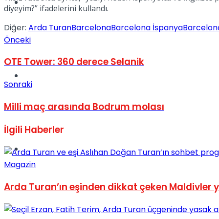
Müzik
diyeyim?” ifadelerini kullandı.
Diğer:
Arda Turan
Barcelona
Barcelona İspanya
Barcelona
Önceki
OTE Tower: 360 derece Selanik
Sinema
Sonraki
Milli maç arasında Bodrum molası
İlgili
Haberler
Tatil
Magazin
Arda Turan’ın eşinden dikkat çeken Maldivler