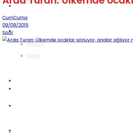
Arda Turan: Ülkemde ocakl
Gündem
CumCuma
09/09/2015
Yaşam
Spor
Videolar
Sağlık
TV
Gündem
Kadınca
Dünya