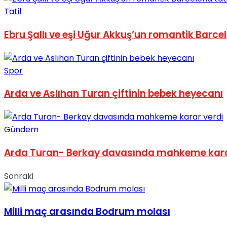
Tatil
No Result
Ebru Şallı ve eşi Uğur Akkuş’un romantik Barcel
Spor
View All Result
Arda ve Aslıhan Turan çiftinin bebek heyecanı
Gündem
Arda Turan- Berkay davasında mahkeme kara
Sonraki
Milli maç arasında Bodrum molası