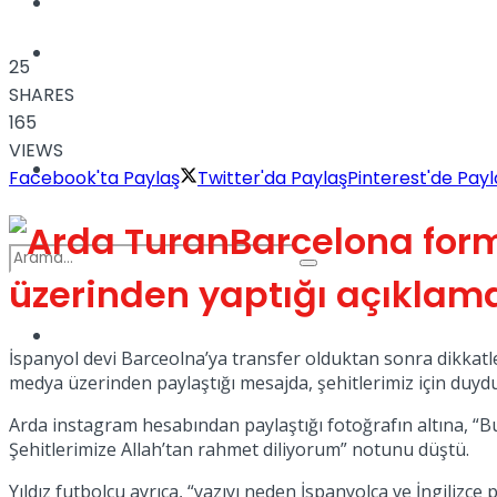
Kadınca
Podcast
25
SHARES
165
VIEWS
Dünya
Facebook'ta Paylaş
Twitter'da Paylaş
Pinterest'de Payl
Barcelona form
üzerinden yaptığı açıklama
Türkiye
No Result
İspanyol devi Barceolna’ya transfer olduktan sonra dikkatle
medya üzerinden paylaştığı mesajda, şehitlerimiz için duyd
Arda instagram hesabından paylaştığı fotoğrafın altına, “Bu
View All Result
Şehitlerimize Allah’tan rahmet diliyorum” notunu düştü.
Yıldız futbolcu ayrıca, “yazıyı neden İspanyolca ve İngilizc