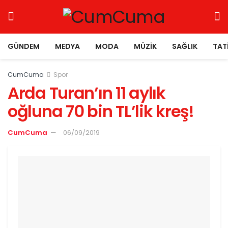
GÜNDEM
MEDYA
MODA
MÜZIK
SAĞLIK
TAT
CumCuma
Spor
Arda Turan’ın 11 aylık
oğluna 70 bin TL’lik kreş!
CumCuma
06/09/2019