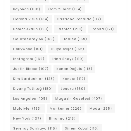
Beyonce
(106)
Cem Yılmaz
(194)
Corona Virüs
(134)
Cristiano Ronaldo
(117)
Demet Akalın
(193)
Fashion
(218)
Fransa
(121)
Galatasaray SK
(109)
Hadise
(159)
Hollywood
(101)
Hülya Avşar
(152)
Instagram
(169)
Irina Shayk
(110)
Justin Bieber
(107)
Kenan Doğulu
(118)
Kim Kardashian
(123)
Konser
(117)
Kıvanç Tatlıtuğ
(180)
Londra
(160)
Los Angeles
(105)
Magazin Gazetesi
(407)
Maldivler
(183)
Mankenler
(226)
Moda
(255)
New York
(107)
Rihanna
(218)
Serenay Sarıkaya
(116)
Sinem Kobal
(116)