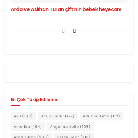
Arda ve Aslıhan Turan çiftinin bebek heyecanı
En Çok Takip Edilenler
ABD
(100)
Acun Ilıcalı
(177)
Adriana Lima
(112)
Amerika
(164)
Angelina Jolie
(105)
Arda Turan
(206)
Beren Saat
(218)